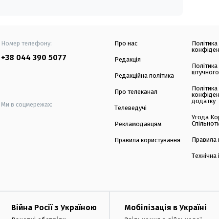
Номер телефону:
Про нас
Політика
конфіден
+38 044 390 5077
Редакція
Політика
штучного
Редакційна політика
Політика
Про телеканал
конфіден
додатку
Ми в соцмережах:
Телеведучі
Угода Ко
Спільнот
Рекламодавцям
Правила 
Правила користування
Технічна
Війна Росії з Україною
Мобілізація в Україні