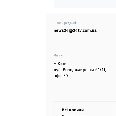
E-mail редакції
news24@24tv.com.ua
Ми тут:
м.Київ
,
вул. Володимирська
61/11,
офіс
50
Всі новини