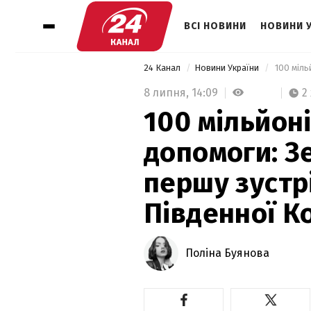
ВСІ НОВИНИ
НОВИНИ 
24 Канал
Новини України
8 липня,
14:09
2
100 мільйон
допомоги: З
першу зустр
Південної К
Поліна Буянова