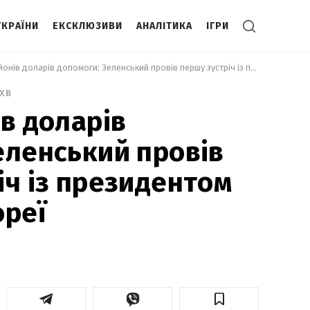
УКРАЇНИ
ЕКСКЛЮЗИВИ
АНАЛІТИКА
ІГРИ
 100 мільйонів доларів допомоги: Зеленський провів першу зустріч із президентом Південної Кореї 
 хв
ів доларів
еленський провів
іч із президентом
ореї