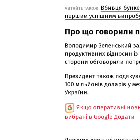
Вбивця бунке
ЧИТАЙТЕ ТАКОЖ
першим успішним випробу
Про що говорили п
Володимир Зеленський зая
продуктивних відносин із 
сторони обговорили потр
Президент також подякув
100 мільйонів доларів у 
України.
Якщо оперативні нови
вибрані в Google
Додати
Доручив команді опрацюва