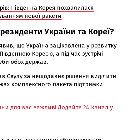
рів: Південна Корея похвалилася
ванням нової ракети
резиденти України та Кореї?
вив, що Україна зацікавлена у розвитку
Південною Кореєю, а під час зустрічі
еби обох держав.
ав Сеулу за нещодавнє рішення виділити
межах комплексного пакета підтримки
ни для вас важливі
Додайте 24 Канал у
ти все, що сьогодні обговорювали.