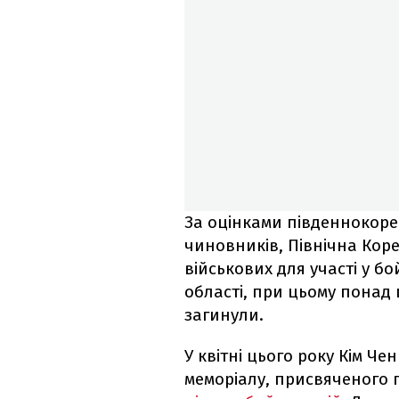
За оцінками південнокорей
чиновників, Північна Кор
військових для участі у бой
області, при цьому понад ш
загинули.
У квітні цього року Кім Че
меморіалу, присвяченого г