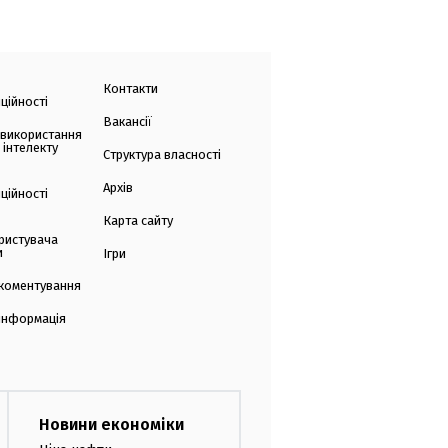
Контакти
ційності
Вакансії
 використання
 інтелекту
Структура власності
Архів
ційності
Карта сайту
ристувача
и
Ігри
коментування
 інформація
Новини економіки