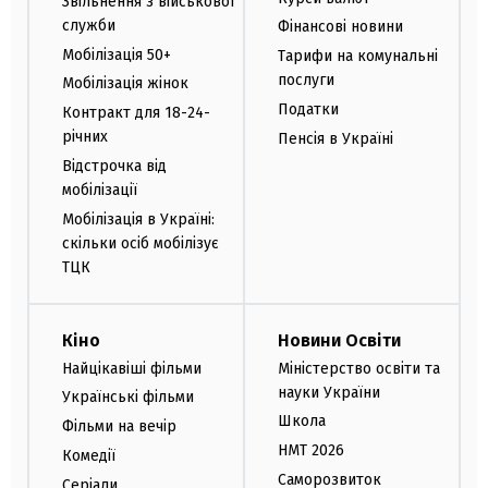
Звільнення з військової
служби
Фінансові новини
Мобілізація 50+
Тарифи на комунальні
послуги
Мобілізація жінок
Податки
Контракт для 18-24-
річних
Пенсія в Україні
Відстрочка від
мобілізації
Мобілізація в Україні:
скільки осіб мобілізує
ТЦК
Кіно
Новини Освіти
Найцікавіші фільми
Міністерство освіти та
науки України
Українські фільми
Школа
Фільми на вечір
НМТ 2026
Комедії
Саморозвиток
Серіали