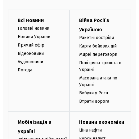
Всі новини
Війна Росії з
Головні новини
Україною
Новини України
Ракетні обстріли
Прямий ефір
Карта бойових дій
Відеоновини
Мирні переговори
Аудіоновини
Повітряна тривога в
Україні
Погода
Масована атака по
Україні
Вибухи у Росії
Втрати ворога
Мобілізація в
Новини економіки
Ціна нафти
Україні
Курси валют