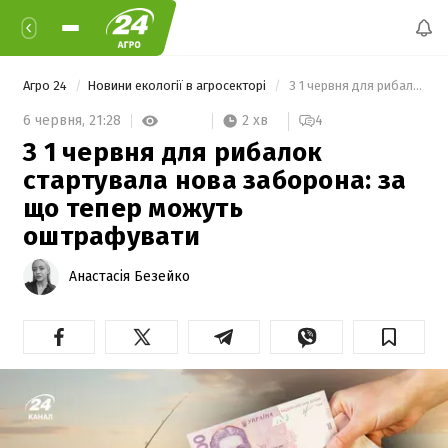
Агро 24
Новини екології в агросекторі
 З 1 червня для рибалок стартувала нова заборона: за що тепер можуть оштрафувати 
2 хв
6 червня,
21:28
4
З 1 червня для рибалок
стартувала нова заборона: за
що тепер можуть
оштрафувати
Анастасія Безейко