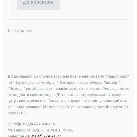
ДО РОЗСИЛОК
Наші додатки:
android
apple
smart tv
samsung smart tv
Всі комерційні рекламні матеріали позначені словами "Спецпроєкт"
чи "Партнерський матеріал". Матеріали з позначкою "Експерт",
"Позиція" відображають позицію авторів та героїв. Редакція може
не поділяти їхніх поглядів. Детальніше щодо реклами та правил
цитування можна ознайомитись в правилах користування сайтом.
Усі права захищені.
Матеріали сайту призначені для осіб старше
21
року (21+)
Онлайн-медіа «24 Канал»
пл. Галицька, буд. 15, м. Львів, 79008
Телефон
+380 (32) 229-77-77