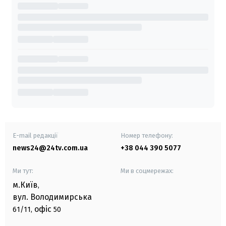
E-mail редакції
Номер телефону:
news24@24tv.com.ua
+38 044 390 5077
Ми тут:
Ми в соцмережах:
м.Київ
,
вул. Володимирська
офіс
61/11,
50