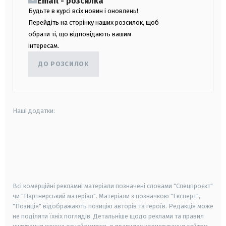
Email - розсилка
Будьте в курсі всіх новин і оновлень!
Перейдіть на сторінку наших розсилок, щоб
обрати ті, що відповідають вашим
інтересам.
ДО РОЗСИЛОК
Наші додатки:
android
apple
smart tv
samsung smart tv
Всі комерційні рекламні матеріали позначені словами "Спецпроєкт"
чи "Партнерський матеріал". Матеріали з позначкою "Експерт",
"Позиція" відображають позицію авторів та героїв. Редакція може
не поділяти їхніх поглядів. Детальніше щодо реклами та правил