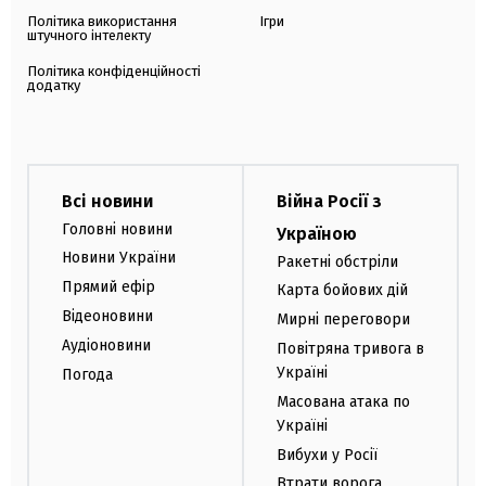
Політика використання
Ігри
штучного інтелекту
Політика конфіденційності
додатку
Всі новини
Війна Росії з
Головні новини
Україною
Новини України
Ракетні обстріли
Прямий ефір
Карта бойових дій
Відеоновини
Мирні переговори
Аудіоновини
Повітряна тривога в
Україні
Погода
Масована атака по
Україні
Вибухи у Росії
Втрати ворога