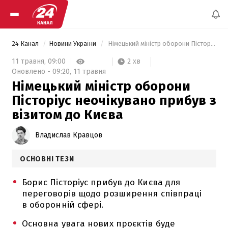
24 Канал
Новини України
 Німецький міністр оборони Пісторіус неочікувано прибув з візитом до Києва 
2 хв
11 травня,
09:00
Оновлено -
09:20,
11 травня
Німецький міністр оборони
Пісторіус неочікувано прибув з
візитом до Києва
Владислав Кравцов
ОСНОВНІ ТЕЗИ
Борис Пісторіус прибув до Києва для
переговорів щодо розширення співпраці
в оборонній сфері.
Основна увага нових проєктів буде