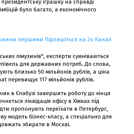
 президентську іграшку на справді
Амбіцій було багато, а економічного
новини першими
Підпишіться на 24 Канал
нських лімузинів", експерти сумніваються
упівель для державних потреб. До слова,
ують близько 50 мільйонів рублів, а ціна
t перевищує 117 мільйонів рублів.
чик в Єлабузі завершить роботу до кінця
очнеться ліквідація офісу в Хімках під
дти пропонують переїхати в Петербург,
у модель бізнес-класу, а спеціально для
довжать збирати в Москві.