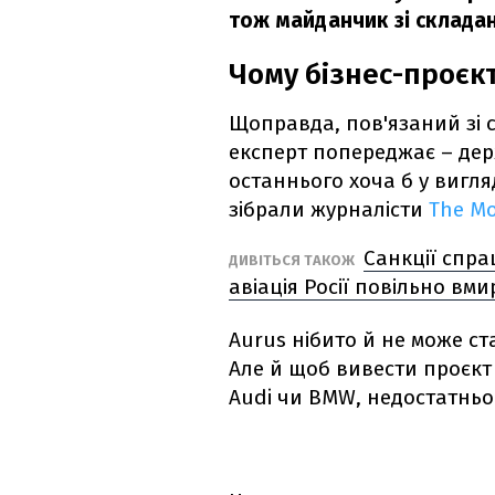
тож майданчик зі складан
Чому бізнес-проєк
Щоправда, пов'язаний зі 
експерт попереджає – дер
останнього хоча б у вигля
зібрали журналісти
The Mo
Санкції спра
ДИВІТЬСЯ ТАКОЖ
авіація Росії повільно вми
Aurus нібито й не може ст
Але й щоб вивести проєкт 
Audi чи BMW, недостатньо 