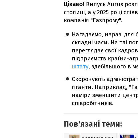
Цікаво!
Випуск Aurus розпо
столиці, а у 2025 році спі
компанія "Газпрому".
Нагадаємо, наразі для 
складні часи. На тлі по
переглядає свої кадров
підприємств країни-аг
штату
, здебільшого в м
Скорочують адміністра
гіганти. Наприклад, "Г
наміри зменшити центра
співробітників.
Повʼязані теми: