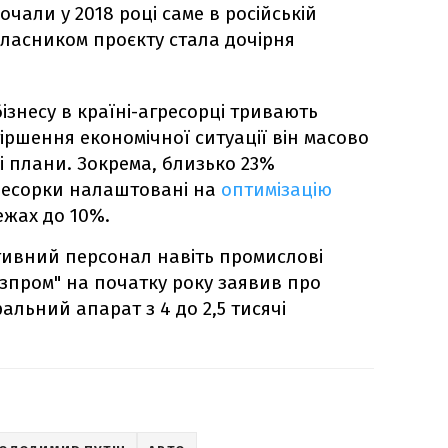
чали у 2018 році саме в російській
ввласником проєкту стала дочірня
бізнесу в країні-агресорці тривають
гіршення економічної ситуації він масово
і плани. Зокрема, близько 23%
ресорки налаштовані на
оптимізацію
ежах до 10%.
тивний персонал навіть промислові
азпром" на початку року заявив про
льний апарат з 4 до 2,5 тисячі