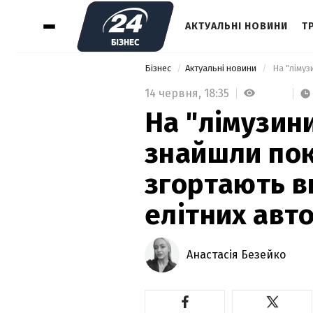
АКТУАЛЬНІ НОВИНИ
Т
Бізнес
Актуальні новини
14 червня,
18:35
На "лімузини
знайшли поку
згортають 
елітних авт
Анастасія Безейко