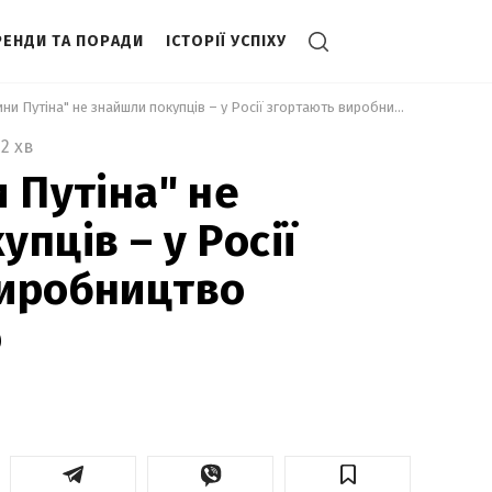
РЕНДИ ТА ПОРАДИ
ІСТОРІЇ УСПІХУ
 На "лімузини Путіна" не знайшли покупців – у Росії згортають виробництво елітних авто 
2 хв
 Путіна" не
пців – у Росії
виробництво
о