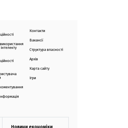
Контакти
ційності
Вакансії
 використання
 інтелекту
Структура власності
Архів
ційності
Карта сайту
ристувача
и
Ігри
коментування
 інформація
Новини економіки