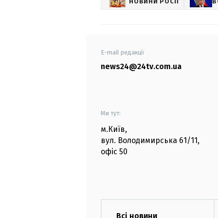
НОВИНИ РОСІЇ
В
E-mail редакції
news24@24tv.com.ua
Ми тут:
м.Київ
,
вул. Володимирська
61/11,
офіс
50
Всі новини