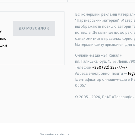
Всі комерційні рекламні матеріал
"Партнерський матеріал". Матеріа
відображають позицію авторів та 
ДО РОЗСИЛОК
ь!
поглядів. Детальніше щодо рекл
лок,
ознайомитись в правилах користу
Матеріали сайту призначені для 
ашим
Онлайн-медіа «24 Канал»
пл. Галицька, буд. 15, м. Львів, 79
Телефон
+380 (32) 229-77-77
Адреса електронної пошти —
leg
Ідентифікатор онлайн-медіа в Реє
06057
© 2005—2026,
ПрАТ «Телерадіоко
android
apple
Розробка сайту
-