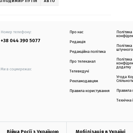
ОЛОДИМИР ПУТІН
АВТО
Номер телефону:
Про нас
Політика
конфіден
+38 044 390 5077
Редакція
Політика
штучного
Редакційна політика
Політика
Про телеканал
конфіден
додатку
Ми в соцмережах:
Телеведучі
Угода Ко
Спільнот
Рекламодавцям
Правила 
Правила користування
Технічна
Війна Росії з Україною
Мобілізація в Україні