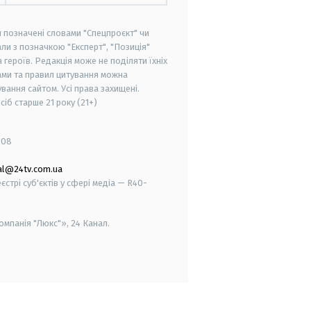
и позначені словами "Спецпроєкт" чи
ли з позначкою "Експерт", "Позиція"
героїв. Редакція може не поділяти їхніх
ами та правил цитування можна
вання сайтом. Усі права захищені.
осіб старше
21 року (21+)
008
al@24tv.com.ua
стрі суб'єктів у сфері медіа — R40-
мпанія "Люкс"», 24 Канал.
smart tv
samsung smart tv