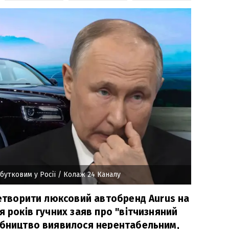
бутковим у Росії
/ Колаж 24 Каналу
ретворити люксовий автобренд Aurus на
я років гучних заяв про "вітчизняний
обництво виявилося нерентабельним,