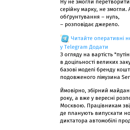
Ну не змогли перетворити
серійну марку, не змогли. 
обґрунтування – нуль,
– розповідає джерело.
Читайте оперативні 
у Telegram
Додати
З огляду на вартість "путі
в доцільності великих зак
базові моделі бренду кошт
подовженого лімузина Sena
Ймовірно, збірний майдан
року, а вже у вересні розп
Москвою. Працівникам зві
де планують випускати нов
диктатора автомобілі про