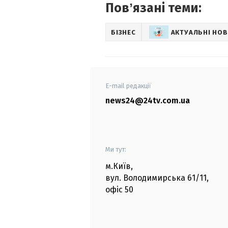
Повʼязані теми:
БІЗНЕС
АКТУАЛЬНІ НО
E-mail редакції
news24@24tv.com.ua
Ми тут:
м.Київ
,
вул. Володимирська
61/11,
офіс
50