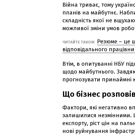
Війна триває, тому україн
планів на майбутнє. Набл
складність якої не вщухают
можливої зміни умов робо
Резюме – це щ
ЧИТАЙТЕ ТАКОЖ
відповідального працівни
Втім, в опитуванні НБУ п
щодо майбутнього. Завдяк
прогнозувати принаймні к
Що бізнес розпові
Фактори, які негативно в
залишилися незмінними. Ц
експорту, ріст цін на пал
нові руйнування інфрастру