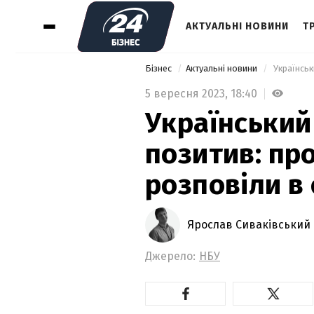
АКТУАЛЬНІ НОВИНИ
Т
Бізнес
Актуальні новини
5 вересня 2023,
18:40
Український
позитив: пр
розповіли в
Ярослав Сиваківський
Джерело:
НБУ