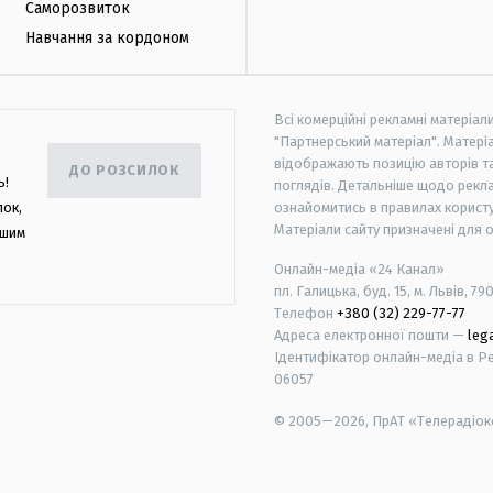
Саморозвиток
Навчання за кордоном
Всі комерційні рекламні матеріал
"Партнерський матеріал". Матеріа
відображають позицію авторів та 
ДО РОЗСИЛОК
ь!
поглядів. Детальніше щодо рекл
лок,
ознайомитись в правилах користу
Матеріали сайту призначені для 
ашим
Онлайн-медіа «24 Канал»
пл. Галицька, буд. 15, м. Львів, 79
Телефон
+380 (32) 229-77-77
Адреса електронної пошти —
leg
Ідентифікатор онлайн-медіа в Реє
06057
© 2005—2026,
ПрАТ «Телерадіоко
android
apple