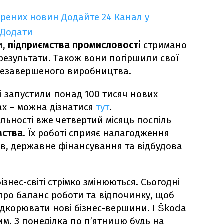
ірених новин
Додайте 24 Канал у
Додати
и,
підприємства промисловості
стримано
 результати. Також вони погіршили свої
 незавершеного виробництва.
і запустили понад 100 тисяч нових
рах – можна дізнатися
тут
.
яльності вже четвертий місяць поспіль
мства
. Їх роботі сприяє налагодження
в, державне фінансування та відбудова
знес-світі стрімко змінюються. Сьогодні
про баланс роботи та відпочинку, щоб
ідкорювати нові бізнес-вершини. І Škoda
им. З понеділка по п’ятницю будь на