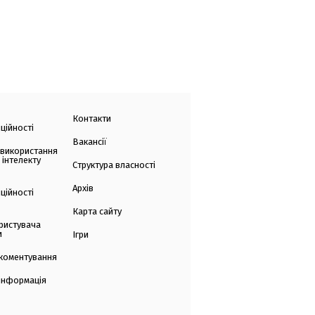
Контакти
ційності
Вакансії
 використання
 інтелекту
Структура власності
Архів
ційності
Карта сайту
ристувача
и
Ігри
коментування
 інформація