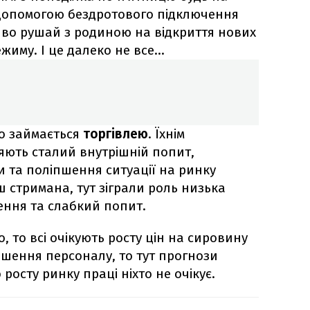
а допомогою бездротового підключення
ливо рушай з родиною на відкриття нових
ежиму. І це далеко не все…
то займається
торгівлею
. Їхнім
ють сталий внутрішній попит,
и та поліпшення ситуації на ринку
 стримана, тут зіграли роль низька
ення та слабкий попит.
, то всі очікують росту цін на сировину
ьшення персоналу, то тут прогнози
росту ринку праці ніхто не очікує.