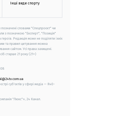
Інші види спорту
и позначені словами "Спецпроєкт" чи
ли з позначкою "Експерт", "Позиція"
героїв. Редакція може не поділяти їхніх
ами та правил цитування можна
вання сайтом. Усі права захищені.
осіб старше
21 року (21+)
008
al@24tv.com.ua
стрі суб'єктів у сфері медіа — R40-
мпанія "Люкс"», 24 Канал.
smart tv
samsung smart tv