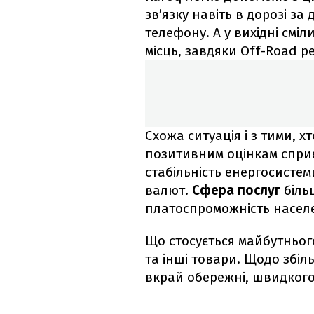
зв’язку навіть в дорозі з
телефону. А у вихідні смі
місць, завдяки Off-Road р
Схожа ситуація і з тими, х
позитивним оцінкам сприя
стабільність енергосистем
валют.
Сфера послуг
більш
платоспроможність насел
Що стосується майбутнього
та інші товари. Щодо збіл
вкрай обережні, швидкого 