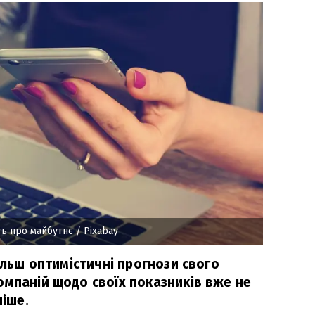
ть про майбутнє
/ Pixabay
більш оптимістичні прогнози свого
омпаній щодо своїх показників вже не
ніше.