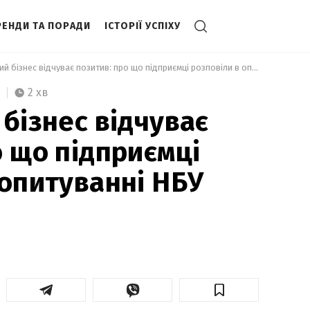
РЕНДИ ТА ПОРАДИ
ІСТОРІЇ УСПІХУ
 Український бізнес відчуває позитив: про що підприємці розповіли в опитуванні НБУ 
2 хв
 бізнес відчуває
о що підприємці
 опитуванні НБУ