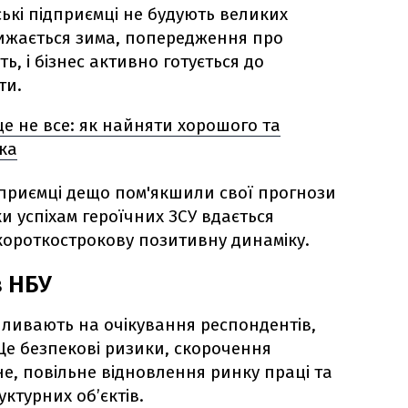
ські підприємці не будують великих
ижається зима, попередження про
ь, і бізнес активно готується до
ти.
е не все: як найняти хорошого та
ка
ідприємці дещо пом'якшили свої прогнози
и успіхам героїчних ЗСУ вдається
ороткострокову позитивну динаміку.
в НБУ
пливають на очікування респондентів,
е безпекові ризики, скорочення
ьне, повільне відновлення ринку праці та
ктурних об’єктів.