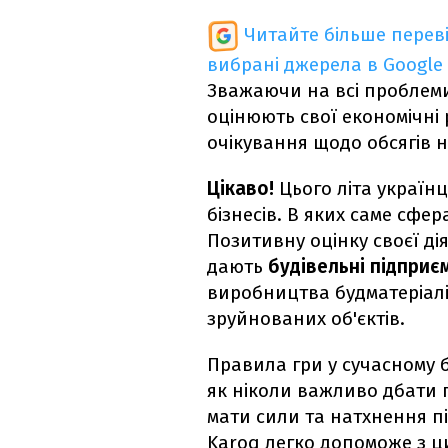
Читайте більше перев
вибрані джерела в Google
Зважаючи на всі проблем
оцінюють свої економічні
очікування щодо обсягів
Цікаво!
Цього літа українц
бізнесів. В яких саме сфе
Позитивну оцінку своєї ді
дають
будівельні підприє
виробництва будматеріалі
зруйнованих об'єктів.
Правила гри у сучасному бі
як ніколи важливо дбати 
мати сили та натхнення п
Karoq легко допоможе з ц