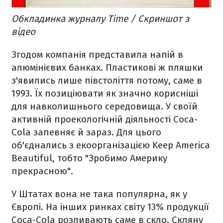
Обкладинка журналу Time / Скриншот з
відео
Згодом компанія представила напій в
алюмінієвих банках. Пластикові ж пляшки
з'явились лише півстоліття потому, саме в
1993. Їх позиціювати як значно корисніші
для навколишнього середовища. У своїй
активній проекологічній діяльності Coca-
Cola запевняє й зараз. Для цього
об'єднались з екоорганізацією Keep America
Beautiful, тобто "Зробимо Америку
прекрасною".
У Штатах вона не така популярна, як у
Європі. На інших ринках світу 13% продукції
Coca-Cola розливають саме в скло. Скляну