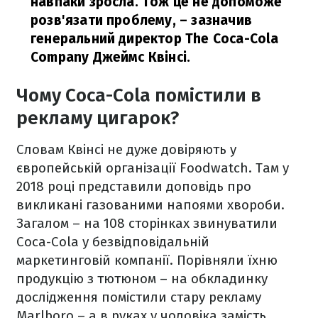
навпаки зросла. Тож це не допоможе
розв'язати проблему,
– зазначив
генеральний директор The Coca-Cola
Company Джеймс Квінсі.
Чому Coca-Cola помістили в
рекламу цигарок?
Словам Квінсі не дуже довіряють у
європейській організації Foodwatch. Там у
2018 році представили доповідь про
викликані газованими напоями хвороби.
Загалом – на 108 сторінках звинуватили
Coca-Cola у безвідповідальній
маркетинговій компанії. Порівняли їхню
продукцію з тютюном – на обкладинку
дослідження помістили стару рекламу
Marlboro – а в руках у чоловіка замість