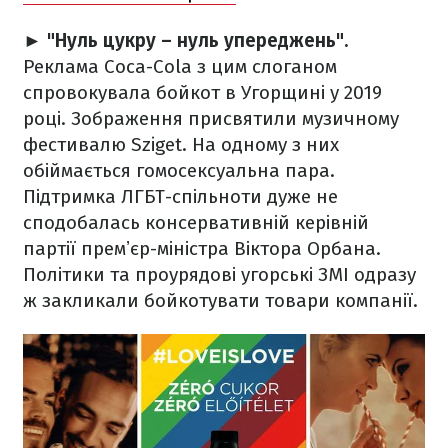
► "Нуль цукру – нуль упереджень".
Реклама Coca-Cola з цим слоганом
спровокувала бойкот в Угорщині у 2019
році. Зображення присвятили музичному
фестивалю Sziget. На одному з них
обіймається гомосексуальна пара.
Підтримка ЛГБТ-спільноти дуже не
сподобалась консервативній керівній
партії премʼєр-міністра Віктора Орбана.
Політики та проурядові угорські ЗМІ одразу
ж закликали бойкотувати товари компанії.