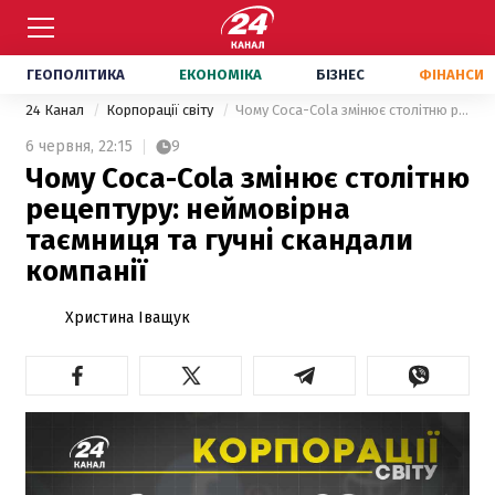
ГЕОПОЛІТИКА
ЕКОНОМІКА
БІЗНЕС
ФІНАНСИ
24 Канал
Корпорації світу
Чому Coca-Cola змінює столітню рецептуру: неймовірна таємниця та гучні скандали компанії
6 червня,
22:15
9
Чому Coca-Cola змінює столітню
рецептуру: неймовірна
таємниця та гучні скандали
компанії
Христина Іващук