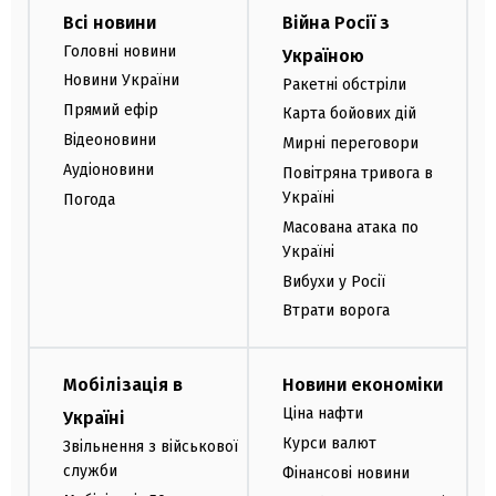
Всі новини
Війна Росії з
Головні новини
Україною
Новини України
Ракетні обстріли
Прямий ефір
Карта бойових дій
Відеоновини
Мирні переговори
Аудіоновини
Повітряна тривога в
Україні
Погода
Масована атака по
Україні
Вибухи у Росії
Втрати ворога
Мобілізація в
Новини економіки
Ціна нафти
Україні
Курси валют
Звільнення з військової
служби
Фінансові новини