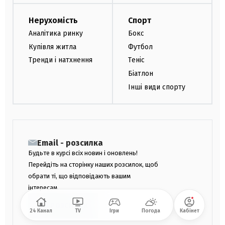
Нерухомість
Спорт
Аналітика ринку
Бокс
Купівля житла
Футбол
Тренди і натхнення
Теніс
Біатлон
Інші види спорту
Email - розсилка
Будьте в курсі всіх новин і оновлень!
Перейдіть на сторінку наших розсилок, щоб
обрати ті, що відповідають вашим
інтересам.
ДО РОЗСИЛОК
24 Канал
TV
Ігри
Погода
Кабінет