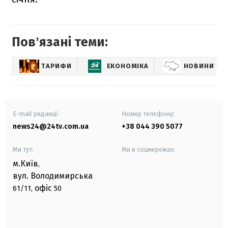
Повʼязані теми:
ТАРИФИ
ЕКОНОМІКА
НОВИНИ УК
E-mail редакції
Номер телефону:
news24@24tv.com.ua
+38 044 390 5077
Ми тут:
Ми в соцмережах:
м.Київ
,
вул. Володимирська
офіс
61/11,
50