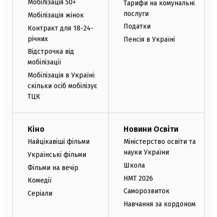
Мобілізація 50+
Тарифи на комунальні
послуги
Мобілізація жінок
Податки
Контракт для 18-24-
річних
Пенсія в Україні
Відстрочка від
мобілізації
Мобілізація в Україні:
скільки осіб мобілізує
ТЦК
Кіно
Новини Освіти
Найцікавіші фільми
Міністерство освіти та
науки України
Українські фільми
Школа
Фільми на вечір
НМТ 2026
Комедії
Саморозвиток
Серіали
Навчання за кордоном