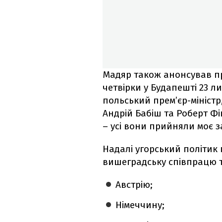
Мадяр також анонсував пр
четвірки у Будапешті 23 
польський прем’єр-міністр
Андрій Бабіш та Роберт Фі
– усі вони прийняли моє 
Надалі угорський політи
вишеградську співпрацю та
Австрію;
Німеччину;