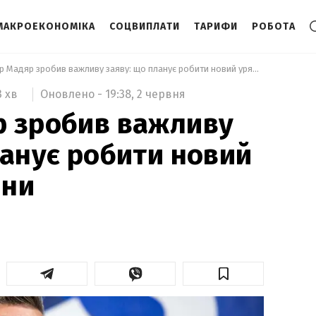
МАКРОЕКОНОМІКА
СОЦВИПЛАТИ
ТАРИФИ
РОБОТА
 Петер Мадяр зробив важливу заяву: що планує робити новий уряд Угорщини 
Оновлено -
19:38,
2 червня
3 хв
р зробив важливу
ланує робити новий
ини