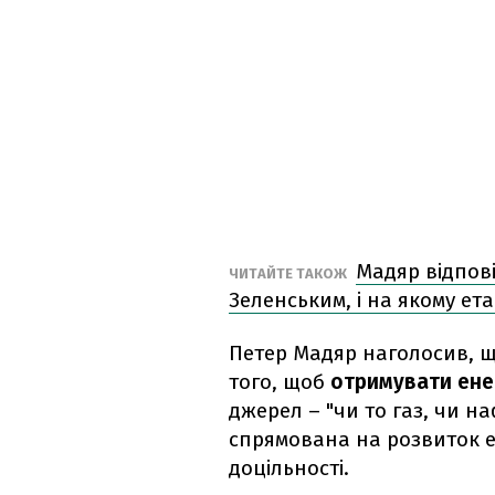
Мадяр відпові
ЧИТАЙТЕ ТАКОЖ
Зеленським, і на якому ет
Петер Мадяр наголосив, щ
того, щоб
отримувати ене
джерел – "чи то газ, чи н
спрямована на розвиток е
доцільності.