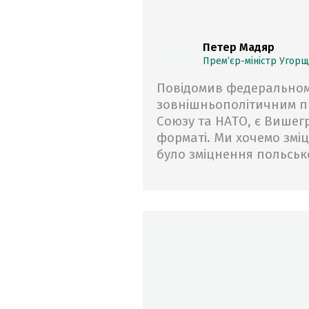
Петер Мадяр
Прем’єр-міністр Угор
Повідомив федеральном
зовнішньополітичним пр
Союзу та НАТО, є Вишегр
форматі. Ми хочемо змі
було зміцнення польськ