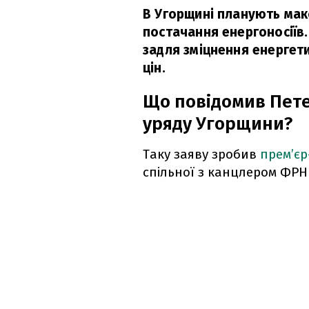
В Угорщині планують ма
постачання енергоносіїв.
задля зміцнення енергети
цін.
Що повідомив Пете
уряду Угорщини?
Таку заяву зробив
прем’єр
спільної з канцлером ФРН