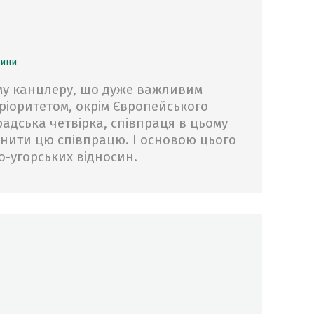
щини
у канцлеру, що дуже важливим
іоритетом, окрім Європейського
адська четвірка, співпраця в цьому
цнити цю співпрацю. І основою цього
о-угорських відносин.