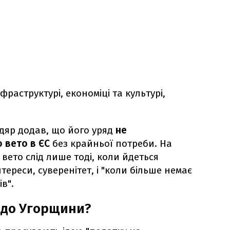
раструктурі, економіці та культурі,
дяр додав, що його уряд
не
 вето в ЄС
без крайньої потреби. На
 вето слід лише тоді, коли йдеться
тереси, суверенітет, і "коли більше немає
в".
одо Угорщини?