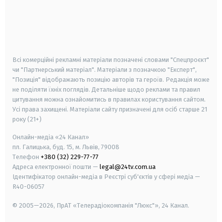
android
apple
smart tv
samsung smart tv
Всі комерційні рекламні матеріали позначені словами "Спецпроєкт"
чи "Партнерський матеріал". Матеріали з позначкою "Експерт",
"Позиція" відображають позицію авторів та героїв. Редакція може
не поділяти їхніх поглядів. Детальніше щодо реклами та правил
цитування можна ознайомитись в правилах користування сайтом.
Усі права захищені.
Матеріали сайту призначені для осіб старше
21
року (21+)
Онлайн-медіа «24 Канал»
пл. Галицька, буд. 15, м. Львів, 79008
Телефон
+380 (32) 229-77-77
Адреса електронної пошти —
legal@24tv.com.ua
Ідентифікатор онлайн-медіа в Реєстрі суб'єктів у сфері медіа —
R40-06057
© 2005—2026,
ПрАТ «Телерадіокомпанія "Люкс"», 24 Канал.