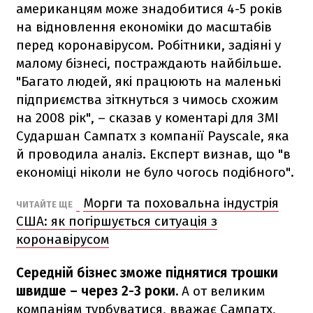
американцям може знадобитися 4-5 років
на відновлення економіки до масштабів
перед коронавірусом. Робітники, задіяні у
малому бізнесі, постраждають найбільше.
"Багато людей, які працюють на маленькі
підприємства зіткнуться з чимось схожим
на 2008 рік", – сказав у коментарі для ЗМІ
Сударшан Сампатх з компанії Payscale, яка
й проводила аналіз. Експерт визнав, що "в
економіці ніколи не було чогось подібного".
Морги та поховальна індустрія
ЧИТАЙТЕ ЩЕ
США: як погіршується ситуація з
коронавірусом
Середній бізнес зможе піднятися трошки
швидше – через 2-3 роки.
А от великим
компаніям турбуватися, вважає Сампатх,