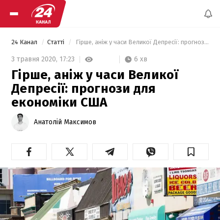
24 Канал
Статті
 Гірше, аніж у часи Великої Депресії: прогнози для економіки США 
6 хв
3 травня 2020,
17:23
Гірше, аніж у часи Великої
Депресії: прогнози для
економіки США
Анатолій Максимов