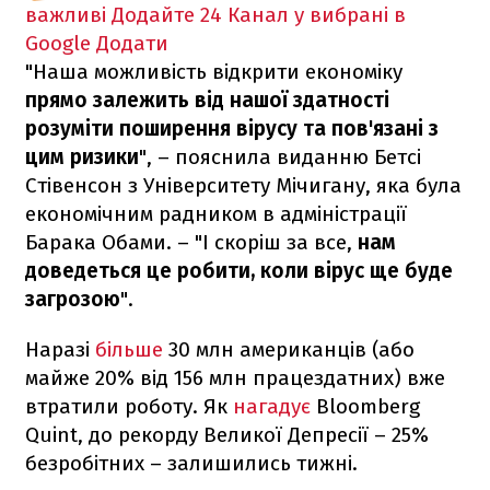
важливі
Додайте 24 Канал у вибрані в
Google
Додати
"Наша можливість відкрити економіку
прямо залежить від нашої здатності
розуміти поширення вірусу та пов'язані з
цим ризики
", – пояснила виданню Бетсі
Стівенсон з Університету Мічигану, яка була
економічним радником в адміністрації
Барака Обами. – "І скоріш за все,
нам
доведеться це робити, коли вірус ще буде
загрозою
".
Наразі
більше
30 млн американців (або
майже 20% від 156 млн працездатних) вже
втратили роботу. Як
нагадує
Bloomberg
Quint, до рекорду Великої Депресії – 25%
безробітних – залишились тижні.