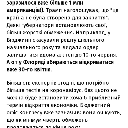
заразилося вже більше 1 млн
американців!)
. Трамп наголошував, що "ця
країна не була створена для закриття".
Деякі губернатори встановлюють свої,
більш жорсткі обмеження. Наприклад, у
Вірджинії скасували решту шкільного
навчального року та видали ордер
залишатися вдома аж ген до 10-го червня.
А от у Флориді збираються відкриватися
вже 30-го квітня.
Більшість експертів згодні, що потрібно
більше тестів на коронавірус, без цього не
можна буде встановити хоча б приблизний
термін відкриття економіки. Бюджетний
офіс Конгресу вже зазначив: вони очікують,
що як мінімум чверть обмежень
продовжаться до кінця року.