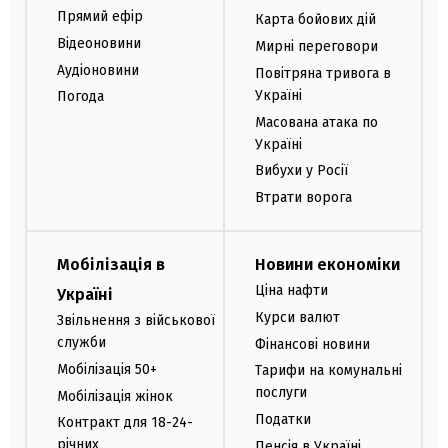
Прямий ефір
Карта бойових дій
Відеоновини
Мирні переговори
Аудіоновини
Повітряна тривога в
Україні
Погода
Масована атака по
Україні
Вибухи у Росії
Втрати ворога
Мобілізація в
Новини економіки
Ціна нафти
Україні
Курси валют
Звільнення з військової
служби
Фінансові новини
Мобілізація 50+
Тарифи на комунальні
послуги
Мобілізація жінок
Податки
Контракт для 18-24-
річних
Пенсія в Україні