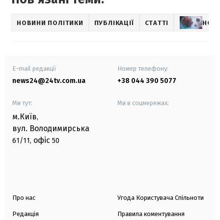
НОВИНИ ПОЛІТИКИ
ПУБЛІКАЦІЇ
СТАТТІ
НОВ
E-mail редакції
Номер телефону:
news24@24tv.com.ua
+38 044 390 5077
Ми тут:
Ми в соцмережах:
м.Київ
,
вул. Володимирська
офіс
61/11,
50
Про нас
Угода Користувача Спільноти
Редакція
Правила коментування