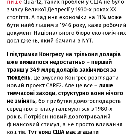
пише
Quartz, таких проблем у США не було
з часу Великої Депресії у 1930-х роках ХХ
століття. А падіння економіки на 11% може
бути найбільшим з 1946 року, каже робочий
документ Національного бюро економічних
досліджень, який бачили в NYT.
І підтримки Конгресу на трільони доларів
вже виявилося недостатньо – перший
транш у 349 млрд доларів закінчився за
тиждень.
Це змусило Конгрес розглядати
новий проект CARE2. Але це все –
лише
тимчасові заходи, структурно вони нічого
не змінять
, бо прибутки домогосподарств
середнього класу гальмуються з 1980-х
років. Потрібен новий довготривалий
фінансовий стимул, а не просто вливання
коштів.
Тут уряд США має згадати