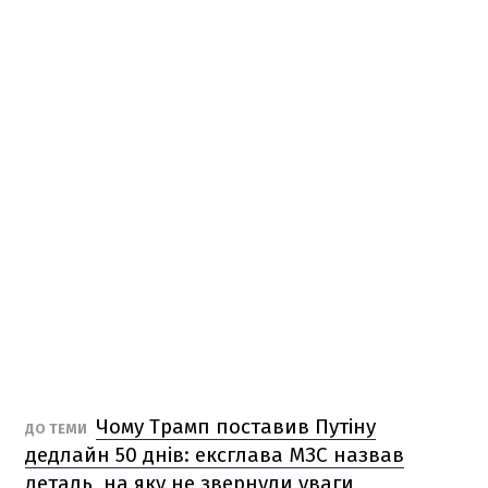
Чому Трамп поставив Путіну
ДО ТЕМИ
дедлайн 50 днів: ексглава МЗС назвав
деталь, на яку не звернули уваги