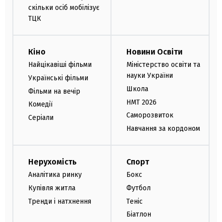
скільки осіб мобілізує
ТЦК
Кіно
Новини Освіти
Найцікавіші фільми
Міністерство освіти та
науки України
Українські фільми
Школа
Фільми на вечір
НМТ 2026
Комедії
Саморозвиток
Серіали
Навчання за кордоном
Нерухомість
Спорт
Аналітика ринку
Бокс
Купівля житла
Футбол
Тренди і натхнення
Теніс
Біатлон