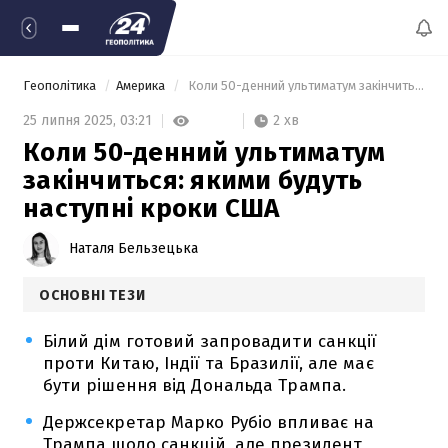
Геополітика
Америка
 Коли 50-денний ультиматум закінчиться: якими будуть наступні кроки США 
2 хв
25 липня 2025,
03:21
Коли 50-денний ультиматум
закінчиться: якими будуть
наступні кроки США
Наталя Бельзецька
ОСНОВНІ ТЕЗИ
Білий дім готовий запровадити санкції
проти Китаю, Індії та Бразилії, але має
бути рішення від Дональда Трампа.
Держсекретар Марко Рубіо впливає на
Трампа щодо санкцій, але президент