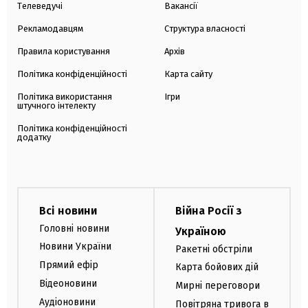
Телеведучі
Вакансії
Рекламодавцям
Структура власності
Правила користування
Архів
Політика конфіденційності
Карта сайту
Політика використання
Ігри
штучного інтелекту
Політика конфіденційності
додатку
Всі новини
Війна Росії з
Головні новини
Україною
Новини України
Ракетні обстріли
Прямий ефір
Карта бойових дій
Відеоновини
Мирні переговори
Аудіоновини
Повітряна тривога в