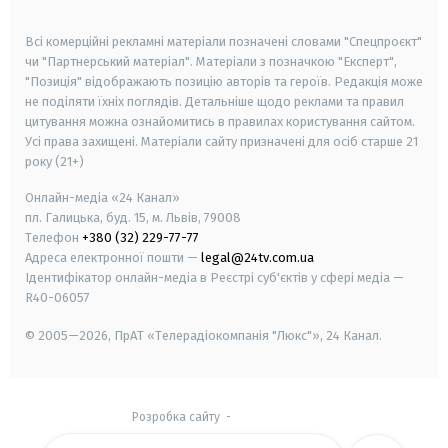
smart tv
samsung smart tv
Всі комерційні рекламні матеріали позначені словами "Спецпроєкт"
чи "Партнерський матеріал". Матеріали з позначкою "Експерт",
"Позиція" відображають позицію авторів та героїв. Редакція може
не поділяти їхніх поглядів. Детальніше щодо реклами та правил
цитування можна ознайомитись в правилах користування сайтом.
Усі права захищені.
Матеріали сайту призначені для осіб старше
21
року (21+)
Онлайн-медіа «24 Канал»
пл. Галицька, буд. 15, м. Львів, 79008
Телефон
+380 (32) 229-77-77
Адреса електронної пошти —
legal@24tv.com.ua
Ідентифікатор онлайн-медіа в Реєстрі суб'єктів у сфері медіа —
R40-06057
© 2005—2026,
ПрАТ «Телерадіокомпанія "Люкс"», 24 Канал.
Розробка сайту
-