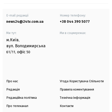
E-mail редакції
Номер телефону:
news24@24tv.com.ua
+38 044 390 5077
Ми тут:
Ми в соцмережах:
м.Київ
,
вул. Володимирська
офіс
61/11,
50
Про нас
Угода Користувача Спільноти
Редакція
Правила коментування
Редакційна політика
Технічна інформація
Про телеканал
Контакти