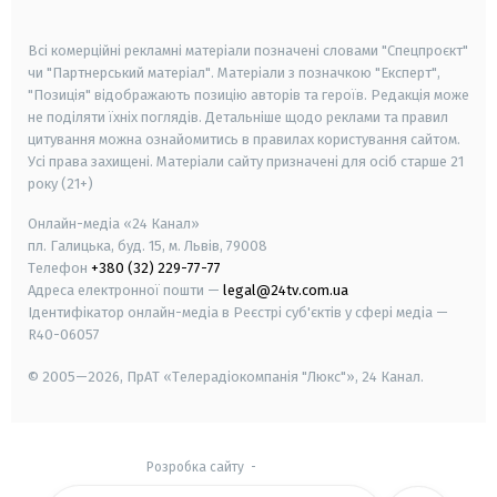
smart tv
samsung smart tv
Всі комерційні рекламні матеріали позначені словами "Спецпроєкт"
чи "Партнерський матеріал". Матеріали з позначкою "Експерт",
"Позиція" відображають позицію авторів та героїв. Редакція може
не поділяти їхніх поглядів. Детальніше щодо реклами та правил
цитування можна ознайомитись в правилах користування сайтом.
Усі права захищені.
Матеріали сайту призначені для осіб старше
21
року (21+)
Онлайн-медіа «24 Канал»
пл. Галицька, буд. 15, м. Львів, 79008
Телефон
+380 (32) 229-77-77
Адреса електронної пошти —
legal@24tv.com.ua
Ідентифікатор онлайн-медіа в Реєстрі суб'єктів у сфері медіа —
R40-06057
© 2005—2026,
ПрАТ «Телерадіокомпанія "Люкс"», 24 Канал.
Розробка сайту
-