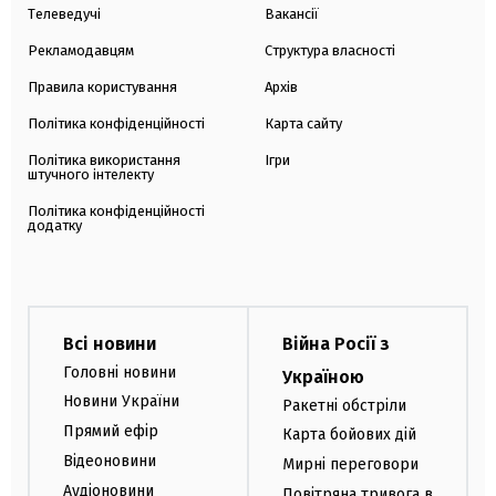
Телеведучі
Вакансії
Рекламодавцям
Структура власності
Правила користування
Архів
Політика конфіденційності
Карта сайту
Політика використання
Ігри
штучного інтелекту
Політика конфіденційності
додатку
Всі новини
Війна Росії з
Головні новини
Україною
Новини України
Ракетні обстріли
Прямий ефір
Карта бойових дій
Відеоновини
Мирні переговори
Аудіоновини
Повітряна тривога в