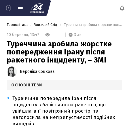
Геополітика
Близький Схід
 Туреччина зробила жорстке попередження Ірану після ракетного інциденту, – ЗМІ 
3 хв
10 березня,
13:47
Туреччина зробила жорстке
попередження Ірану після
ракетного інциденту, – ЗМІ
Вероніка Соцкова
ОСНОВНІ ТЕЗИ
Туреччина попередила Іран після
інциденту з балістичною ракетою, що
увійшла в її повітряний простір, та
наголосила на неприпустимості подібних
випадків.