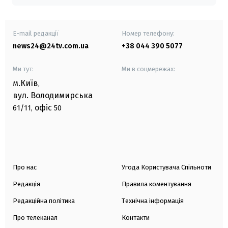
E-mail редакції
Номер телефону:
news24@24tv.com.ua
+38 044 390 5077
Ми тут:
Ми в соцмережах:
м.Київ
,
вул. Володимирська
офіс
61/11,
50
Про нас
Угода Користувача Спільноти
Редакція
Правила коментування
Редакційна політика
Технічна інформація
Про телеканал
Контакти