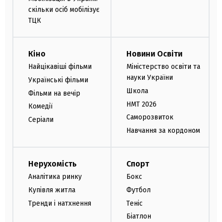
скільки осіб мобілізує
ТЦК
Кіно
Новини Освіти
Найцікавіші фільми
Міністерство освіти та
науки України
Українські фільми
Школа
Фільми на вечір
НМТ 2026
Комедії
Саморозвиток
Серіали
Навчання за кордоном
Нерухомість
Спорт
Аналітика ринку
Бокс
Купівля житла
Футбол
Тренди і натхнення
Теніс
Біатлон