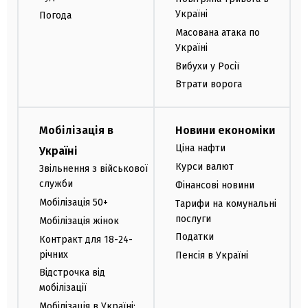
Україні
Погода
Масована атака по
Україні
Вибухи у Росії
Втрати ворога
Мобілізація в
Новини економіки
Ціна нафти
Україні
Курси валют
Звільнення з військової
служби
Фінансові новини
Мобілізація 50+
Тарифи на комунальні
послуги
Мобілізація жінок
Податки
Контракт для 18-24-
річних
Пенсія в Україні
Відстрочка від
мобілізації
Мобілізація в Україні: