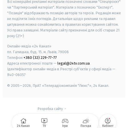
Всі комерційні рекламні матеріали позначені словами "Спецпроєкт"
чи "Партнерський матеріал". Матеріали з позначкою "Експерт",
"Позиція" відображають позицію авторів та героїв. Редакція може
не поділяти їхніх поглядів. Детальніше щодо реклами та правил
цитування можна ознайомитись в правилах користування сайтом.
Усі права захищені.
Матеріали сайту призначені для осіб старше
21
року (21+)
Онлайн-медіа «24 Канал»
пл. Галицька, буд. 15, м. Львів, 79008
Телефон
+380 (32) 229-77-77
Адреса електронної пошти —
legal@24tv.com.ua
Ідентифікатор онлайн-медіа в Реєстрі суб'єктів у сфері медіа —
R40-06057
© 2005—2026,
ПрАТ «Телерадіокомпанія "Люкс"», 24 Канал.
Розробка сайту
-
24 Канал
TV
Ігри
Погода
Кабінет