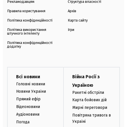
Рекламодавцям
Структура власності
Правила користування
Архів
Політика конфіденційності
Карта сайту
Політика використання
Ігри
штучного інтелекту
Політика конфіденційності
додатку
Всі новини
Війна Росії з
Головні новини
Україною
Новини України
Ракетні обстріли
Прямий ефір
Карта бойових дій
Відеоновини
Мирні переговори
Аудіоновини
Повітряна тривога в
Україні
Погода