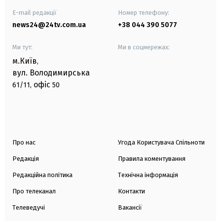
E-mail редакції
Номер телефону:
news24@24tv.com.ua
+38 044 390 5077
Ми тут:
Ми в соцмережах:
м.Київ
,
вул. Володимирська
офіс
61/11,
50
Про нас
Угода Користувача Спільноти
Редакція
Правила коментування
Редакційна політика
Технічна інформація
Про телеканал
Контакти
Телеведучі
Вакансії