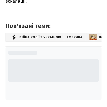
ескалації.
Повʼязані теми:
ВІЙНА РОСІЇ З УКРАЇНОЮ
АМЕРИКА
НОВИ