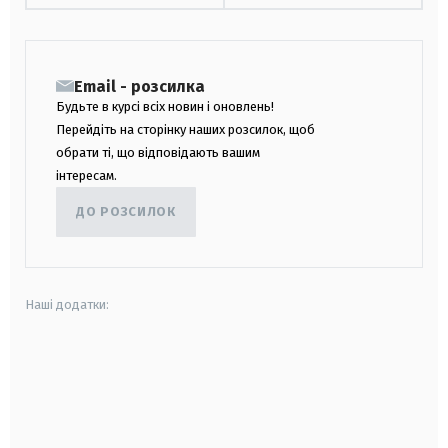
Email - розсилка
Будьте в курсі всіх новин і оновлень!
Перейдіть на сторінку наших розсилок, щоб
обрати ті, що відповідають вашим
інтересам.
ДО РОЗСИЛОК
Наші додатки:
android
apple
smart tv
samsung smart tv