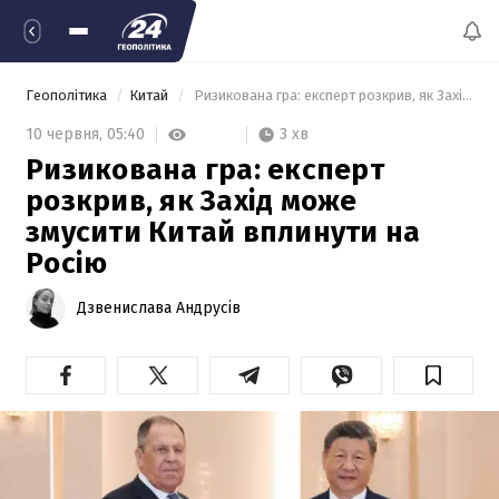
Геополітика
Китай
 Ризикована гра: експерт розкрив, як Захід може змусити Китай вплинути на Росію 
3 хв
10 червня,
05:40
Ризикована гра: експерт
розкрив, як Захід може
змусити Китай вплинути на
Росію
Дзвенислава Андрусів