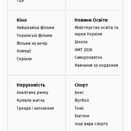
ТЦК
Кіно
Новини Освіти
Найцікавіші фільми
Міністерство освіти та
науки України
Українські фільми
Школа
Фільми на вечір
НМТ 2026
Комедії
Саморозвиток
Серіали
Навчання за кордоном
Нерухомість
Спорт
Аналітика ринку
Бокс
Купівля житла
Футбол
Тренди і натхнення
Теніс
Біатлон
Інші види спорту