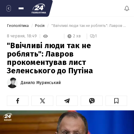
Геополітика
Росія
 "Ввічливі люди так не роблять": Лавров прокоментував лист Зеленського до Путіна 
2 хв
8 червня,
18:49
1
"Ввічливі люди так не
роблять": Лавров
прокоментував лист
Зеленського до Путіна
Данило Муринський