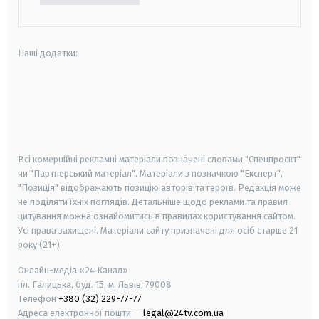
Наші додатки:
android
apple
smart tv
samsung smart tv
Всі комерційні рекламні матеріали позначені словами "Спецпроєкт"
чи "Партнерський матеріал". Матеріали з позначкою "Експерт",
"Позиція" відображають позицію авторів та героїв. Редакція може
не поділяти їхніх поглядів. Детальніше щодо реклами та правил
цитування можна ознайомитись в правилах користування сайтом.
Усі права захищені.
Матеріали сайту призначені для осіб старше
21
року (21+)
Онлайн-медіа «24 Канал»
пл. Галицька, буд. 15, м. Львів, 79008
Телефон
+380 (32) 229-77-77
Адреса електронної пошти —
legal@24tv.com.ua