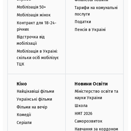
Мобілізація 50+
Тарифи на комунальні
послуги
Мобілізація жінок
Податки
Контракт для 18-24-
річних
Пенсія в Україні
Відстрочка від
мобілізації
Мобілізація в Україні:
скільки осіб мобілізує
ТЦК
Кіно
Новини Освіти
Найцікавіші фільми
Міністерство освіти та
науки України
Українські фільми
Школа
Фільми на вечір
НМТ 2026
Комедії
Саморозвиток
Серіали
Навчання за кордоном