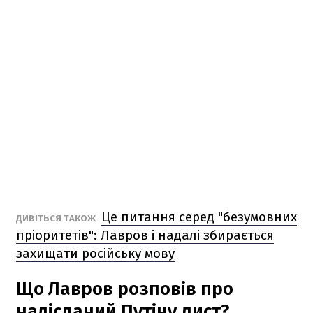
Це питання серед "безумовних
ДИВІТЬСЯ ТАКОЖ
пріоритетів": Лавров і надалі збирається
захищати російську мову
Що Лавров розповів про
надісланий Путіну лист?