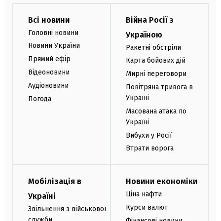
Всі новини
Війна Росії з
Головні новини
Україною
Новини України
Ракетні обстріли
Прямий ефір
Карта бойових дій
Відеоновини
Мирні переговори
Аудіоновини
Повітряна тривога в
Україні
Погода
Масована атака по
Україні
Вибухи у Росії
Втрати ворога
Мобілізація в
Новини економіки
Ціна нафти
Україні
Курси валют
Звільнення з військової
служби
Фінансові новини