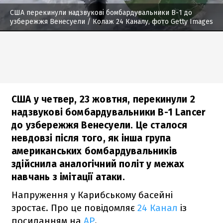
США перекинули надзвукові бомбардувальники B-1 до
узбережжя Венесуели
/ Колаж 24 Каналу, фото Getty Images
США у четвер, 23 жовтня, перекинули 2
надзвукові бомбардувальники B-1 Lancer
до узбережжя Венесуели. Це сталося
невдовзі після того, як інша група
американських бомбардувальників
здійснила аналогічний політ у межах
навчань з імітації атаки.
Напруження у Карибському басейні
зростає. Про це повідомляє
24 Канал
із
посиланням на
AP
.