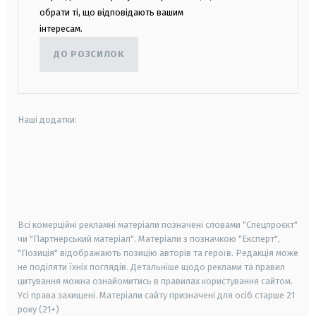
обрати ті, що відповідають вашим
інтересам.
ДО РОЗСИЛОК
Наші додатки:
android
apple
smart tv
samsung smart tv
Всі комерційні рекламні матеріали позначені словами "Спецпроєкт"
чи "Партнерський матеріал". Матеріали з позначкою "Експерт",
"Позиція" відображають позицію авторів та героїв. Редакція може
не поділяти їхніх поглядів. Детальніше щодо реклами та правил
цитування можна ознайомитись в правилах користування сайтом.
Усі права захищені.
Матеріали сайту призначені для осіб старше
21
року (21+)