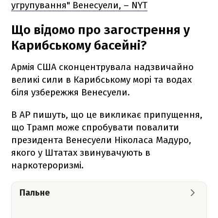
угрупування" Венесуели, – NYT
Що відомо про загострення у
Карибському басейні?
Армія США сконцентрувала надзвичайно
великі сили в Карибському морі та водах
біля узбережжя Венесуели.
В AP пишуть, що це викликає припущення,
що Трамп може спробувати повалити
президента Венесуели Ніколаса Мадуро,
якого у Штатах звинувачують в
наркотероризмі.
Пальне