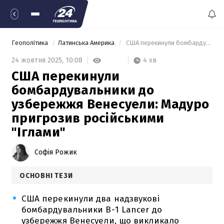
Геополітика
Латинська Америка
 США перекинули бомбардувальники до узбережжя Венесуели: Мадуро пригрозив російськими "Іглами" 
4 хв
24 жовтня 2025,
10:08
США перекинули
бомбардувальники до
узбережжя Венесуели: Мадуро
пригрозив російськими
"Іглами"
Софія Рожик
ОСНОВНІ ТЕЗИ
США перекинули два надзвукові
бомбардувальники B-1 Lancer до
узбережжя Венесуели, що викликало