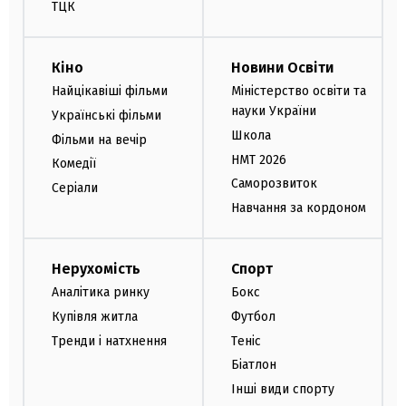
ТЦК
Кіно
Новини Освіти
Найцікавіші фільми
Міністерство освіти та
науки України
Українські фільми
Школа
Фільми на вечір
НМТ 2026
Комедії
Саморозвиток
Серіали
Навчання за кордоном
Нерухомість
Спорт
Аналітика ринку
Бокс
Купівля житла
Футбол
Тренди і натхнення
Теніс
Біатлон
Інші види спорту