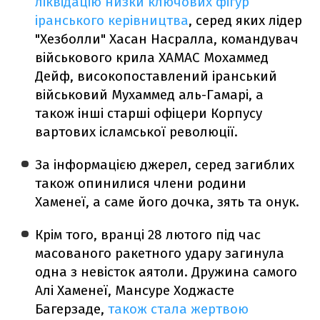
ліквідацію низки ключових фігур
іранського керівництва
, серед яких лідер
"Хезболли" Хасан Насралла, командувач
військового крила ХАМАС Мохаммед
Дейф, високопоставлений іранський
військовий Мухаммед аль-Гамарі, а
також інші старші офіцери Корпусу
вартових ісламської революції.
За інформацією джерел, серед загиблих
також опинилися члени родини
Хаменеї, а саме його дочка, зять та онук.
Крім того, вранці 28 лютого під час
масованого ракетного удару загинула
одна з невісток аятоли. Дружина самого
Алі Хаменеї, Мансуре Ходжасте
Багерзаде,
також стала жертвою