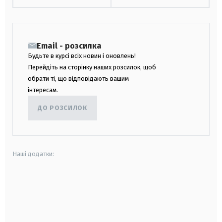
Email - розсилка
Будьте в курсі всіх новин і оновлень!
Перейдіть на сторінку наших розсилок, щоб
обрати ті, що відповідають вашим
інтересам.
ДО РОЗСИЛОК
Наші додатки:
android
apple
smart tv
samsung smart tv