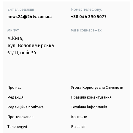
E-mail редакції
Номер телефону:
news24@24tv.com.ua
+38 044 390 5077
Ми тут:
Ми в соцмережах:
м.Київ
,
вул. Володимирська
офіс
61/11,
50
Про нас
Угода Користувача Спільноти
Редакція
Правила коментування
Редакційна політика
Технічна інформація
Про телеканал
Контакти
Телеведучі
Вакансії