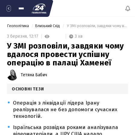
Геополітика
Близький Схід
 У ЗМІ розповіли, завдяки чому вдалося провести успішну операцію в палаці Хаменеї 
3 хв
3 березня,
12:17
У ЗМІ розповіли, завдяки чому
вдалося провести успішну
операцію в палаці Хаменеї
Тетяна Бабич
ОСНОВНІ ТЕЗИ
Операція з ліквідації лідера Ірану
реалізувалася не без допомоги сучасних
технологій.
Ізраїльська розвідка роками аналізувала
відеоматеріали, а ЦРУ США надало