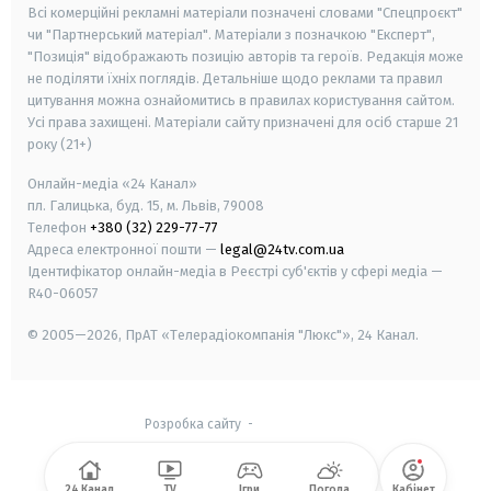
Всі комерційні рекламні матеріали позначені словами "Спецпроєкт"
чи "Партнерський матеріал". Матеріали з позначкою "Експерт",
"Позиція" відображають позицію авторів та героїв. Редакція може
не поділяти їхніх поглядів. Детальніше щодо реклами та правил
цитування можна ознайомитись в правилах користування сайтом.
Усі права захищені.
Матеріали сайту призначені для осіб старше
21
року (21+)
Онлайн-медіа «24 Канал»
пл. Галицька, буд. 15, м. Львів, 79008
Телефон
+380 (32) 229-77-77
Адреса електронної пошти —
legal@24tv.com.ua
Ідентифікатор онлайн-медіа в Реєстрі суб'єктів у сфері медіа —
R40-06057
© 2005—2026,
ПрАТ «Телерадіокомпанія "Люкс"», 24 Канал.
Розробка сайту
-
24 Канал
TV
Ігри
Погода
Кабінет