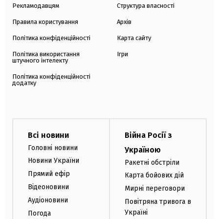
Рекламодавцям
Структура власності
Правила користування
Архів
Політика конфіденційності
Карта сайту
Політика використання
Ігри
штучного інтелекту
Політика конфіденційності
додатку
Всі новини
Війна Росії з
Головні новини
Україною
Новини України
Ракетні обстріли
Прямий ефір
Карта бойових дій
Відеоновини
Мирні переговори
Аудіоновини
Повітряна тривога в
Україні
Погода