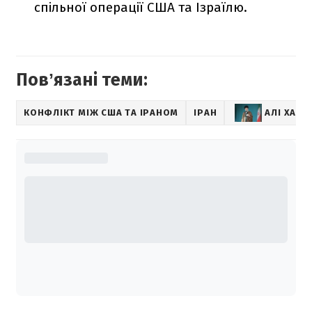
спільної операції США та Ізраїлю.
Повʼязані теми:
КОНФЛІКТ МІЖ США ТА ІРАНОМ
ІРАН
АЛІ ХАМЕ