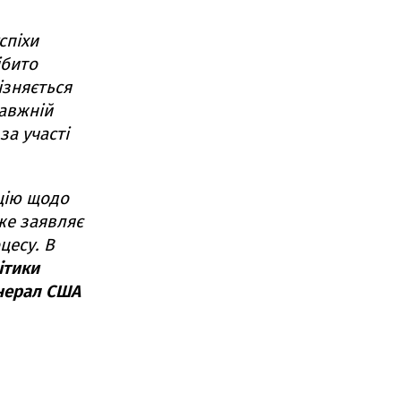
спіхи
ібито
ізняється
равжній
за участі
цію щодо
же заявляє
цесу. В
ітики
нерал США