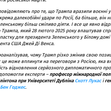
повідомляють про те, що Трампа вразили воєнні у
крема далекобійні удари по Росії, ба більше, він н
енському більш сміливо діяти. І все це явно відр
го Трампа, який 28 лютого 2025 року влаштував сп
пастку для президента Зеленського у Білому домі 
ента США Джей Ді Венса.
роаналізував, чому Трамп різко змінив свою пози
як це може вплинути на переговори з Росією, яка в
ість відновлення серйозного дипломатичного про
допомогли експерти –
професор міжнародної пол
Клінтона при Університеті Дубліна
Скотт Лукас
і
ге
Бен Годжес
.