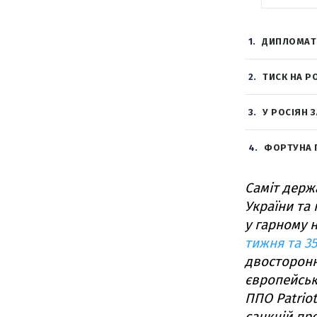
1
ДИПЛОМАТИ
2
ТИСК НА Р
3
У РОСІЯН 
4
ФОРТУНА 
Саміт держ
України та
у гарному 
тижня та 3
двосторонн
європейськ
ППО Patrio
санкцій пр