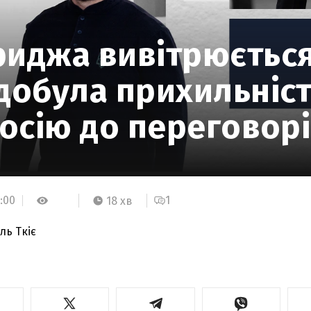
риджа вивітрюється
здобула прихильніс
Росію до переговор
:00
1
18 хв
ль Ткіє