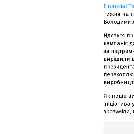
Financial 
тижня на п
Володимиру
Йдеться про
кампанія д
за підтрим
вирішили в
президента
перехоплюв
виробницт
Як пише ви
ініціатива 
зрозуміли, 