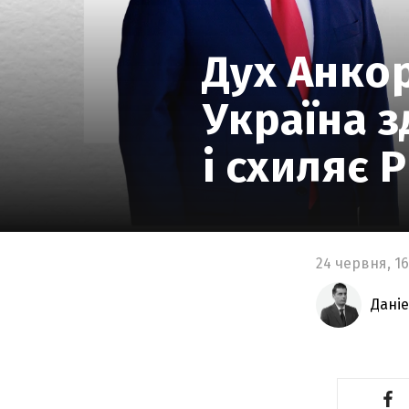
Дух Анко
Україна 
і схиляє 
24 червня,
16
Даніе