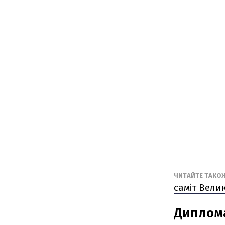
ЧИТАЙТЕ ТАКО
саміт Велик
Диплома