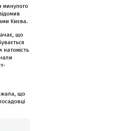
ен минулого
відомив
ами Києва.
начає, що
бувається
и натомість
онали
т-
ажала, що
 посадовці