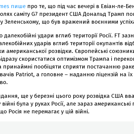
Times пише
про те, що під час вечері в Евіан-ле-Б
олях саміту G7 президент США Дональд Трамп по
 Зеленському, що був вражений воєнними успіх
 далекобійні удари вглиб території Росії. FT заз
алекобійних ударів вглиб території окупантів від
ки американської розвідки. Європейські союзник
ідразу скористатися оптимізмом Трампа і перек
 принаймні пообіцяти сприяти постачанню раке
ачів Patriot, а головне – наданню ліцензій на їх
во.
дання, ще у березні цього року розвідка США вв
у війні була у руках Росії, але зараз американські
що Росія не перемагає у цій війні.