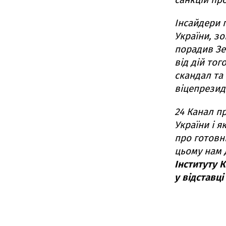
Інсайдери 
України, зо
порадив Зел
від дій то
скандал та 
віцепрезид
24 Канал п
України і 
про готовн
цьому нам 
Інституту 
у відставці