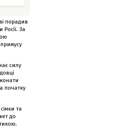
ві порадив
 Росії. За
кою
 примусу
жає силу
довці
еконати
на початку
сімки та
кет до
стикою.