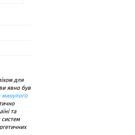
піхом для
ви явно був
м минулого
ктично
їні та
 систем
ергетичних