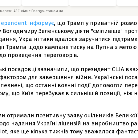
 мережі АЗС «Amic Energy» станом на
ndependent інформує
, що Трамп у приватній розмо
 Володимиру Зеленському діяти "сміливіше" проти
ання, Україні таки вдалося заручитися підтрим
ції Трампа щодо кампанії тиску на Путіна з метою
до проведення переговорів.
кі посадовці зазначили, що президент США вва
актором для завершення війни. Українські поса
впевнені, що останні воєнні події допомогли пер
ому, що Київ перебуває в сильнішій позиції, ніж 
.
ми отримали позитивну заяву очільників Великої 
одо надання Україні ліцензій на виробництво ра
riot, яке ще кілька тижнів тому вважалося фанта