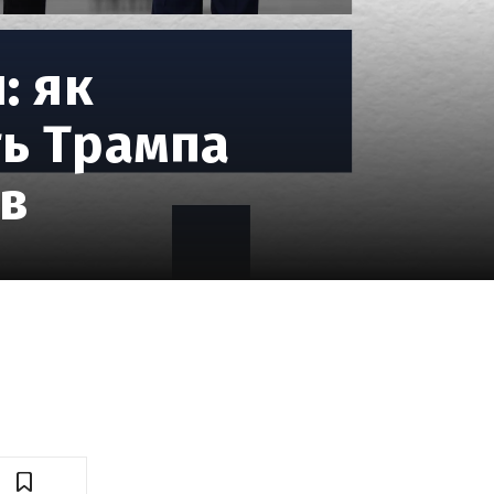
: як
ть Трампа
ів