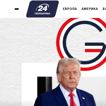
ЄВРОПА
АМЕРИКА
Б
1
ДИПЛОМАТИЧНИЙ УСПІХ УКРАЇНИ НА
САМІТІ G7
2
ТИСК НА РОСІЮ ЛИШЕ
ПОСИЛЮЄТЬСЯ, ПУТІН НЕРВУЄ
3
У РОСІЯН ЗАКІНЧИЛИСЯ НОВІ ІДЕЇ НА
ПОЛІ БОЮ
4
ФОРТУНА ПОСМІХАЄТЬСЯ СМІЛИВИМ