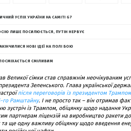
ЧНИЙ УСПІХ УКРАЇНИ НА САМІТІ G7
ОСІЮ ЛИШЕ ПОСИЛЮЄТЬСЯ, ПУТІН НЕРВУЄ
ЗАКІНЧИЛИСЯ НОВІ ІДЕЇ НА ПОЛІ БОЮ
ПОСМІХАЄТЬСЯ СМІЛИВИМ
ав Великої сімки став справжнім неочікуваним ус
 президента Зеленського. Глава української держа
настрої
після переговорів із президентом Трампо
5-го Рамштайну
. І не просто так – він отримав фа
ю зустріч із Трампом, обіцянку щодо надання Укра
им партнерам ліцензій на виробництво ракети до
t та ще одну важливу обіцянку щодо введення ен
оти російської нафти.