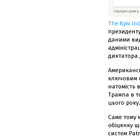
Середні ціни в
The Kyiv I
президенту
даними вид
адміністра
диктатора 
Американсь
ключовим ф
натомість 
Трампа в т
цього року
Саме тому 
обіцянку щ
систем Pat