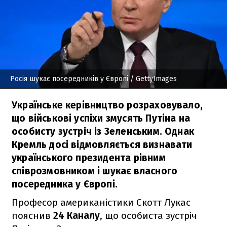
Росія шукає посередників у Європі
/ GettyImages
Українське керівництво розраховувало,
що військові успіхи змусять Путіна на
особисту зустріч із Зеленським. Однак
Кремль досі відмовляється визнавати
українського президента рівним
співрозмовником і шукає власного
посередника у Європі.
Професор американістики Скотт Лукас
пояснив
24 Каналу
, що особиста зустріч