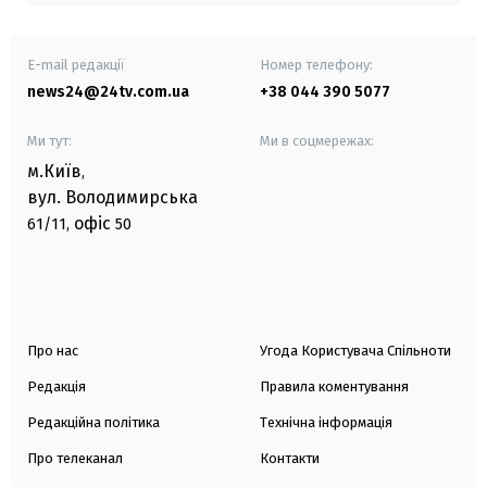
E-mail редакції
Номер телефону:
news24@24tv.com.ua
+38 044 390 5077
Ми тут:
Ми в соцмережах:
м.Київ
,
вул. Володимирська
офіс
61/11,
50
Про нас
Угода Користувача Спільноти
Редакція
Правила коментування
Редакційна політика
Технічна інформація
Про телеканал
Контакти