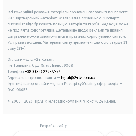
smart tv
samsung smart tv
Всі комерційні рекламні матеріали позначені словами "Спецпроєкт"
чи "Партнерський матеріал". Матеріали з позначкою "Експерт",
"Позиція" відображають позицію авторів та героїв. Редакція може
не поділяти їхніх поглядів. Детальніше щодо реклами та правил
цитування можна ознайомитись в правилах користування сайтом.
Усі права захищені.
Матеріали сайту призначені для осіб старше
21
року (21+)
Онлайн-медіа «24 Канал»
пл. Галицька, буд. 15, м. Львів, 79008
Телефон
+380 (32) 229-77-77
Адреса електронної пошти —
legal@24tv.com.ua
Ідентифікатор онлайн-медіа в Реєстрі суб'єктів у сфері медіа —
R40-06057
© 2005—2026,
ПрАТ «Телерадіокомпанія "Люкс"», 24 Канал.
Розробка сайту
-