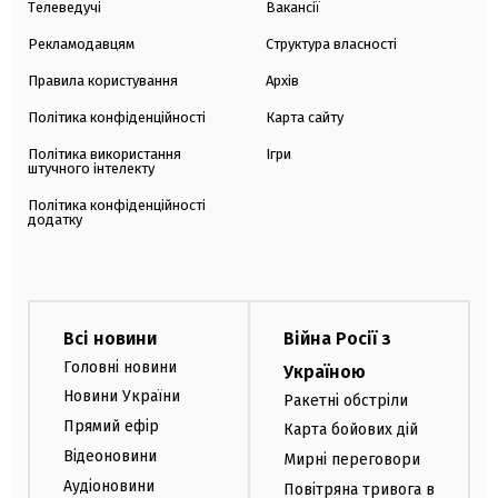
Телеведучі
Вакансії
Рекламодавцям
Структура власності
Правила користування
Архів
Політика конфіденційності
Карта сайту
Політика використання
Ігри
штучного інтелекту
Політика конфіденційності
додатку
Всі новини
Війна Росії з
Головні новини
Україною
Новини України
Ракетні обстріли
Прямий ефір
Карта бойових дій
Відеоновини
Мирні переговори
Аудіоновини
Повітряна тривога в