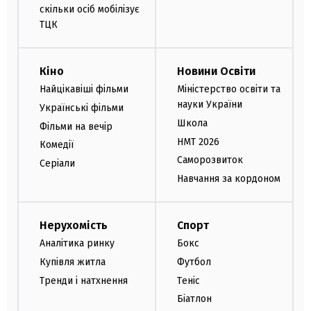
скільки осіб мобілізує
ТЦК
Кіно
Новини Освіти
Найцікавіші фільми
Міністерство освіти та
науки України
Українські фільми
Школа
Фільми на вечір
НМТ 2026
Комедії
Саморозвиток
Серіали
Навчання за кордоном
Нерухомість
Спорт
Аналітика ринку
Бокс
Купівля житла
Футбол
Тренди і натхнення
Теніс
Біатлон