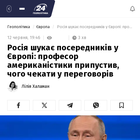
Геополітика
Європа
 Росія шукає посередників у Європі: професор американістики припустив, чого чекати у переговорів 
3 хв
12 червня,
19:46
Росія шукає посередників у
Європі: професор
американістики припустив,
чого чекати у переговорів
Лілія Халаман