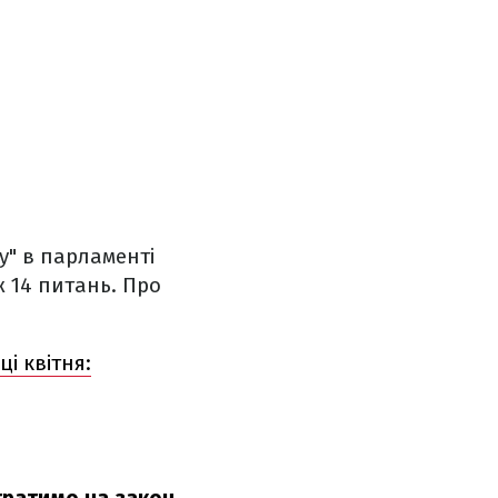
у" в парламенті
ж 14 питань. Про
і квітня: