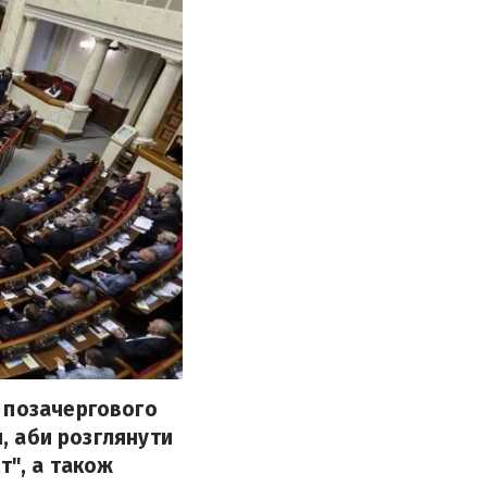
 позачергового
я, аби розглянути
т", а також