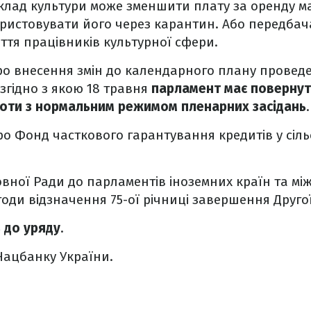
клад культури може зменшити плату за оренду м
ристовувати його через карантин. Або передбача
ття працівників культурної сфери.
ро внесення змін до календарного плану проведен
згідно з якою 18 травня
парламент має повернут
боти з нормальним режимом пленарних засідань
.
ро Фонд часткового гарантування кредитів у сіл
вної Ради до парламентів іноземних країн та м
годи відзначення 75-ої річниці завершення Другої
 до уряду
.
Нацбанку України.