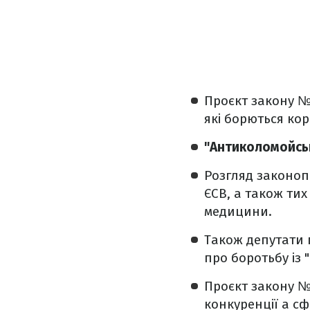
Проєкт закону 
які борються кор
"Антиколомойсь
Розгляд законоп
ЄСВ, а також тих
медицини.
Також депутати 
про боротьбу із
Проєкт закону 
конкуренції а сф