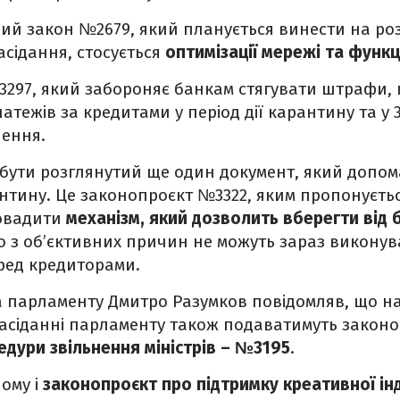
й закон №2679, який планується винести на ро
асідання, стосується
оптимізації мережі та функ
297, який забороняє банкам стягувати штрафи, 
тежів за кредитами у період дії карантину та у
чення.
бути розглянутий ще один документ, який допом
нтину. Це законопроєкт №3322, яким пропонується
овадити
механізм, який дозволить вберегти від 
о з об’єктивних причин не можуть зараз виконув
ред кредиторами.
 парламенту Дмитро Разумков повідомляв, що н
асіданні парламенту також подаватимуть законо
едури звільнення міністрів – №3195
.
ному і
законопроєкт про підтримку креативної інд