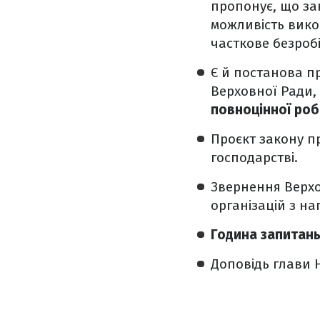
пропонує, що за
можливість вико
часткове безробі
Є й постанова п
Верховної Ради, 
повноцінної ро
Проєкт закону п
господарстві.
Звернення Верхо
організацій з на
Година запитань
Доповідь глави 