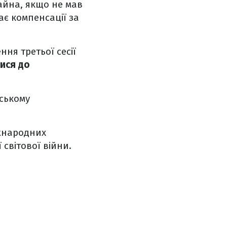
айна, якщо не мав
є компенсації за
ня третьої сесії
ися до
ьському
іжнародних
 світової війни.