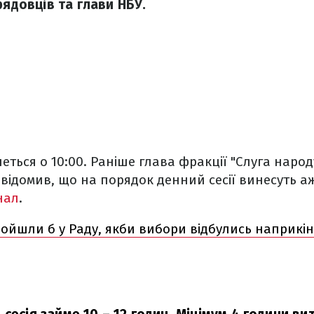
рядовців та глави НБУ.
еться о 10:00. Раніше глава фракції "Слуга народ
відомив, що на порядок денний сесії винесуть а
нал
.
пройшли б у Раду, якби вибори відбулись наприкінц