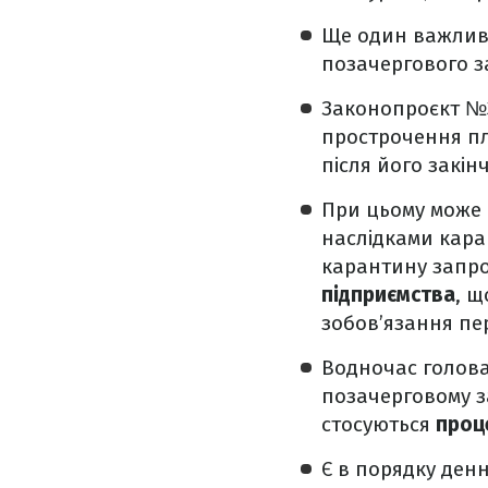
Ще один важливи
позачергового з
Законопроєкт №3
прострочення пла
після його закін
При цьому може 
наслідками кара
карантину запр
підприємства
, щ
зобов’язання пе
Водночас голова
позачерговому з
стосуються
проц
Є в порядку ден