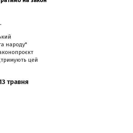
итратимо на закон
.
ький
га народу"
законопроєкт
ідтримують цей
13 травня