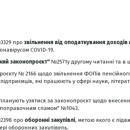
№3329 про
звільнення від оподаткування доходів
онавірусом COVID-19.
кий законопроєкт"
№2571у другому читанні та в ц
роєкту № 2166 щодо звільнення ФОПів пенсійного 
 підприємців, які працюють у сфері науки, літерат
планують узятися за законопроєкт щодо внесення
 "поправочним спамом" №1043.
№2398 про
оборонні закупівлі
, метою якого є під
ері оборонних закупівель.