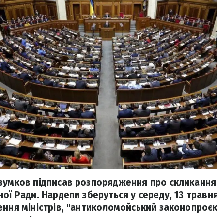
зумков підписав розпорядження про скликання
ої Ради. Нардепи зберуться у середу, 13 травн
ення міністрів, "антиколомойський законопроєк