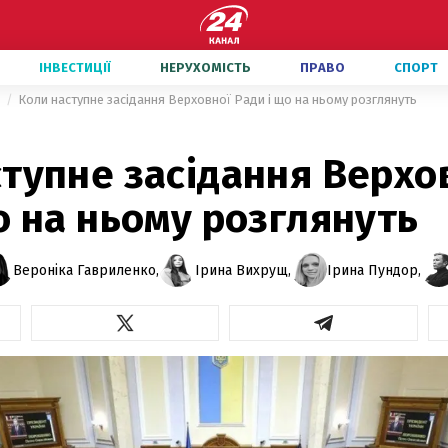
ІНВЕСТИЦІЇ
НЕРУХОМІСТЬ
ПРАВО
СПОРТ
и
Коли наступне засідання Верховної Ради і що на ньому розглянуть
тупне засідання Верхо
о на ньому розглянуть
Вероніка Гавриленко,
Ірина Вихрущ,
Ірина Пундор,