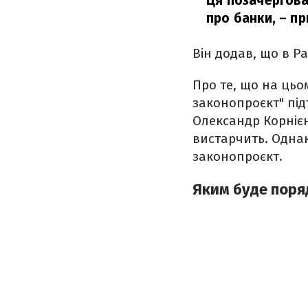
Ця позачергова 
про банки,
– пр
Він додав, що в Ра
Про те, що на цьо
законопроєкт" під
Олександр Корнієн
вистарчить. Однак
законопроєкт.
Яким буде поря