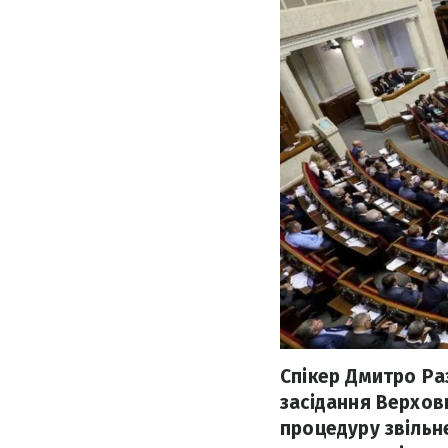
Спікер Дмитро Ра
засідання Верховн
процедуру звільн