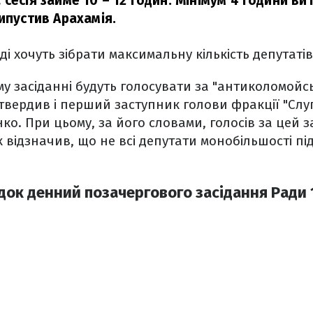
сесія займе 10 – 12 годин. Мінімум 4 години в
ипустив Арахамія.
ді хочуть зібрати максимальну кількість депутатів
му засіданні будуть голосувати за "антиколомойс
твердив і перший заступник голови фракції "Слу
ко. При цьому, за його словами, голосів за цей 
 відзначив, що не всі депутати монобільшості п
док денний позачергового засідання Ради 