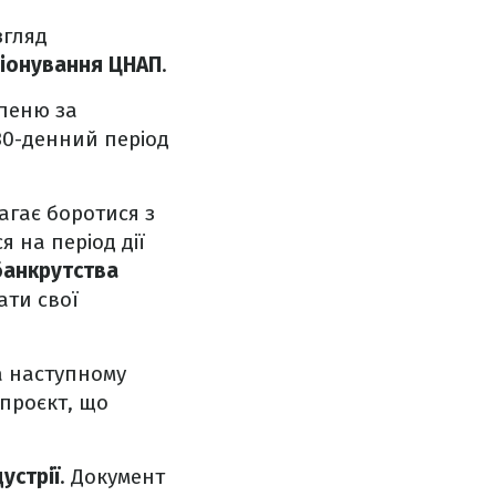
згляд
ціонування ЦНАП
.
пеню за
 30-денний період
агає боротися з
 на період дії
банкрутства
ати свої
а наступному
проєкт, що
устрії
. Документ