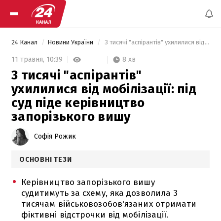
24 Канал
Новини України
 3 тисячі "аспірантів" ухилилися від мобілізації: під суд піде керівництво запорізького вишу 
8 хв
11 травня,
10:39
3 тисячі "аспірантів"
ухилилися від мобілізації: під
суд піде керівництво
запорізького вишу
Софія Рожик
ОСНОВНІ ТЕЗИ
Керівництво запорізького вишу
судитимуть за схему, яка дозволила 3
тисячам військовозобов'язаних отримати
фіктивні відстрочки від мобілізації.