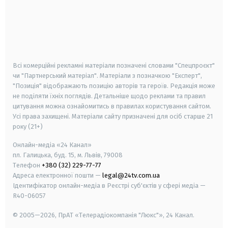
android
apple
smart tv
samsung smart tv
Всі комерційні рекламні матеріали позначені словами "Спецпроєкт"
чи "Партнерський матеріал". Матеріали з позначкою "Експерт",
"Позиція" відображають позицію авторів та героїв. Редакція може
не поділяти їхніх поглядів. Детальніше щодо реклами та правил
цитування можна ознайомитись в правилах користування сайтом.
Усі права захищені.
Матеріали сайту призначені для осіб старше
21
року (21+)
Онлайн-медіа «24 Канал»
пл. Галицька, буд. 15, м. Львів, 79008
Телефон
+380 (32) 229-77-77
Адреса електронної пошти —
legal@24tv.com.ua
Ідентифікатор онлайн-медіа в Реєстрі суб'єктів у сфері медіа —
R40-06057
© 2005—2026,
ПрАТ «Телерадіокомпанія "Люкс"», 24 Канал.