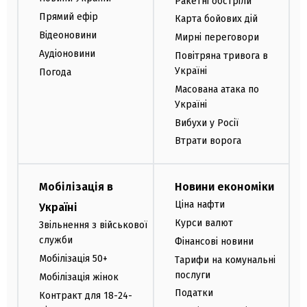
Ракетні обстріли
Прямий ефір
Карта бойових дій
Відеоновини
Мирні переговори
Аудіоновини
Повітряна тривога в
Україні
Погода
Масована атака по
Україні
Вибухи у Росії
Втрати ворога
Мобілізація в
Новини економіки
Ціна нафти
Україні
Курси валют
Звільнення з військової
служби
Фінансові новини
Мобілізація 50+
Тарифи на комунальні
послуги
Мобілізація жінок
Податки
Контракт для 18-24-