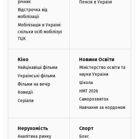
річних
Пенсія в Україні
Відстрочка від
мобілізації
Мобілізація в Україні:
скільки осіб мобілізує
ТЦК
Кіно
Новини Освіти
Найцікавіші фільми
Міністерство освіти та
науки України
Українські фільми
Школа
Фільми на вечір
НМТ 2026
Комедії
Саморозвиток
Серіали
Навчання за кордоном
Нерухомість
Спорт
Аналітика ринку
Бокс