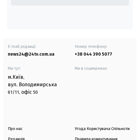
E-mail редакції
Номер телефону:
news24@24tv.com.ua
+38 044 390 5077
Ми тут:
Ми в соцмережах:
м.Київ
,
вул. Володимирська
офіс
61/11,
50
Про нас
Угода Користувача Спільноти
Редакція
Правила коментування