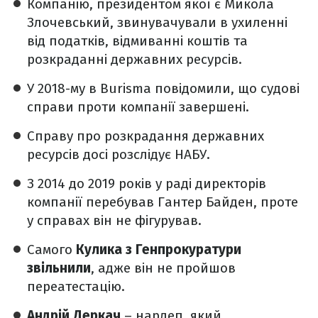
Компанію, президентом якої є Микола
Злочевський, звинувачували в ухиленні
від податків, відмиванні коштів та
розкраданні державних ресурсів.
У 2018-му в Burisma повідомили, що судові
справи проти компанії завершені.
Справу про розкрадання державних
ресурсів досі розслідує НАБУ.
З 2014 до 2019 років у раді директорів
компанії перебував Гантер Байден, проте
у справах він не фігурував.
Самого
Кулика з Генпрокуратури
звільнили
, адже він не пройшов
переатестацію.
Андрій Деркач
– нардеп, який