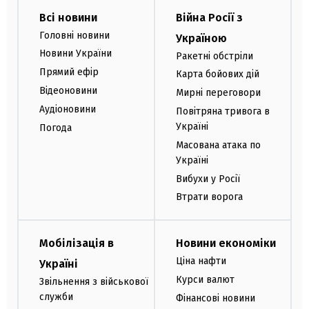
Всі новини
Війна Росії з
Головні новини
Україною
Новини України
Ракетні обстріли
Прямий ефір
Карта бойових дій
Відеоновини
Мирні переговори
Аудіоновини
Повітряна тривога в
Україні
Погода
Масована атака по
Україні
Вибухи у Росії
Втрати ворога
Мобілізація в
Новини економіки
Ціна нафти
Україні
Курси валют
Звільнення з військової
служби
Фінансові новини