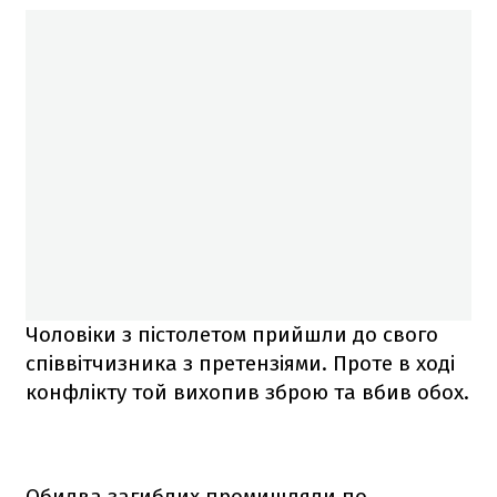
Чоловіки з пістолетом прийшли до свого
співвітчизника з претензіями. Проте в ході
конфлікту той вихопив зброю та вбив обох.
Обидва загиблих промишляли по