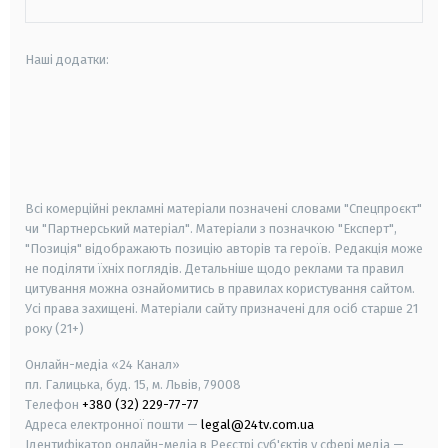
Наші додатки:
android
apple
smart tv
samsung smart tv
Всі комерційні рекламні матеріали позначені словами "Спецпроєкт"
чи "Партнерський матеріал". Матеріали з позначкою "Експерт",
"Позиція" відображають позицію авторів та героїв. Редакція може
не поділяти їхніх поглядів. Детальніше щодо реклами та правил
цитування можна ознайомитись в правилах користування сайтом.
Усі права захищені.
Матеріали сайту призначені для осіб старше
21
року (21+)
Онлайн-медіа «24 Канал»
пл. Галицька, буд. 15, м. Львів, 79008
Телефон
+380 (32) 229-77-77
Адреса електронної пошти —
legal@24tv.com.ua
Ідентифікатор онлайн-медіа в Реєстрі суб'єктів у сфері медіа —