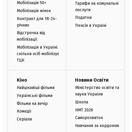
Мобілізація 50+
Тарифи на комунальні
послуги
Мобілізація жінок
Податки
Контракт для 18-24-
річних
Пенсія в Україні
Відстрочка від
мобілізації
Мобілізація в Україні:
скільки осіб мобілізує
ТЦК
Кіно
Новини Освіти
Найцікавіші фільми
Міністерство освіти та
науки України
Українські фільми
Школа
Фільми на вечір
НМТ 2026
Комедії
Саморозвиток
Серіали
Навчання за кордоном