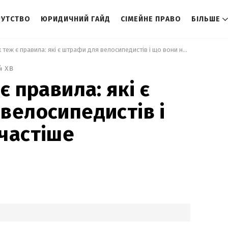
РУТСТВО
ЮРИДИЧНИЙ ГАЙД
СІМЕЙНЕ ПРАВО
БІЛЬШЕ
 Для них теж є правила: які є штрафи для велосипедистів і що вони найчастіше порушують 
4 хв
є правила: які є
велосипедистів і
частіше