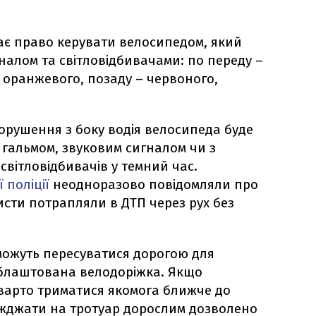
має право керувати велосипедом, який
алом та світловідбивачами: по переду –
– оранжевого, позаду – червоного,
орушення з боку водія велосипеда буде
гальмом, звуковим сигналом чи з
світловідбивачів у темний час.
 поліції
неодноразово повідомляли про
сти потрапляли в ДТП через рух без
можуть пересуватися дорогою для
облаштована велодоріжка. Якщо
 варто триматися якомога ближче до
їжджати на тротуар дорослим дозволено