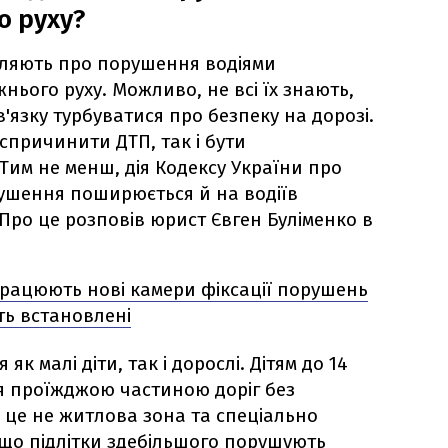
 руху?
мляють про порушення водіями
ього руху. Можливо, не всі їх знають,
в'язку турбуватися про безпеку на дорозі.
спричинити ДТП, так і бути
им не менш, дія Кодексу України про
ушення поширюється й на водіїв
Про це розповів юрист Євген Буліменко в
працюють нові камери фіксації порушень
ть встановлені
к малі діти, так і дорослі. Дітям до 14
я проїжджою частиною доріг без
 це не житлова зона та спеціально
кщо підлітки здебільшого порушують