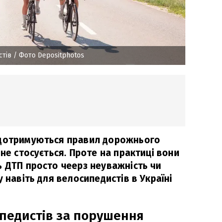
стів
/ Фото Depositphotos
 дотримуються правил дорожнього
 не стосується. Проте на практиці вони
ь ДТП просто чеерз неуважність чи
у навіть для велосипедистів в Україні
педистів за порушення