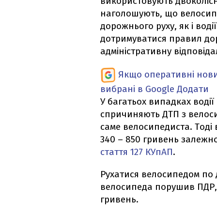
використовують двоколіс
наголошують, що велосип
дорожнього руху, як і воді
дотримуватися правил дор
адміністративну відповіда
Якщо оперативні нови
вибрані в Google
Додати
У багатьох випадках воді
спричиняють ДТП з велос
саме велосипедиста. Тоді 
340 – 850 гривень залежно
стаття 127 КУпАП
.
Рухатися велосипедом по д
велосипеда порушив ПДР,
гривень.