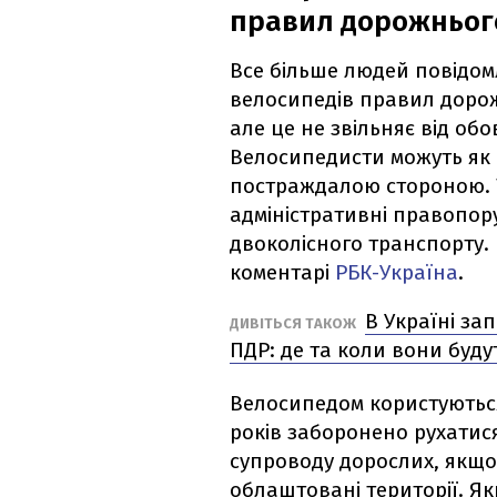
правил дорожнього
Все більше людей повідо
велосипедів правил дорожн
але це не звільняє від обо
Велосипедисти можуть як 
постраждалою стороною. Т
адміністративні правопор
двоколісного транспорту. 
коментарі
РБК-Україна
.
В Україні за
ДИВІТЬСЯ ТАКОЖ
ПДР: де та коли вони буду
Велосипедом користуються я
років заборонено рухатис
супроводу дорослих, якщо
облаштовані території. Я