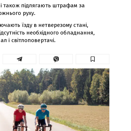
і також підлягають штрафам за
жнього руху.
чають їзду в нетверезому стані,
ідсутність необхідного обладнання,
ал і світлоповертачі.