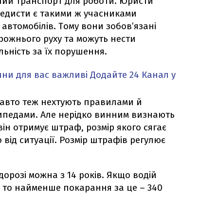
ний транспорт для роботи. Юристи
едисти є такими ж учасниками
ї автомобілів. Тому вони зобов’язані
ожнього руху та можуть нести
льність за їх порушення.
ни для вас важливі
Додайте 24 Канал у
ї авто теж нехтують правилами й
ипедами. Але нерідко винним визнають
він отримує штраф, розмір якого сягає
 від ситуації. Розмір штрафів регулює
орозі можна з 14 років. Якщо водій
 то найменше покарання за це – 340