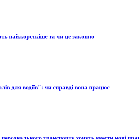
ть найжорсткіше та чи це законно
ів для водіїв": чи справді вона працює
 персонального транспорту хочуть ввести нові пра