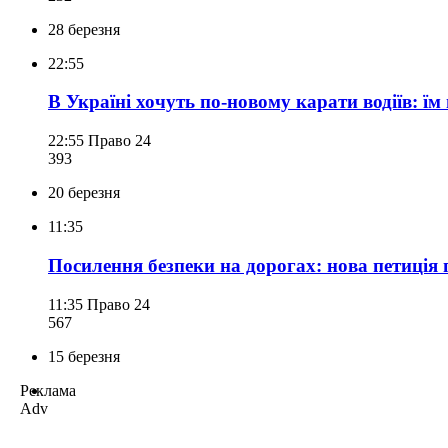
28 березня
22:55
В Україні хочуть по-новому карати водіїв: ї
22:55
Право 24
393
20 березня
11:35
Посилення безпеки на дорогах: нова петиція
11:35
Право 24
567
15 березня
Реклама
Adv