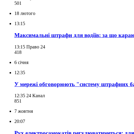
501
18 лютого
13:15
Максимальні штрафи для водіїв: за що караю
13:15
Право 24
418
6 січня
12:35
У мережі обговорюють "систему штрафних бал
12:35
24 Канал
851
7 жовтня
20:07
Рух електросамокатів регулюватиметься: для