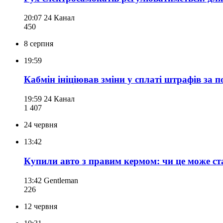
20:07
24 Канал
450
8 серпня
19:59
Кабмін ініціював зміни у сплаті штрафів за
19:59
24 Канал
1 407
24 червня
13:42
Купили авто з правим кермом: чи це може с
13:42
Gentleman
226
12 червня