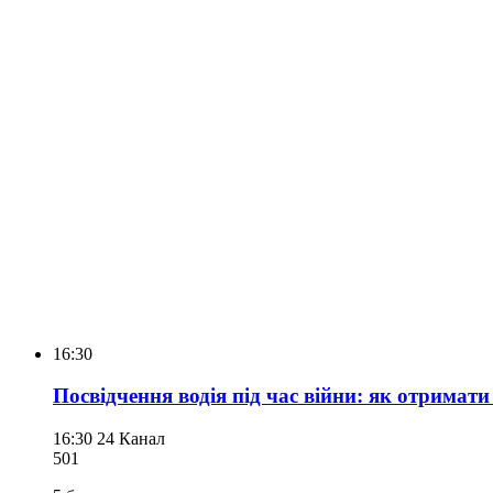
16:30
Посвідчення водія під час війни: як отримат
16:30
24 Канал
501