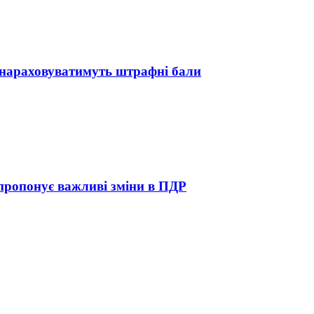
м нараховуватимуть штрафні бали
 пропонує важливі зміни в ПДР