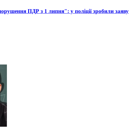
порушення ПДР з 1 липня": у поліції зробили заяву