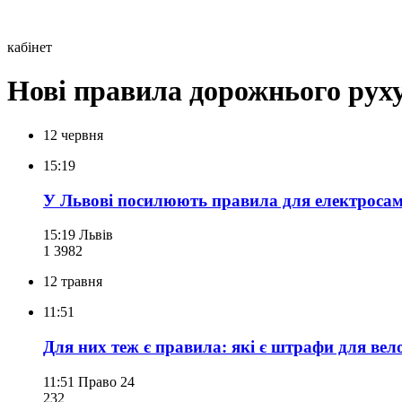
кабінет
Нові правила дорожнього рух
12 червня
15:19
У Львові посилюють правила для електросамо
15:19
Львів
1 398
2
12 травня
11:51
Для них теж є правила: які є штрафи для ве
11:51
Право 24
232