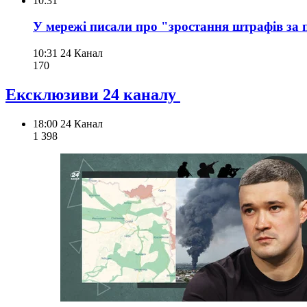
10:31
У мережі писали про "зростання штрафів за 
10:31
24 Канал
170
Ексклюзиви 24 каналу
18:00
24 Канал
1 398