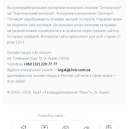
Всі комерційні рекламні матеріали позначені словами "Спецпроєкт"
чи "Партнерський матеріал". Матеріали з позначкою "Експерт",
"Позиція" відображають позицію авторів та героїв. Редакція може
не поділяти їхніх поглядів. Детальніше щодо реклами та правил
цитування можна ознайомитись в правилах користування сайтом.
Усі права захищені.
Матеріали сайту призначені для осіб старше
21
року (21+)
Онлайн-медіа «24 Канал»
пл. Галицька, буд. 15, м. Львів, 79008
Телефон
+380 (32) 229-77-77
Адреса електронної пошти —
legal@24tv.com.ua
Ідентифікатор онлайн-медіа в Реєстрі суб'єктів у сфері медіа —
R40-06057
© 2005—2026,
ПрАТ «Телерадіокомпанія "Люкс"», 24 Канал.
Розробка сайту
-