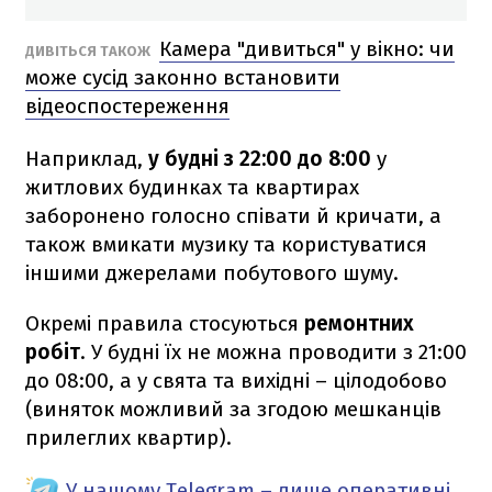
Камера "дивиться" у вікно: чи
ДИВІТЬСЯ ТАКОЖ
може сусід законно встановити
відеоспостереження
Наприклад,
у будні з 22:00 до 8:00
у
житлових будинках та квартирах
заборонено голосно співати й кричати, а
також вмикати музику та користуватися
іншими джерелами побутового шуму.
Окремі правила стосуються
ремонтних
робіт
. У будні їх не можна проводити з 21:00
до 08:00, а у свята та вихідні – цілодобово
(виняток можливий за згодою мешканців
прилеглих квартир).
У нашому Telegram – лише оперативні