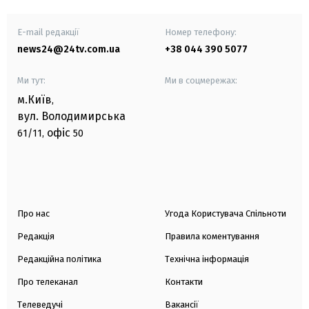
E-mail редакції
Номер телефону:
news24@24tv.com.ua
+38 044 390 5077
Ми тут:
Ми в соцмережах:
м.Київ
,
вул. Володимирська
офіс
61/11,
50
Про нас
Угода Користувача Спільноти
Редакція
Правила коментування
Редакційна політика
Технічна інформація
Про телеканал
Контакти
Телеведучі
Вакансії