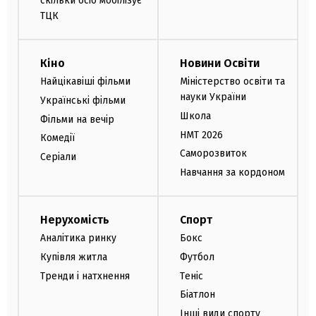
скільки осіб мобілізує
ТЦК
Кіно
Новини Освіти
Найцікавіші фільми
Міністерство освіти та
науки України
Українські фільми
Школа
Фільми на вечір
НМТ 2026
Комедії
Саморозвиток
Серіали
Навчання за кордоном
Нерухомість
Спорт
Аналітика ринку
Бокс
Купівля житла
Футбол
Тренди і натхнення
Теніс
Біатлон
Інші види спорту