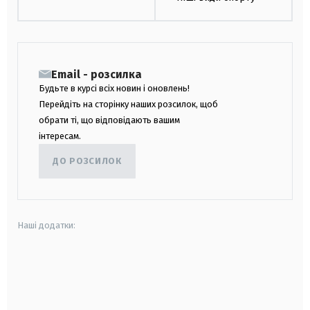
Email - розсилка
Будьте в курсі всіх новин і оновлень!
Перейдіть на сторінку наших розсилок, щоб
обрати ті, що відповідають вашим
інтересам.
ДО РОЗСИЛОК
Наші додатки:
android
apple
smart tv
samsung smart tv