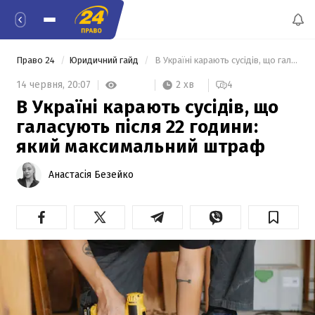
Право 24
Юридичний гайд
 В Україні карають сусідів, що галасують після 22 години: який максимальний штраф 
2 хв
14 червня,
20:07
4
В Україні карають сусідів, що
галасують після 22 години:
який максимальний штраф
Анастасія Безейко