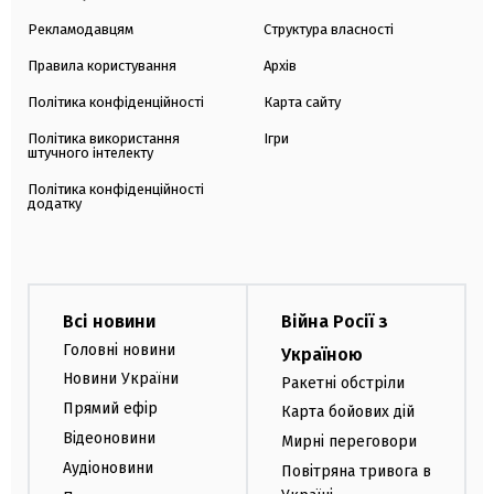
Рекламодавцям
Структура власності
Правила користування
Архів
Політика конфіденційності
Карта сайту
Політика використання
Ігри
штучного інтелекту
Політика конфіденційності
додатку
Всі новини
Війна Росії з
Головні новини
Україною
Новини України
Ракетні обстріли
Прямий ефір
Карта бойових дій
Відеоновини
Мирні переговори
Аудіоновини
Повітряна тривога в