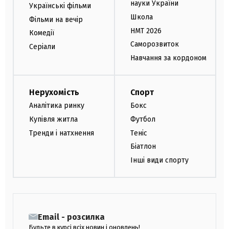
науки України
Українські фільми
Школа
Фільми на вечір
НМТ 2026
Комедії
Саморозвиток
Серіали
Навчання за кордоном
Нерухомість
Спорт
Аналітика ринку
Бокс
Купівля житла
Футбол
Тренди і натхнення
Теніс
Біатлон
Інші види спорту
Email - розсилка
Будьте в курсі всіх новин і оновлень!