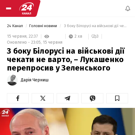
24 Канал
Головні новини
 З боку Білорусі на військові дії чекати не варто, – Лукашенко перепросив у Зеленського 
2 хв
15 червня,
22:37
3
Оновлено -
23:05,
15 червня
З боку Білорусі на військові дії
чекати не варто, – Лукашенко
перепросив у Зеленського
Дарія Черниш