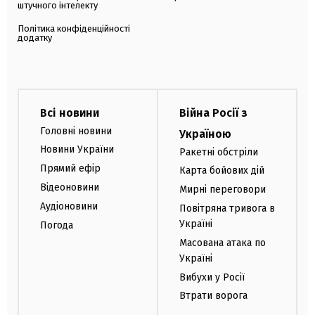
штучного інтелекту
Політика конфіденційності
додатку
Всі новини
Війна Росії з
Головні новини
Україною
Новини України
Ракетні обстріли
Прямий ефір
Карта бойових дій
Відеоновини
Мирні переговори
Аудіоновини
Повітряна тривога в
Україні
Погода
Масована атака по
Україні
Вибухи у Росії
Втрати ворога