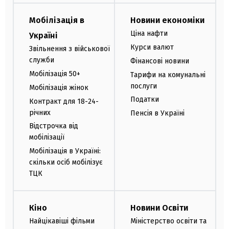
Мобілізація в
Новини економіки
Ціна нафти
Україні
Курси валют
Звільнення з військової
служби
Фінансові новини
Мобілізація 50+
Тарифи на комунальні
послуги
Мобілізація жінок
Податки
Контракт для 18-24-
річних
Пенсія в Україні
Відстрочка від
мобілізації
Мобілізація в Україні:
скільки осіб мобілізує
ТЦК
Кіно
Новини Освіти
Найцікавіші фільми
Міністерство освіти та