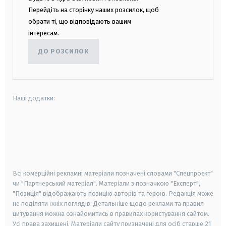
Перейдіть на сторінку наших розсилок, щоб
обрати ті, що відповідають вашим
інтересам.
ДО РОЗСИЛОК
Наші додатки:
android
apple
smart tv
samsung smart tv
Всі комерційні рекламні матеріали позначені словами "Спецпроєкт"
чи "Партнерський матеріал". Матеріали з позначкою "Експерт",
"Позиція" відображають позицію авторів та героїв. Редакція може
не поділяти їхніх поглядів. Детальніше щодо реклами та правил
цитування можна ознайомитись в правилах користування сайтом.
Усі права захищені.
Матеріали сайту призначені для осіб старше
21