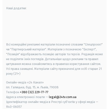
Наші додатки:
android
apple
smart tv
samsung smart tv
Всі комерційні рекламні матеріали позначені словами "Спецпроєкт"
чи "Партнерський матеріал". Матеріали з позначкою "Експерт",
"Позиція" відображають позицію авторів та героїв. Редакція може
не поділяти їхніх поглядів. Детальніше щодо реклами та правил
цитування можна ознайомитись в правилах користування сайтом.
Усі права захищені.
Матеріали сайту призначені для осіб старше
21
року (21+)
Онлайн-медіа «24 Канал»
пл. Галицька, буд. 15, м. Львів, 79008
Телефон
+380 (32) 229-77-77
Адреса електронної пошти —
legal@24tv.com.ua
Ідентифікатор онлайн-медіа в Реєстрі суб'єктів у сфері медіа —
R40-06057