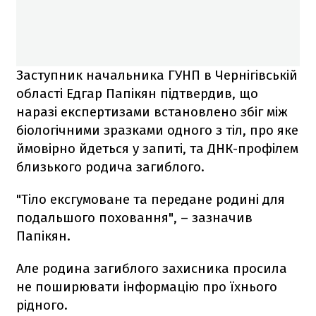
Заступник начальника ГУНП в Чернігівській
області Едгар Папікян підтвердив, що
наразі експертизами встановлено збіг між
біологічними зразками одного з тіл, про яке
ймовірно йдеться у запиті, та ДНК-профілем
близького родича загиблого.
"Тіло ексгумоване та передане родині для
подальшого поховання", – зазначив
Папікян.
Але родина загиблого захисника просила
не поширювати інформацію про їхнього
рідного.