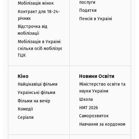
послуги
Мобілізація жінок
Податки
Контракт для 18-24-
річних
Пенсія в Україні
Відстрочка від
мобілізації
Мобілізація в Україні:
скільки осіб мобілізує
ТЦК
Кіно
Новини Освіти
Найцікавіші фільми
Міністерство освіти та
науки України
Українські фільми
Школа
Фільми на вечір
НМТ 2026
Комедії
Саморозвиток
Серіали
Навчання за кордоном