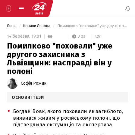
Львів
Новини Львова
 Помилково "поховали" уже другого захисника з Львівщини: насправді він у полоні 
3 хв
14 березня,
19:01
1
Помилково "поховали" уже
другого захисника з
Львівщини: насправді він у
полоні
Софія Рожик
ОСНОВНІ ТЕЗИ
Богдан Вовк, якого поховали як загиблого,
виявився живим у російському полоні, що
підтвердила ексгумація та експертиза.