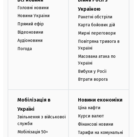
Головні новини
Україною
Новини України
Ракетні обстріли
Прямий ефір
Карта бойових дій
Відеоновини
Мирні переговори
Аудіоновини
Повітряна тривога в
Україні
Погода
Масована атака по
Україні
Вибухи у Росії
Втрати ворога
Мобілізація в
Новини економіки
Ціна нафти
Україні
Курси валют
Звільнення з військової
служби
Фінансові новини
Мобілізація 50+
Тарифи на комунальні