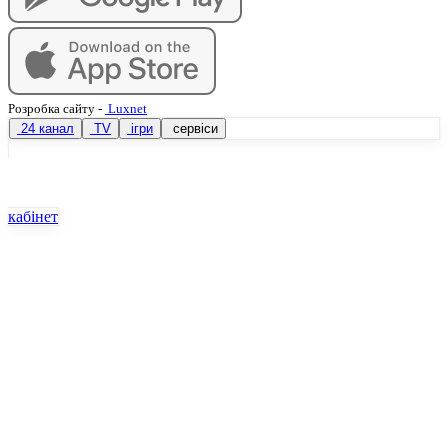
Розробка сайту
-
Luxnet
24 канал
TV
ігри
сервіси
кабінет