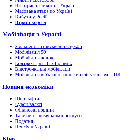
Повітряна тривога в Україні
Масована атака по Україні
Вибухи у Росії
Втрати ворога
Мобілізація в Україні
Звільнення з військової служби
Мобілізація 50+
Мобілізація жінок
Контракт для 18-24-річних
Відстрочка від мобілізації
Мобілізація в Україні: скільки осіб мобілізує ТЦК
Новини економіки
Ціна нафти
Курси валют
Фінансові новини
Тарифи на комунальні послуги
Податки
Пенсія в Україні
Кіно