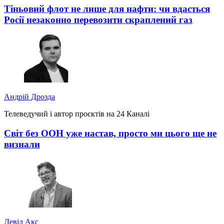
Тіньовий флот не лише для нафти: чи вдасться
Росії незаконно перевозити скраплений газ
Андрій Дрозда
Телеведучий і автор проєктів на 24 Каналі
Світ без ООН уже настав, просто ми цього ще не
визнали
Девід Акс