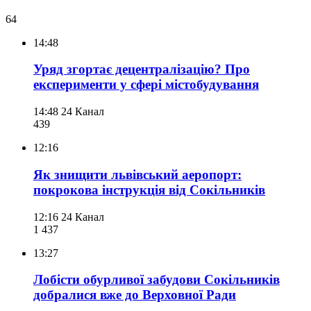
64
14:48
Уряд згортає децентралізацію? Про
експерименти у сфері містобудування
14:48
24 Канал
439
12:16
Як знищити львівський аеропорт:
покрокова інструкція від Сокільників
12:16
24 Канал
1 437
13:27
Лобісти обурливої забудови Сокільників
добралися вже до Верховної Ради