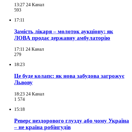
13:27
24 Канал
593
17:11
Замість лікаря – молоток аукціону: як
ЛОВА продає державну амбулаторію
17:11
24 Канал
279
18:23
Це буде колапс: як нова забудова загрожує
Львову
18:23
24 Канал
1 574
15:18
Реверс нездорового глузду або чому Україна
– не країна робінгудів