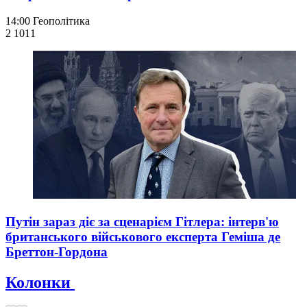
14:00
Геополітика
2 101
1
Путін зараз діє за сценарієм Гітлера: інтерв'ю
британського військового експерта Геміша де
Бреттон-Гордона
Колонки