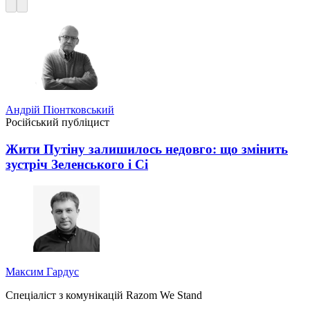
Андрій Піонтковський
Російський публіцист
Жити Путіну залишилось недовго: що змінить
зустріч Зеленського і Сі
Максим Гардус
Спеціаліст з комунікацій Razom We Stand