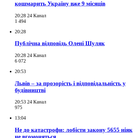
кошмарить Україну вже 9 місяців
20:28
24 Канал
1 494
20:28
Публічна відповідь Олені Шуляк
20:28
24 Канал
6 072
20:53
Львів – за прозорість і відповідальність у
будівництві
20:53
24 Канал
975
13:04
Не до катастрофи: лобісти закону 5655 ніяк
не вгомоняться