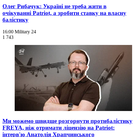
Олег Рибачук: Україні не треба жити в
очікуванні Patriot, а зробити ставку на власну
балістику
16:00
Military 24
1 743
Ми можемо швидше розгорнути протибалістику
FREYA, ніж отримати ліцензію на Patriot:
інтерв'ю Анатолія Храпчинського