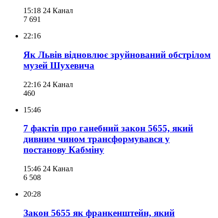
15:18
24 Канал
7 691
22:16
Як Львів відновлює зруйнований обстрілом
музей Шухевича
22:16
24 Канал
460
15:46
7 фактів про ганебний закон 5655, який
дивним чином трансформувався у
постанову Кабміну
15:46
24 Канал
6 508
20:28
Закон 5655 як франкенштейн, який