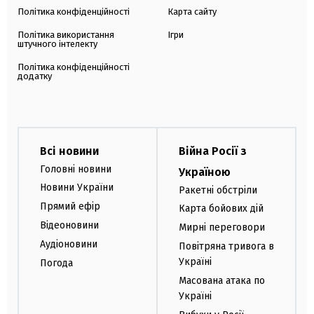
Політика конфіденційності
Карта сайту
Політика використання
Ігри
штучного інтелекту
Політика конфіденційності
додатку
Всі новини
Війна Росії з
Головні новини
Україною
Новини України
Ракетні обстріли
Прямий ефір
Карта бойових дій
Відеоновини
Мирні переговори
Аудіоновини
Повітряна тривога в
Україні
Погода
Масована атака по
Україні