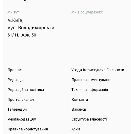
Ми тут:
Ми в соцмережах:
м.Київ
,
вул. Володимирська
офіс
61/11,
50
Про нас
Угода Користувача Спільноти
Редакція
Правила коментування
Редакційна політика
Технічна інформація
Про телеканал
Контакти
Телеведучі
Вакансії
Рекламодавцям
Структура власності
Правила користування
Архів