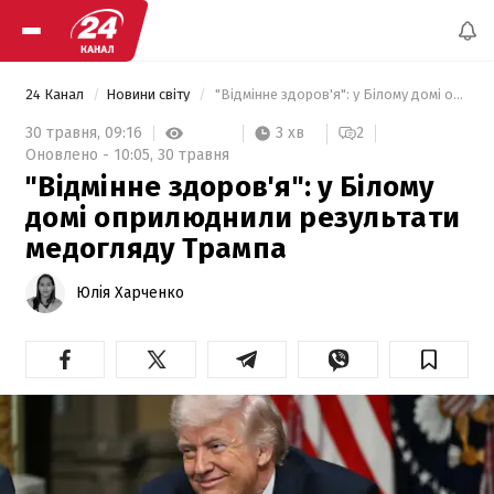
24 Канал
Новини світу
 "Відмінне здоров'я": у Білому домі оприлюднили результати медогляду Трампа 
3 хв
30 травня,
09:16
2
Оновлено -
10:05,
30 травня
"Відмінне здоров'я": у Білому
домі оприлюднили результати
медогляду Трампа
Юлія Харченко