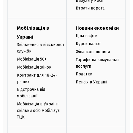
Вибухи у Росії
Втрати ворога
Мобілізація в
Новини економіки
Ціна нафти
Україні
Курси валют
Звільнення з військової
служби
Фінансові новини
Мобілізація 50+
Тарифи на комунальні
послуги
Мобілізація жінок
Податки
Контракт для 18-24-
річних
Пенсія в Україні
Відстрочка від
мобілізації
Мобілізація в Україні:
скільки осіб мобілізує
ТЦК