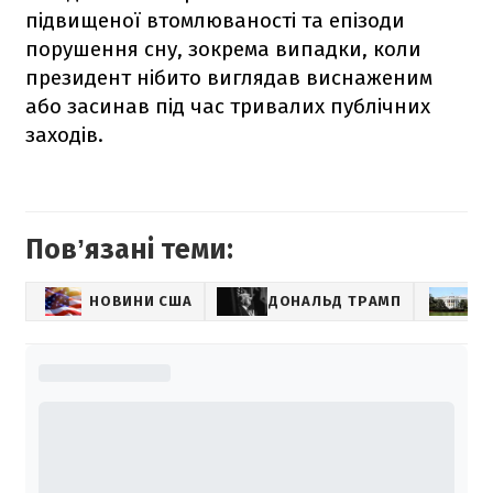
підвищеної втомлюваності та епізоди
порушення сну, зокрема випадки, коли
президент нібито виглядав виснаженим
або засинав під час тривалих публічних
заходів.
Повʼязані теми:
НОВИНИ США
ДОНАЛЬД ТРАМП
Б