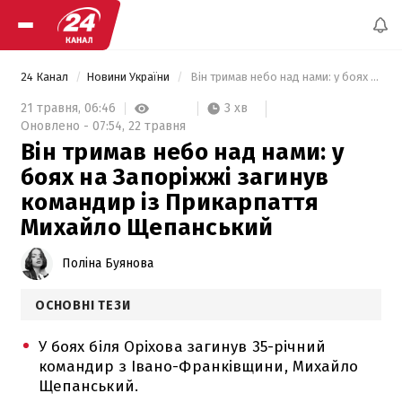
24 Канал
Новини України
 Він тримав небо над нами: у боях на Запоріжжі загинув командир із Прикарпаття Михайло Щепанський 
3 хв
21 травня,
06:46
Оновлено -
07:54,
22 травня
Він тримав небо над нами: у
боях на Запоріжжі загинув
командир із Прикарпаття
Михайло Щепанський
Поліна Буянова
ОСНОВНІ ТЕЗИ
У боях біля Оріхова загинув 35-річний
командир з Івано-Франківщини, Михайло
Щепанський.