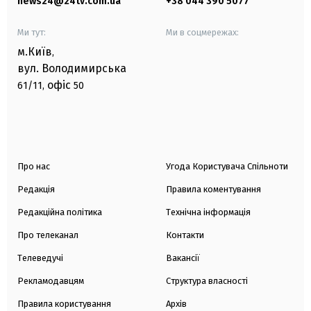
news24@24tv.com.ua
+38 044 390 5077
Ми тут:
Ми в соцмережах:
м.Київ
,
вул. Володимирська
офіс
61/11,
50
Про нас
Угода Користувача Спільноти
Редакція
Правила коментування
Редакційна політика
Технічна інформація
Про телеканал
Контакти
Телеведучі
Вакансії
Рекламодавцям
Структура власності
Правила користування
Архів