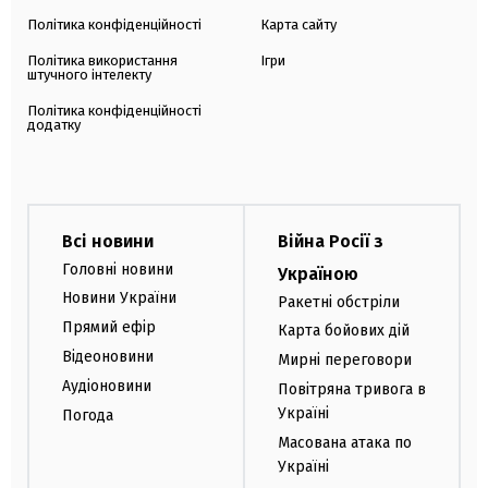
Політика конфіденційності
Карта сайту
Політика використання
Ігри
штучного інтелекту
Політика конфіденційності
додатку
Всі новини
Війна Росії з
Головні новини
Україною
Новини України
Ракетні обстріли
Прямий ефір
Карта бойових дій
Відеоновини
Мирні переговори
Аудіоновини
Повітряна тривога в
Україні
Погода
Масована атака по
Україні