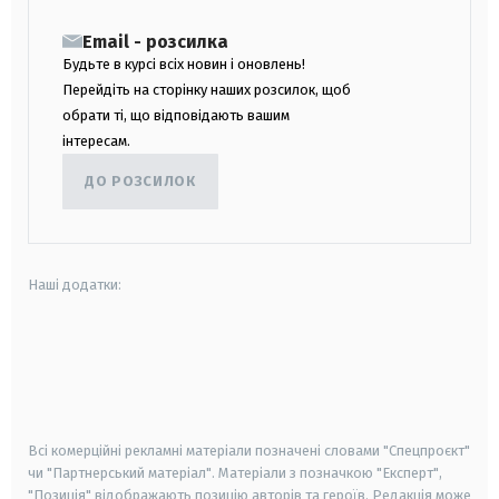
Email - розсилка
Будьте в курсі всіх новин і оновлень!
Перейдіть на сторінку наших розсилок, щоб
обрати ті, що відповідають вашим
інтересам.
ДО РОЗСИЛОК
Наші додатки:
android
apple
smart tv
samsung smart tv
Всі комерційні рекламні матеріали позначені словами "Спецпроєкт"
чи "Партнерський матеріал". Матеріали з позначкою "Експерт",
"Позиція" відображають позицію авторів та героїв. Редакція може