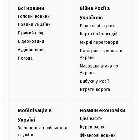
Всі новини
Війна Росії з
Головні новини
Україною
Новини України
Ракетні обстріли
Прямий ефір
Карта бойових дій
Відеоновини
Мирні переговори
Аудіоновини
Повітряна тривога в
Україні
Погода
Масована атака по
Україні
Вибухи у Росії
Втрати ворога
Мобілізація в
Новини економіки
Ціна нафти
Україні
Курси валют
Звільнення з військової
служби
Фінансові новини