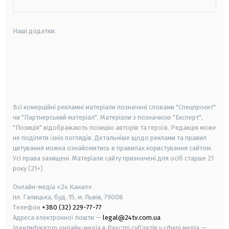
Наші додатки:
android
apple
smart tv
samsung smart tv
Всі комерційні рекламні матеріали позначені словами "Спецпроєкт"
чи "Партнерський матеріал". Матеріали з позначкою "Експерт",
"Позиція" відображають позицію авторів та героїв. Редакція може
не поділяти їхніх поглядів. Детальніше щодо реклами та правил
цитування можна ознайомитись в правилах користування сайтом.
Усі права захищені.
Матеріали сайту призначені для осіб старше
21
року (21+)
Онлайн-медіа «24 Канал»
пл. Галицька, буд. 15, м. Львів, 79008
Телефон
+380 (32) 229-77-77
Адреса електронної пошти —
legal@24tv.com.ua
Ідентифікатор онлайн-медіа в Реєстрі суб'єктів у сфері медіа —