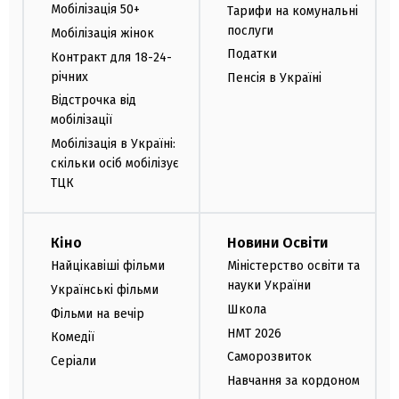
Мобілізація 50+
Тарифи на комунальні
послуги
Мобілізація жінок
Податки
Контракт для 18-24-
річних
Пенсія в Україні
Відстрочка від
мобілізації
Мобілізація в Україні:
скільки осіб мобілізує
ТЦК
Кіно
Новини Освіти
Найцікавіші фільми
Міністерство освіти та
науки України
Українські фільми
Школа
Фільми на вечір
НМТ 2026
Комедії
Саморозвиток
Серіали
Навчання за кордоном