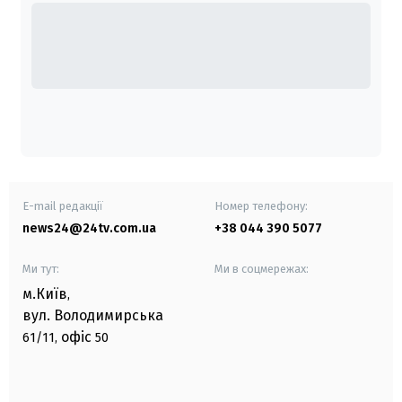
E-mail редакції
Номер телефону:
news24@24tv.com.ua
+38 044 390 5077
Ми тут:
Ми в соцмережах:
м.Київ
,
вул. Володимирська
офіс
61/11,
50