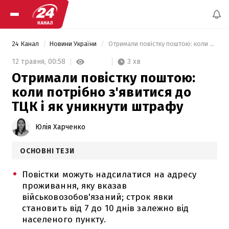
24 Канал
Новини України
 Отримали повістку поштою: коли потрібно з'явитися до ТЦК і як уникнути штрафу 
3 хв
12 травня,
00:58
Отримали повістку поштою:
коли потрібно з'явитися до
ТЦК і як уникнути штрафу
Юлія Харченко
ОСНОВНІ ТЕЗИ
Повістки можуть надсилатися на адресу
проживання, яку вказав
військовозобов'язаний; строк явки
становить від 7 до 10 днів залежно від
населеного пункту.