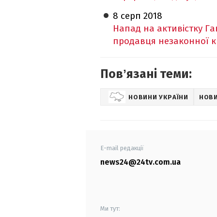
8 серп
2018
Напад на активістку Га
продавця незаконної 
Повʼязані теми:
НОВИНИ УКРАЇНИ
НОВИ
E-mail редакції
news24@24tv.com.ua
Ми тут: