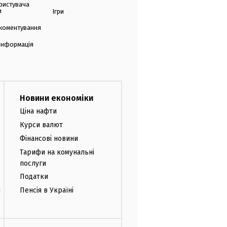
ристувача
и
Ігри
коментування
 інформація
Новини економіки
Ціна нафти
Курси валют
Фінансові новини
Тарифи на комунальні
послуги
Податки
и
Пенсія в Україні