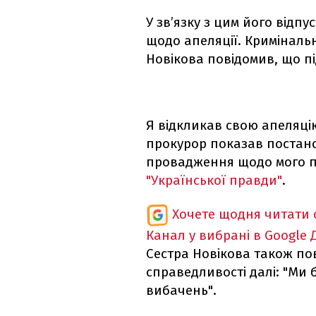
У зв’язку з цим його відпу
щодо апеляції. Криміналь
Новікова повідомив, що п
Я відкликав свою апеляцію
прокурор показав постано
провадження щодо мого пі
"Української правди"
.
Хочете щодня читати 
Канал у вибрані в Google
Сестра Новікова також п
справедливості далі: "Ми 
вибачень".