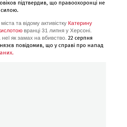
Новіков підтвердив, що правоохоронці не
 силою.
іста та відому активістку
Катерину
кислотою
вранці 31 липня у Херсоні.
22 серпня
 неї як замах на вбивство.
Князєв повідомив, що у справі про напад
аних.