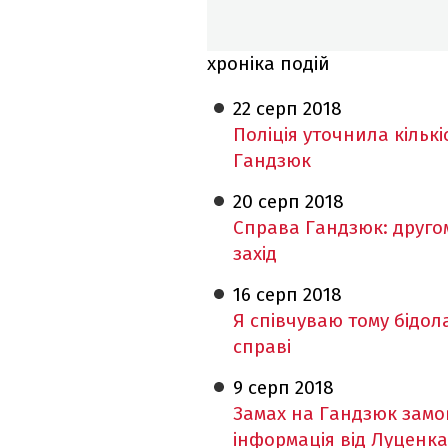
хроніка подій
22 серп
2018
Поліція уточнила кількі
Гандзюк
20 серп
2018
Справа Гандзюк: друго
захід
16 серп
2018
Я співчуваю тому бідола
справі
9 серп
2018
Замах на Гандзюк замо
інформація від Луценк