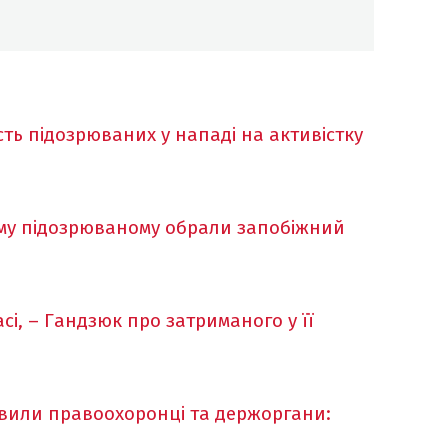
сть підозрюваних у нападі на активістку
му підозрюваному обрали запобіжний
сі, – Гандзюк про затриманого у її
вили правоохоронці та держоргани:
а