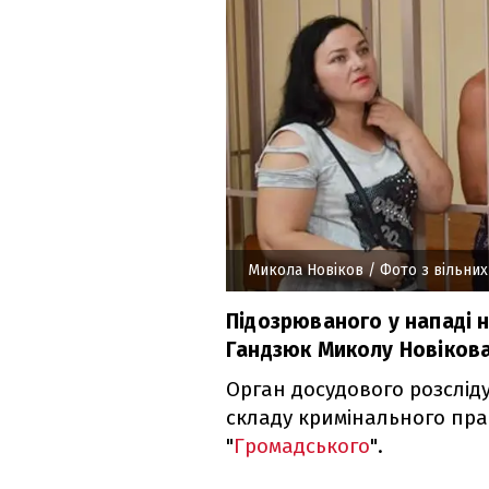
Микола Новіков
/ Фото з вільни
Підозрюваного у нападі н
Гандзюк Миколу Новікова 
Орган досудового розсліду
складу кримінального пр
"
Громадського
".