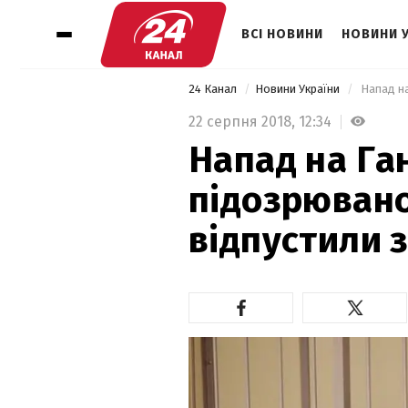
ВСІ НОВИНИ
НОВИНИ 
24 Канал
Новини України
 Напад н
22 серпня 2018,
12:34
Напад на Га
підозрювано
відпустили з