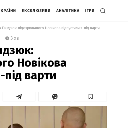
УКРАЇНИ
ЕКСКЛЮЗИВИ
АНАЛІТИКА
ІГРИ
а Гандзюк: підозрюваного Новікова відпустили з-під варти 
3 хв
ндзюк:
го Новікова
-під варти