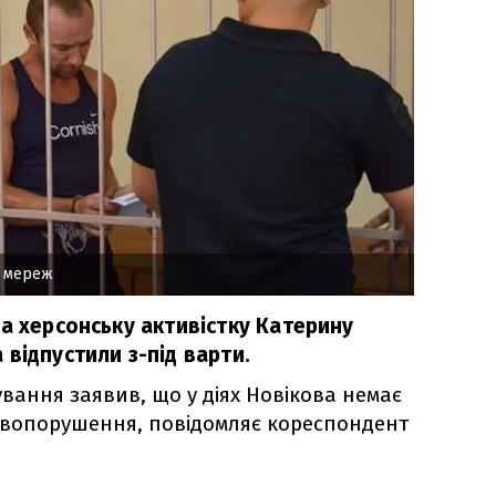
х мереж
а херсонську активістку Катерину
відпустили з-під варти.
вання заявив, що у діях Новікова немає
авопорушення, повідомляє кореспондент