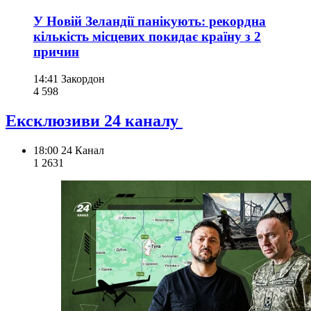
У Новій Зеландії панікують: рекордна
кількість місцевих покидає країну з 2
причин
14:41
Закордон
4 598
Ексклюзиви 24 каналу
18:00
24 Канал
1 263
1