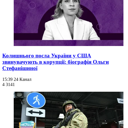
Колишнього посла України у США
звинувачують в корупції: біографія Ольги
Стефанішиної
15:39
24 Канал
4 314
1