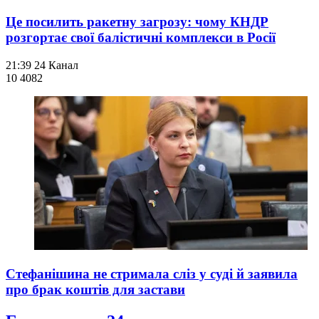
Це посилить ракетну загрозу: чому КНДР
розгортає свої балістичні комплекси в Росії
21:39
24 Канал
10 408
2
Стефанішина не стримала сліз у суді й заявила
про брак коштів для застави