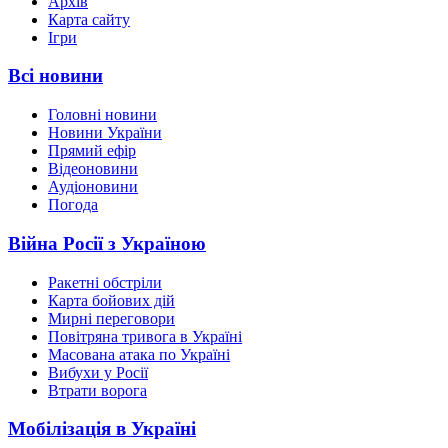
Архів
Карта сайту
Ігри
Всі новини
Головні новини
Новини України
Прямий ефір
Відеоновини
Аудіоновини
Погода
Війна Росії з Україною
Ракетні обстріли
Карта бойових дій
Мирні переговори
Повітряна тривога в Україні
Масована атака по Україні
Вибухи у Росії
Втрати ворога
Мобілізація в Україні