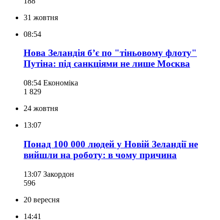
188
31 жовтня
08:54
Нова Зеландія б’є по "тіньовому флоту"
Путіна: під санкціями не лише Москва
08:54
Економіка
1 829
24 жовтня
13:07
Понад 100 000 людей у Новій Зеландії не
вийшли на роботу: в чому причина
13:07
Закордон
596
20 вересня
14:41