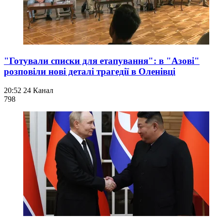
"Готували списки для етапування": в "Азові"
розповіли нові деталі трагедії в Оленівці
20:52
24 Канал
798