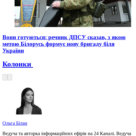
Вони готуються: речник ДПСУ сказав, з якою
метою Білорусь формує нову бригаду біля
України
Колонки
Ольга Білан
Ведуча та авторка інформаційних ефірів на 24 Каналі. Ведуча