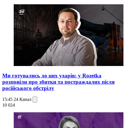
Ми готувались до цих ударів: у Rozetka
розповіли про збитки та постраждалих після
російського обстрілу
15:45
24 Канал
10 024