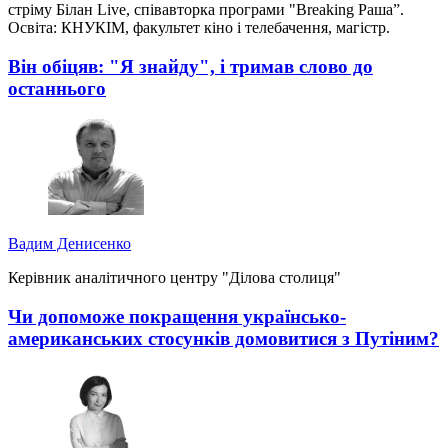
стріму Білан Live, співавторка програми "Breaking Раша”.
Освіта: КНУКІМ, факультет кіно і телебачення, магістр.
Він обіцяв: "Я знайду", і тримав слово до
останнього
Вадим Денисенко
Керівник аналітичного центру "Ділова столиця"
Чи допоможе покращення українсько-
американських стосунків домовитися з Путіним?