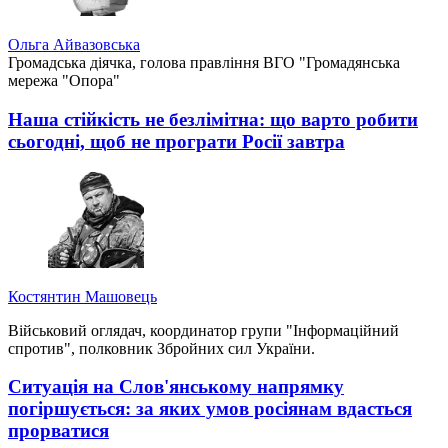
Ольга Айвазовська
Громадська діячка, голова правління ВГО "Громадянська
мережа "Опора"
Наша стійкість не безлімітна: що варто робити
сьогодні, щоб не програти Росії завтра
Костянтин Машовець
Військовий оглядач, координатор групи "Інформаційний
спротив", полковник Збройних сил України.
Ситуація на Слов'янському напрямку
погіршується: за яких умов росіянам вдасться
прорватися