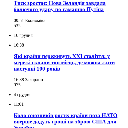
Тиск зростає: Нова Зеландія завдала
болючого удару по гаманцю Путіна
09:51
Економіка
535
16 грудня
16:38
Які країни переживуть XXI століття: у
мережі склали топ місць, де можна жити
наступні 100 років
16:38
Закордон
975
4 грудня
11:01
Коло союзників росте: країни поза НАТО
вперше дадуть гроші на зброю США для
України