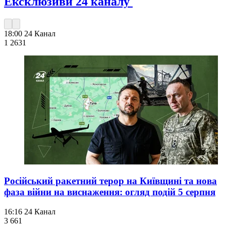
Ексклюзиви 24 каналу
18:00
24 Канал
1 263
1
Російський ракетний терор на Київщині та нова
фаза війни на виснаження: огляд подій 5 серпня
16:16
24 Канал
3 661