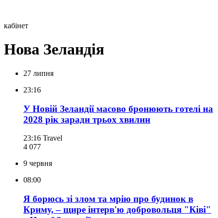
кабінет
Нова Зеландія
27 липня
23:16
У Новій Зеландії масово бронюють готелі на
2028 рік заради трьох хвилин
23:16
Travel
4 077
9 червня
08:00
Я борюсь зі злом та мрію про будинок в
Криму, – щире інтерв'ю добровольця "Ківі"