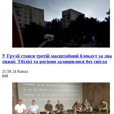
У Грузії стався третій масштабний блекаут за два
тижні: Тбілісі та регіони залишилися без світла
21:58
24 Канал
808