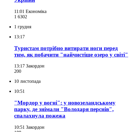
11:01
Економіка
1 630
2
1 грудня
13:17
Туристам потрібно витирати ноги перед
тим, як побачити "найчистіше озеро у світі"
13:17
Закордон
200
10 листопада
10:51
"Мордор у вогні": у новозеландському
парку, де знімали "Володаря перснів",
спалахнула пожежа
10:51
Закордон