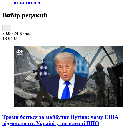
останнього
Вибір редакції
20:00
24 Канал
18 640
7
Трамп боїться за майбутнє Путіна: чому США
відмовляють Україні у посиленні ППО