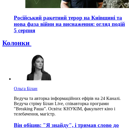
Російський ракетний терор на Київщині та
нова фаза війни на виснаження: огляд подій
5 серпня
Колонки
Ольга Білан
Ведуча та авторка інформаційних ефірів на 24 Каналі.
Ведуча стріму Білан Live, співавторка програми
"Breaking Раша”. Освіта: КНУКІМ, факультет кіно і
телебачення, магістр.
Він обіцяв: "Я знайду", і тримав слово до