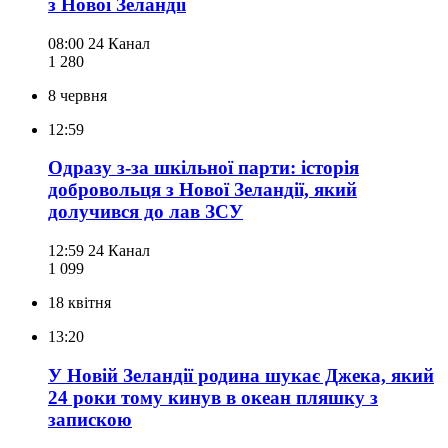
з Нової Зеландії
08:00
24 Канал
1 280
8 червня
12:59
Одразу з-за шкільної парти: історія
добровольця з Нової Зеландії, який
долучився до лав ЗСУ
12:59
24 Канал
1 099
18 квітня
13:20
У Новій Зеландії родина шукає Джека, який
24 роки тому кинув в океан пляшку з
запискою