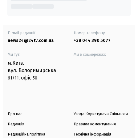
E-mail редакції
Номер телефону:
news24@24tv.com.ua
+38 044 390 5077
Ми тут:
Ми в соцмережах:
м.Київ
,
вул. Володимирська
офіс
61/11,
50
Про нас
Угода Користувача Спільноти
Редакція
Правила коментування
Редакційна політика
Технічна інформація