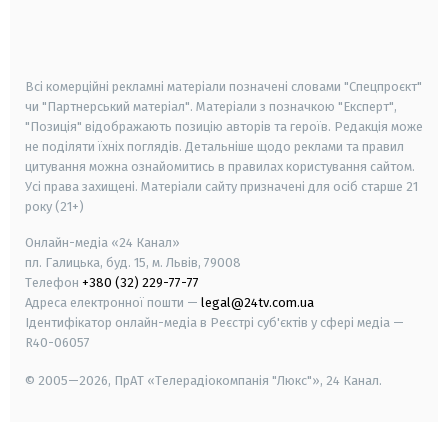
android
apple
smart tv
samsung smart tv
Всі комерційні рекламні матеріали позначені словами "Спецпроєкт"
чи "Партнерський матеріал". Матеріали з позначкою "Експерт",
"Позиція" відображають позицію авторів та героїв. Редакція може
не поділяти їхніх поглядів. Детальніше щодо реклами та правил
цитування можна ознайомитись в правилах користування сайтом.
Усі права захищені.
Матеріали сайту призначені для осіб старше
21
року (21+)
Онлайн-медіа «24 Канал»
пл. Галицька, буд. 15, м. Львів, 79008
Телефон
+380 (32) 229-77-77
Адреса електронної пошти —
legal@24tv.com.ua
Ідентифікатор онлайн-медіа в Реєстрі суб'єктів у сфері медіа —
R40-06057
© 2005—2026,
ПрАТ «Телерадіокомпанія "Люкс"», 24 Канал.