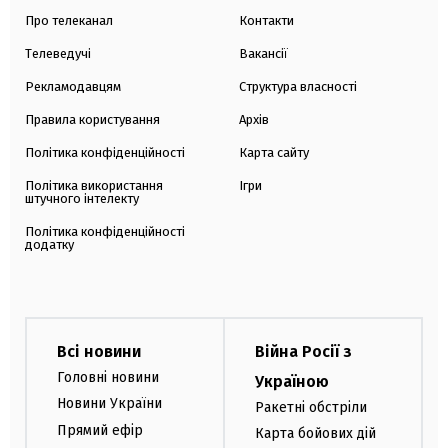
Про телеканал
Контакти
Телеведучі
Вакансії
Рекламодавцям
Структура власності
Правила користування
Архів
Політика конфіденційності
Карта сайту
Політика використання
Ігри
штучного інтелекту
Політика конфіденційності
додатку
Всі новини
Війна Росії з
Головні новини
Україною
Новини України
Ракетні обстріли
Прямий ефір
Карта бойових дій