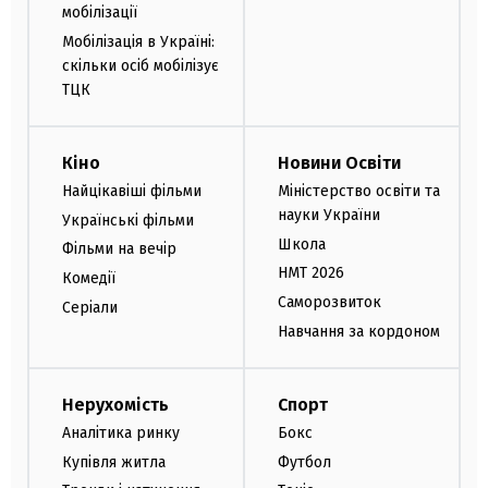
мобілізації
Мобілізація в Україні:
скільки осіб мобілізує
ТЦК
Кіно
Новини Освіти
Найцікавіші фільми
Міністерство освіти та
науки України
Українські фільми
Школа
Фільми на вечір
НМТ 2026
Комедії
Саморозвиток
Серіали
Навчання за кордоном
Нерухомість
Спорт
Аналітика ринку
Бокс
Купівля житла
Футбол