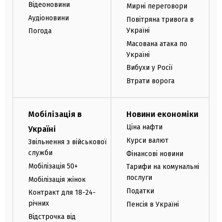
Відеоновини
Мирні переговори
Аудіоновини
Повітряна тривога в
Україні
Погода
Масована атака по
Україні
Вибухи у Росії
Втрати ворога
Мобілізація в
Новини економіки
Ціна нафти
Україні
Курси валют
Звільнення з військової
служби
Фінансові новини
Мобілізація 50+
Тарифи на комунальні
послуги
Мобілізація жінок
Податки
Контракт для 18-24-
річних
Пенсія в Україні
Відстрочка від