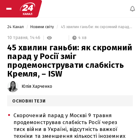
24 Канал
Новини світу
 45 хвилин ганьби: як скромний парад у Росії зміг продемонструвати слабкість Кремля, – ISW 
4 хв
10 травня,
14:46
45 хвилин ганьби: як скромний
парад у Росії зміг
продемонструвати слабкість
Кремля, – ISW
Юлія Харченко
ОСНОВНІ ТЕЗИ
Скорочений парад у Москві 9 травня
продемонстрував слабкість Росії через
тиск війни в Україні, відсутність важкої
техніки та зменшення кількості іноземних