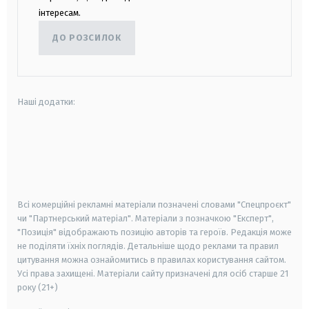
інтересам.
ДО РОЗСИЛОК
Наші додатки:
android
apple
smart tv
samsung smart tv
Всі комерційні рекламні матеріали позначені словами "Спецпроєкт"
чи "Партнерський матеріал". Матеріали з позначкою "Експерт",
"Позиція" відображають позицію авторів та героїв. Редакція може
не поділяти їхніх поглядів. Детальніше щодо реклами та правил
цитування можна ознайомитись в правилах користування сайтом.
Усі права захищені.
Матеріали сайту призначені для осіб старше
21
року (21+)