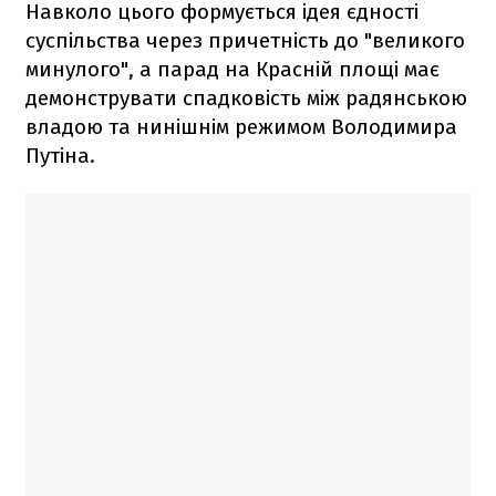
Навколо цього формується ідея єдності
суспільства через причетність до "великого
минулого", а парад на Красній площі має
демонструвати спадковість між радянською
владою та нинішнім режимом Володимира
Путіна.