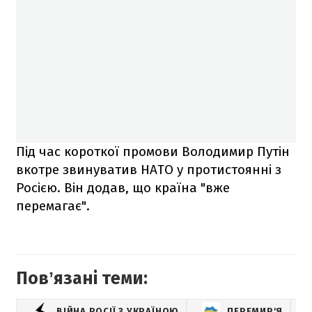
Під час короткої промови Володимир Путін
вкотре звинуватив НАТО у протистоянні з
Росією. Він додав, що країна "вже
перемагає".
Повʼязані теми:
ВІЙНА РОСІЇ З УКРАЇНОЮ
ПЕРЕМИР'Я