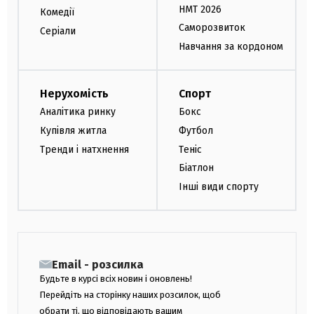
НМТ 2026
Комедії
Саморозвиток
Серіали
Навчання за кордоном
Нерухомість
Спорт
Аналітика ринку
Бокс
Купівля житла
Футбол
Тренди і натхнення
Теніс
Біатлон
Інші види спорту
Email - розсилка
Будьте в курсі всіх новин і оновлень!
Перейдіть на сторінку наших розсилок, щоб
обрати ті, що відповідають вашим