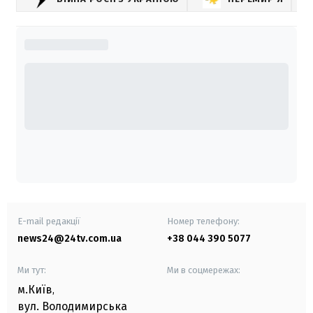
E-mail редакції
Номер телефону:
news24@24tv.com.ua
+38 044 390 5077
Ми тут:
Ми в соцмережах:
м.Київ
,
вул. Володимирська