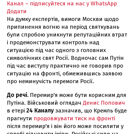
Канал – підписуйтеся на нас у WhatsApp
Додати
На думку експертів, вимоги Москви щодо
припинення вогню на період святкувань
були спробою уникнути репутаційних втрат
і продемонструвати контроль над
ситуацією під час одного з головних
символічних свят Росії. Водночас сам Путін
під час виступу практично не говорив про
ситуацію на фронті, обмежившись заявою
про неминучість перемоги Росії.
До речі.
Перемир'я може бути корисним для
Путіна. Військовий оглядач
Денис Попович
в етері
24 Каналу
зазначив, що Кремль буде
прагнути
продовжувати тиск на фронті
після перемир'я і він його може посилити у
спробі відновити імідж. Російські сили на