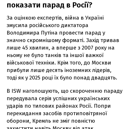
показати парад в Росії?
За оцінкою експертів, війна в Україні
змусила російського диктатора
Володимира Путіна провести парад у
значно скромнішому форматі. Захід тривав
лише 45 хвилин, а вперше з 2007 року на
ньому не було танків та іншої важкої
військової техніки. Крім того, до Москви
прибули лише десять іноземних лідерів,
тоді як у 2025 році їх було понад двадцять.
В ISW наголошують, що скороченню параду
передувала серія успішних українських
ударів по тилових районах Росії. Попри
перекидання засобів протиповітряної
оборони, Кремль не зміг повністю
захистити навіть Москву від атак