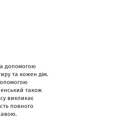
за допомогою
иру та кожен дім.
 допомогою
ленський також
ису викликає
асть повного
жавою.