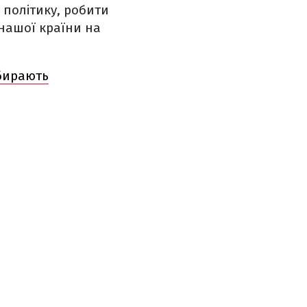
 політику, робити
 нашої країни на
абирають