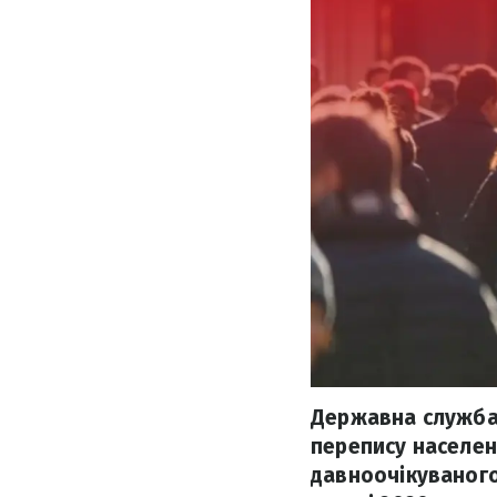
Державна служба 
перепису населен
давноочікуваного