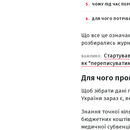
5
ЧОМУ ПІД ЧАС ПЕР
6
ДЛЯ ЧОГО ПОТРІБ
Що все це означає
розбирались журна
Стартував
ВАЖЛИВО:
як "переписуватим
Для чого про
Щоб зібрати дані п
України зараз є, я
Знання точної кіл
бюджетних коштів 
медичної субвенці