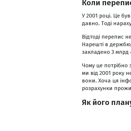
Коли перепис
У 2001 році. Це б
давно. Тоді нараху
Відтоді перепис н
Нарешті в держбю
закладено 3 млрд 4
Чому це потрібно з
ми від 2001 року н
вони. Хоча ця інф
розрахунки прожит
Як його план