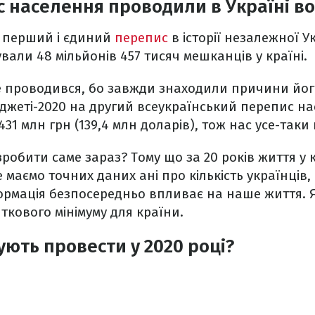
 населення проводили в Україні в
ув перший і єдиний
перепис
в історії незалежної У
вали 48 мільйонів 457 тисяч мешканців у країні.
е проводився, бо завжди знаходили причини йог
джеті-2020 на другий всеукраїнський перепис н
31 млн грн (139,4 млн доларів), тож нас усе-таки
робити саме зараз? Тому що за 20 років життя у к
е маємо точних даних ані про кількість українців, 
ормація безпосередньо впливає на наше життя. Я
кового мінімуму для країни.
ують провести у 2020 році?