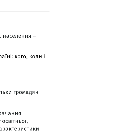
с населення –
їні: кого, коли і
кільки громадян
трачання
освітньої,
 характеристики