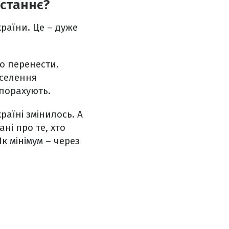
останнє?
країни. Це – дуже
о перенести.
аселення
 порахують.
раїні змінилось. А
ані про те, хто
к мінімум – через