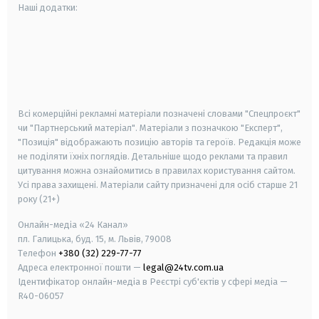
Наші додатки:
android
apple
smart tv
samsung smart tv
Всі комерційні рекламні матеріали позначені словами "Спецпроєкт"
чи "Партнерський матеріал". Матеріали з позначкою "Експерт",
"Позиція" відображають позицію авторів та героїв. Редакція може
не поділяти їхніх поглядів. Детальніше щодо реклами та правил
цитування можна ознайомитись в правилах користування сайтом.
Усі права захищені.
Матеріали сайту призначені для осіб старше
21
року (21+)
Онлайн-медіа «24 Канал»
пл. Галицька, буд. 15, м. Львів, 79008
Телефон
+380 (32) 229-77-77
Адреса електронної пошти —
legal@24tv.com.ua
Ідентифікатор онлайн-медіа в Реєстрі суб'єктів у сфері медіа —
R40-06057