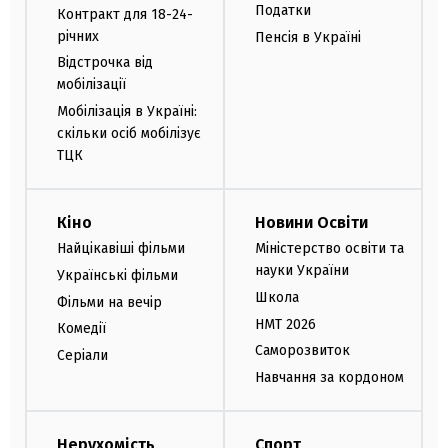
Податки
Контракт для 18-24-
річних
Пенсія в Україні
Відстрочка від
мобілізації
Мобілізація в Україні:
скільки осіб мобілізує
ТЦК
Кіно
Новини Освіти
Найцікавіші фільми
Міністерство освіти та
науки України
Українські фільми
Школа
Фільми на вечір
НМТ 2026
Комедії
Саморозвиток
Серіали
Навчання за кордоном
Нерухомість
Спорт