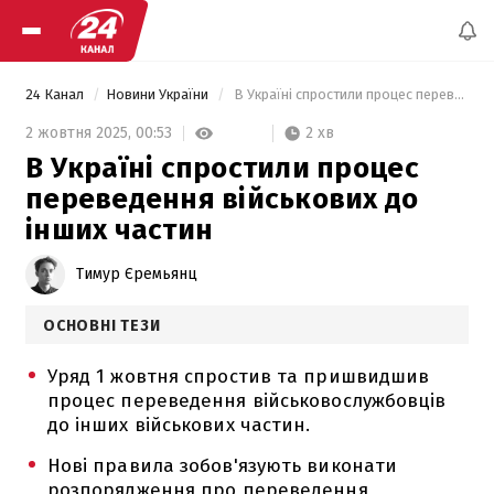
24 Канал
Новини України
 В Україні спростили процес переведення військових до інших частин 
2 хв
2 жовтня 2025,
00:53
В Україні спростили процес
переведення військових до
інших частин
Тимур Єремьянц
ОСНОВНІ ТЕЗИ
Уряд 1 жовтня спростив та пришвидшив
процес переведення військовослужбовців
до інших військових частин.
Нові правила зобов'язують виконати
розпорядження про переведення