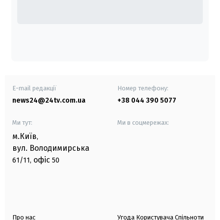
E-mail редакції
Номер телефону:
news24@24tv.com.ua
+38 044 390 5077
Ми тут:
Ми в соцмережах:
м.Київ
,
вул. Володимирська
офіс
61/11,
50
Про нас
Угода Користувача Спільноти