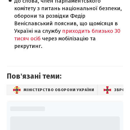
До слова, член парламентського
комітету з питань національної безпеки,
оборони та розвідки Федір
Веніславський пояснив, що щомісяця в
Україні на службу
приходить близько 30
тисяч осіб
через мобілізацію та
рекрутинг.
Повʼязані теми:
МІНІСТЕРСТВО ОБОРОНИ УКРАЇНИ
ЗБРОЙН