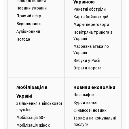
Головні новини
Україною
Новини України
Ракетні обстріли
Прямий ефір
Карта бойових дій
Відеоновини
Мирні переговори
Аудіоновини
Повітряна тривога в
Україні
Погода
Масована атака по
Україні
Вибухи у Росії
Втрати ворога
Мобілізація в
Новини економіки
Ціна нафти
Україні
Курси валют
Звільнення з військової
служби
Фінансові новини
Мобілізація 50+
Тарифи на комунальні
послуги
Мобілізація жінок