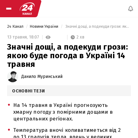
24 Канал
Новини України
 Значні дощі, а подекуди грози: якою буде погода в Україні 14 травня 
2 хв
13 травня,
18:07
Значні дощі, а подекуди грози:
якою буде погода в Україні 14
травня
Данило Муринський
ОСНОВНІ ТЕЗИ
На 14 травня в Україні прогнозують
хмарну погоду з помірними дощами в
центральних регіонах.
Температура вночі коливатиметься від 2
до 13 градусів тепла, вдень у великих