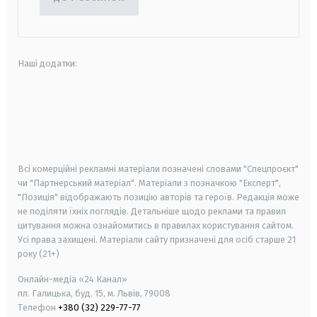
Наші додатки:
android
apple
smart tv
samsung smart tv
Всі комерційні рекламні матеріали позначені словами "Спецпроєкт"
чи "Партнерський матеріал". Матеріали з позначкою "Експерт",
"Позиція" відображають позицію авторів та героїв. Редакція може
не поділяти їхніх поглядів. Детальніше щодо реклами та правил
цитування можна ознайомитись в правилах користування сайтом.
Усі права захищені.
Матеріали сайту призначені для осіб старше
21
року (21+)
Онлайн-медіа «24 Канал»
пл. Галицька, буд. 15, м. Львів, 79008
Телефон
+380 (32) 229-77-77