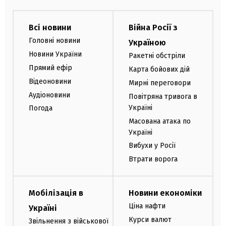
Всі новини
Війна Росії з
Головні новини
Україною
Новини України
Ракетні обстріли
Прямий ефір
Карта бойових дій
Відеоновини
Мирні переговори
Аудіоновини
Повітряна тривога в
Україні
Погода
Масована атака по
Україні
Вибухи у Росії
Втрати ворога
Мобілізація в
Новини економіки
Ціна нафти
Україні
Курси валют
Звільнення з військової