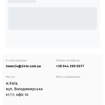
E-mail редакції
Номер телефону:
news24@24tv.com.ua
+38 044 390 5077
Ми тут:
Ми в соцмережах:
м.Київ
,
вул. Володимирська
офіс
61/11,
50