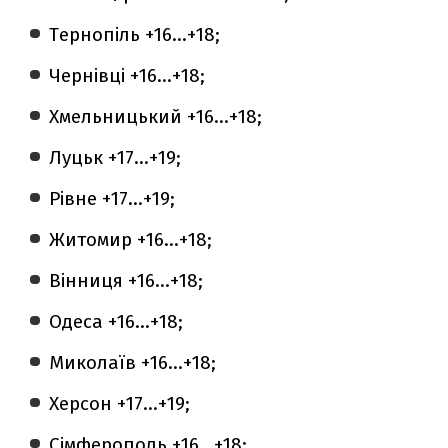
Тернопіль +16...+18;
Чернівці +16...+18;
Хмельницький +16...+18;
Луцьк +17...+19;
Рівне +17...+19;
Житомир +16...+18;
Вінниця +16...+18;
Одеса +16...+18;
Миколаїв +16...+18;
Херсон +17...+19;
Сімферополь +16...+18;