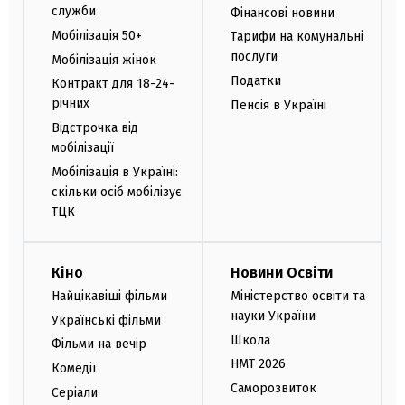
служби
Фінансові новини
Мобілізація 50+
Тарифи на комунальні
послуги
Мобілізація жінок
Податки
Контракт для 18-24-
річних
Пенсія в Україні
Відстрочка від
мобілізації
Мобілізація в Україні:
скільки осіб мобілізує
ТЦК
Кіно
Новини Освіти
Найцікавіші фільми
Міністерство освіти та
науки України
Українські фільми
Школа
Фільми на вечір
НМТ 2026
Комедії
Саморозвиток
Серіали