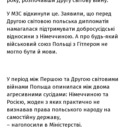
року, розпочавши Другу світову війну.
У МЗС відкинули це. Заявили, що перед
Другою світовою польська дипломатія
намагалася підтримувати добросусідські
відносини з Німеччиною. А про будь-який
військовий союз Польщі з Гітлером не
могло бути й мови.
У період між Першою та Другою світовими
війнами Польща опинилася між двома
агресивними сусідами: Німеччиною та
Росією, жоден з яких практично не
визнавав права польського народу на
самостійну державу,
– наголосили в Міністерстві.