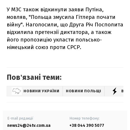
У МЗС також відкинули заяви Путіна,
мовляв, "Польща змусила Гітлера почати
війну". Наголосили, що Друга Річ Посполита
відхилила претензії диктатора, а також
його пропозицію укласти польсько-
німецький союз проти СРСР.
Повʼязані теми:
НОВИНИ УКРАЇНИ
НОВИНИ ПОЛЬЩІ
ВІЙ
E-mail редакції
Номер телефону:
news24@24tv.com.ua
+38 044 390 5077