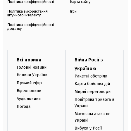
Політика конфіденційності
Карта сайту
Політика використання
Ігри
штучного інтелекту
Політика конфіденційності
додатку
Всі новини
Війна Росії з
Головні новини
Україною
Новини України
Ракетні обстріли
Прямий ефір
Карта бойових дій
Відеоновини
Мирні переговори
Аудіоновини
Повітряна тривога в
Україні
Погода
Масована атака по
Україні
Вибухи у Росії