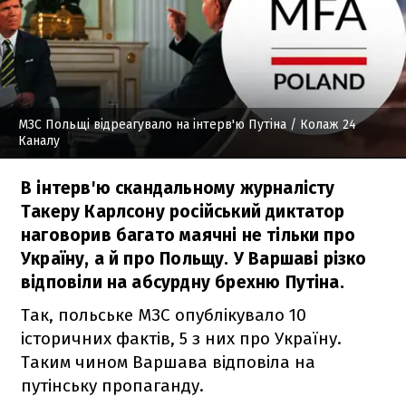
МЗС Польщі відреагувало на інтерв'ю Путіна
/ Колаж 24
Каналу
В інтерв'ю скандальному журналісту
Такеру Карлсону російський диктатор
наговорив багато маячні не тільки про
Україну, а й про Польщу. У Варшаві різко
відповіли на абсурдну брехню Путіна.
Так, польське МЗС опублікувало 10
історичних фактів, 5 з них про Україну.
Таким чином Варшава відповіла на
путінську пропаганду.