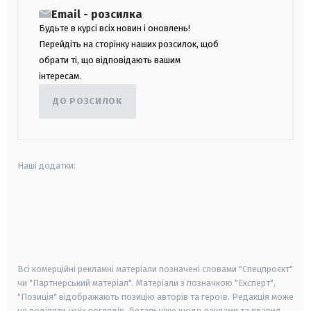
Email - розсилка
Будьте в курсі всіх новин і оновлень!
Перейдіть на сторінку наших розсилок, щоб
обрати ті, що відповідають вашим
інтересам.
ДО РОЗСИЛОК
Наші додатки:
android
apple
smart tv
samsung smart tv
Всі комерційні рекламні матеріали позначені словами "Спецпроєкт"
чи "Партнерський матеріал". Матеріали з позначкою "Експерт",
"Позиція" відображають позицію авторів та героїв. Редакція може
не поділяти їхніх поглядів. Детальніше щодо реклами та правил