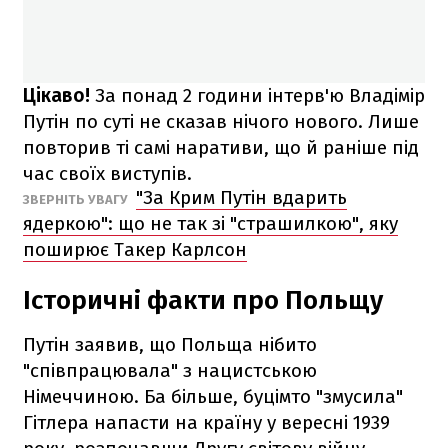
Цікаво!
За понад 2 години інтерв'ю Владімір
Путін по суті не сказав нічого нового. Лише
повторив ті самі наративи, що й раніше під
час своїх виступів.
"За Крим Путін вдарить
ЗВЕРНІТЬ УВАГУ
ядеркою": що не так зі "страшилкою", яку
поширює Такер Карлсон
Історичні факти про Польщу
Путін заявив, що Польща нібито
"співпрацювала" з нацистською
Німеччиною. Ба більше, буцімто "змусила"
Гітлера напасти на країну у вересні 1939