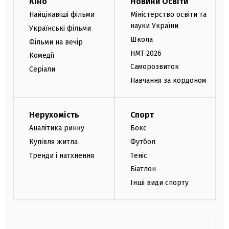
Кіно
Новини Освіти
Найцікавіші фільми
Міністерство освіти та
науки України
Українські фільми
Школа
Фільми на вечір
НМТ 2026
Комедії
Саморозвиток
Серіали
Навчання за кордоном
Нерухомість
Спорт
Аналітика ринку
Бокс
Купівля житла
Футбол
Тренди і натхнення
Теніс
Біатлон
Інші види спорту