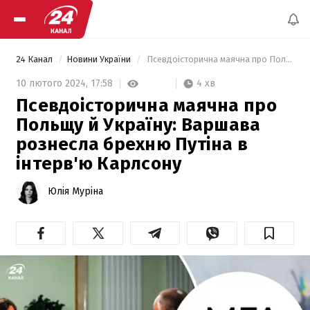
24 Канал
Новини України
 Псевдоісторична маячна про Польщу й Україну: Варшава рознесла брехню Путіна в інтерв'ю Карлсону 
4 хв
10 лютого 2024,
17:58
Псевдоісторична маячна про
Польщу й Україну: Варшава
рознесла брехню Путіна в
інтерв'ю Карлсону
Юлія Муріна