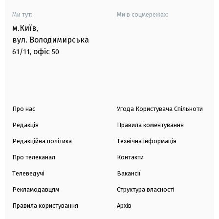
Ми тут:
Ми в соцмережах:
м.Київ
,
вул. Володимирська
офіс
61/11,
50
Про нас
Угода Користувача Спільноти
Редакція
Правила коментування
Редакційна політика
Технічна інформація
Про телеканал
Контакти
Телеведучі
Вакансії
Рекламодавцям
Структура власності
Правила користування
Архів