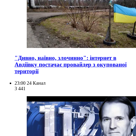
"Дивно, наївно, злочинно": інтернет в
Авдіївку постачає провайдер з окупованої
території
23:00
24 Канал
3 441