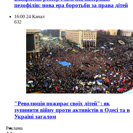
педофілів: нова ера боротьби за права дітей
16:00
24 Канал
632
"Революція пожирає своїх дітей": як
зупинити війну проти активістів в Одесі та в
Україні загалом
Реклама