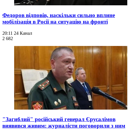
Федоров відповів, наскільки сильно вплине
мобілізація в Росії на ситуацію на фронті
20:11
24 Канал
2 682
"Загиблий" російський генерал Єрусалімов
виявився живим: журналісти поговорили з ним