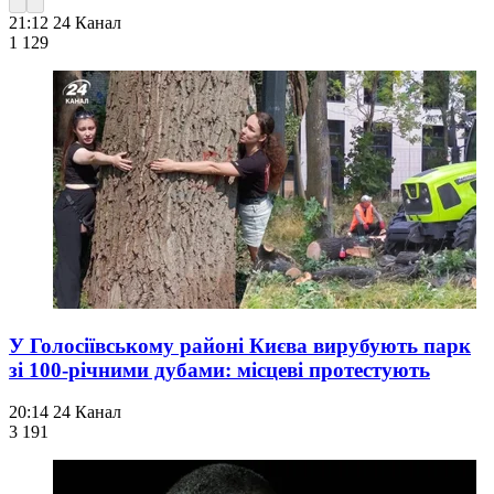
21:12
24 Канал
1 129
У Голосіївському районі Києва вирубують парк
зі 100-річними дубами: місцеві протестують
20:14
24 Канал
3 191