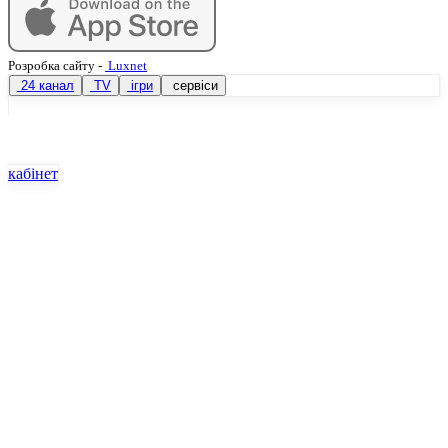
Розробка сайту
-
Luxnet
24 канал
TV
ігри
сервіси
кабінет