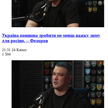
Україна повинна зробити не менш важку зиму
для росіян, – Федоров
21:31
24 Канал
1 504