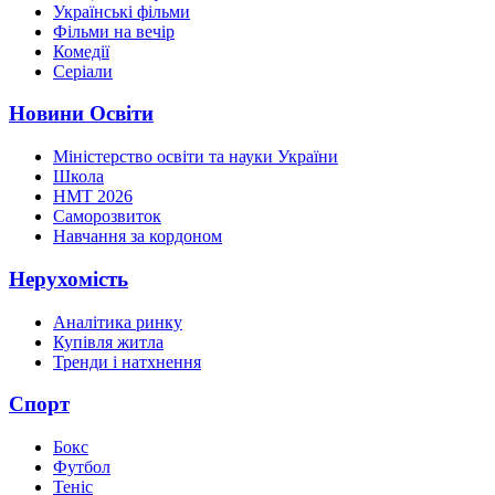
Українські фільми
Фільми на вечір
Комедії
Серіали
Новини Освіти
Міністерство освіти та науки України
Школа
НМТ 2026
Саморозвиток
Навчання за кордоном
Нерухомість
Аналітика ринку
Купівля житла
Тренди і натхнення
Спорт
Бокс
Футбол
Теніс