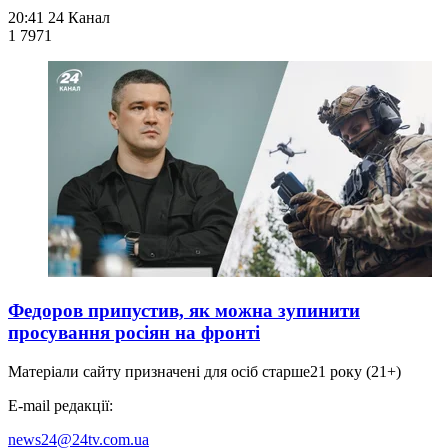
20:41
24 Канал
1 797
1
Федоров припустив, як можна зупинити
просування росіян на фронті
Матеріали сайту призначені для осіб старше
21 року (21+)
E-mail редакції:
news24@24tv.com.ua