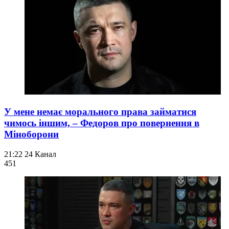
У мене немає морального права займатися
чимось іншим, – Федоров про повернення в
Міноборони
21:22
24 Канал
451