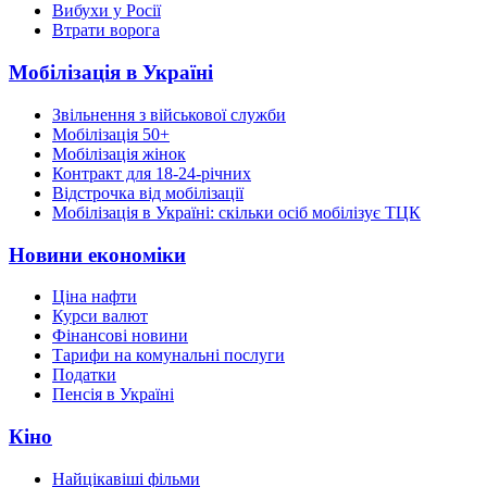
Вибухи у Росії
Втрати ворога
Мобілізація в Україні
Звільнення з військової служби
Мобілізація 50+
Мобілізація жінок
Контракт для 18-24-річних
Відстрочка від мобілізації
Мобілізація в Україні: скільки осіб мобілізує ТЦК
Новини економіки
Ціна нафти
Курси валют
Фінансові новини
Тарифи на комунальні послуги
Податки
Пенсія в Україні
Кіно
Найцікавіші фільми