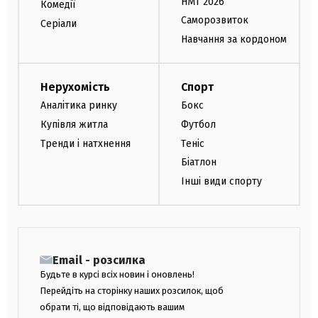
НМТ 2026
Комедії
Саморозвиток
Серіали
Навчання за кордоном
Нерухомість
Спорт
Аналітика ринку
Бокс
Купівля житла
Футбол
Тренди і натхнення
Теніс
Біатлон
Інші види спорту
Email - розсилка
Будьте в курсі всіх новин і оновлень!
Перейдіть на сторінку наших розсилок, щоб
обрати ті, що відповідають вашим