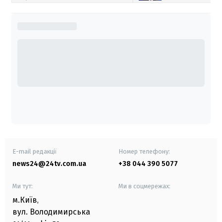
E-mail редакції
Номер телефону:
news24@24tv.com.ua
+38 044 390 5077
Ми тут:
Ми в соцмережах:
м.Київ
,
вул. Володимирська