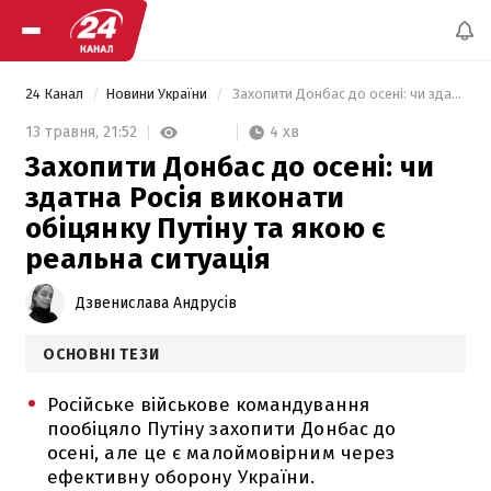
24 Канал
Новини України
 Захопити Донбас до осені: чи здатна Росія виконати обіцянку Путіну та якою є реальна ситуація 
4 хв
13 травня,
21:52
Захопити Донбас до осені: чи
здатна Росія виконати
обіцянку Путіну та якою є
реальна ситуація
Дзвенислава Андрусів
ОСНОВНІ ТЕЗИ
Російське військове командування
пообіцяло Путіну захопити Донбас до
осені, але це є малоймовірним через
ефективну оборону України.