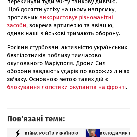
перекинули туди 90-ту танкову дивізію.
Щоб досягти успіху на цьому напрямку,
противник
використовує різноманітні
засоби
, зокрема артилерію та авіацію,
однак наші військові тримають оборону.
Росіяни стурбовані активністю українських
безпілотників поблизу тимчасово
окупованого Маріуполя. Дрони Сил
оборони завдають ударів по ворожих лініях
зв'язку. Основною метою таких дій є
блокування логістики окупантів на фронті
.
Повʼязані теми:
ВІЙНА РОСІЇ З УКРАЇНОЮ
ВОЛОДИМИР ПУТ