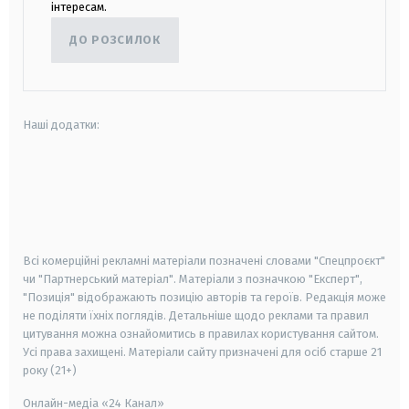
інтересам.
ДО РОЗСИЛОК
Наші додатки:
android
apple
smart tv
samsung smart tv
Всі комерційні рекламні матеріали позначені словами "Спецпроєкт"
чи "Партнерський матеріал". Матеріали з позначкою "Експерт",
"Позиція" відображають позицію авторів та героїв. Редакція може
не поділяти їхніх поглядів. Детальніше щодо реклами та правил
цитування можна ознайомитись в правилах користування сайтом.
Усі права захищені.
Матеріали сайту призначені для осіб старше
21
року (21+)
Онлайн-медіа «24 Канал»