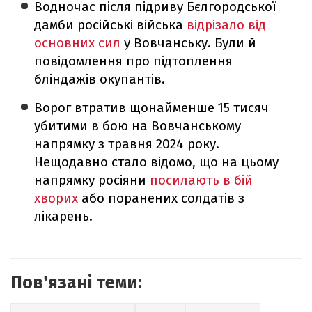
Водночас після підриву Бєлгородської
дамби російські війська
відрізало від
основних сил
у Вовчанську. Були й
повідомлення про підтоплення
бліндажів окупантів.
Ворог втратив щонайменше 15 тисяч
убитими в бою на Вовчанському
напрямку з травня 2024 року.
Нещодавно стало відомо, що на цьому
напрямку росіяни
посилають в бій
хворих
або поранених солдатів з
лікарень.
Повʼязані теми: