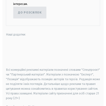
інтересам.
ДО РОЗСИЛОК
Наші додатки:
android
apple
smart tv
samsung smart tv
Всі комерційні рекламні матеріали позначені словами "Спецпроєкт"
чи "Партнерський матеріал". Матеріали з позначкою "Експерт",
"Позиція" відображають позицію авторів та героїв. Редакція може
не поділяти їхніх поглядів. Детальніше щодо реклами та правил
цитування можна ознайомитись в правилах користування сайтом.
Усі права захищені.
Матеріали сайту призначені для осіб старше
21
року (21+)