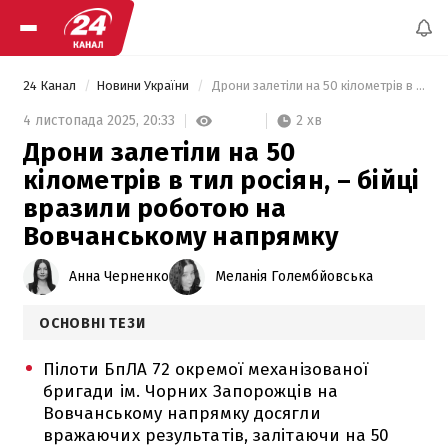
24 Канал
Новини України
 Дрони залетіли на 50 кілометрів в тил росіян, – бійці вразили роботою на Вовчанському напрямку 
2 хв
4 листопада 2025,
20:33
Дрони залетіли на 50
кілометрів в тил росіян, – бійці
вразили роботою на
Вовчанському напрямку
Анна Черненко
Меланія Голембйовська
ОСНОВНІ ТЕЗИ
Пілоти БпЛА 72 окремої механізованої
бригади ім. Чорних Запорожців на
Вовчанському напрямку досягли
вражаючих результатів, залітаючи на 50