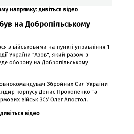
му напрямку: дивіться відео
був на Добропільському
вся з військовими на пункті управління 1
ії України "Азов", який разом із
еде оборону на Добропільському
ловнокомандувач Збройних Сил України
андир корпусу Денис Прокопенко та
мових військ ЗСУ Олег Апостол.
дивіться відео