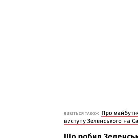
Про майбутнє
ДИВІТЬСЯ ТАКОЖ
виступу Зеленського на Са
Що робив Зеленськ