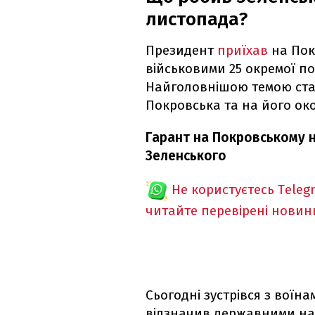
листопада?
Президент
приїхав
на Пок
військовими 25 окремої по
Найголовнішою темою ста
Покровська та на його ок
Гарант на Покровському 
Зеленського
Не користуєтесь Teleg
читайте перевірені новин
Сьогодні зустрівся з воїнам
відзначив державними на