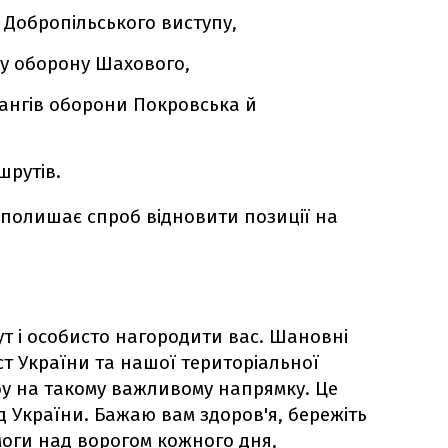
 Добропільського виступу,
у оборону Шахового,
лангів оборони Покровська й
шрутів.
 полишає спроб відновити позиції на
ут і особисто нагородити вас. Шановні
ст України та нашої територіальної
жбу на такому важливому напрямку. Це
д України. Бажаю вам здоров'я, бережіть
емоги над ворогом кожного дня,