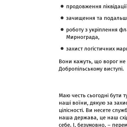
продовження ліквідації
зачищення та подальш
роботу з укріплення ф
Мирнограда,
захист логістичних мар
Вони кажуть, що ворог не
Добропільському виступі.
Маю честь сьогодні бути т
наші воїни, дякую за захи
цілісності. Ви несете слу
наша держава, це наш схі
себе. І, безумовно, – пер