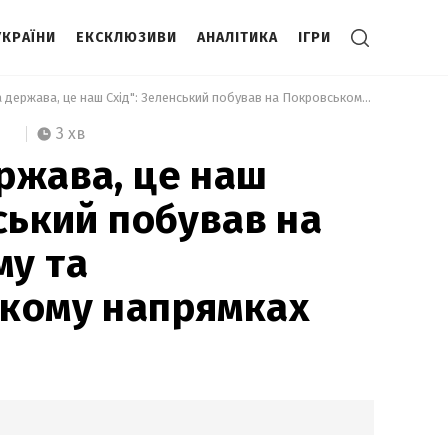
УКРАЇНИ
ЕКСКЛЮЗИВИ
АНАЛІТИКА
ІГРИ
 "Це наша держава, це наш Схід": Зеленський побував на Покровському та Добропільському напрямках 
3 хв
ржава, це наш
нський побував на
му та
ькому напрямках