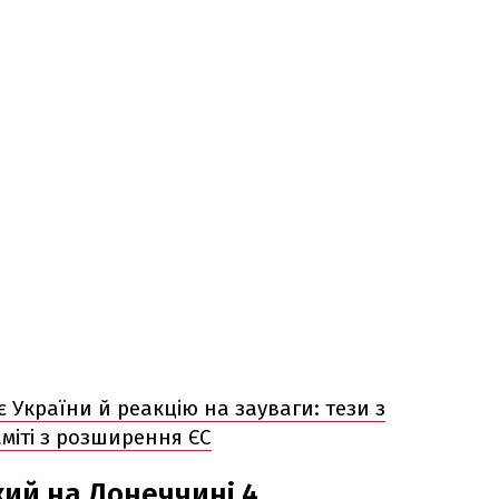
 України й реакцію на зауваги: тези з
міті з розширення ЄС
ий на Донеччині 4