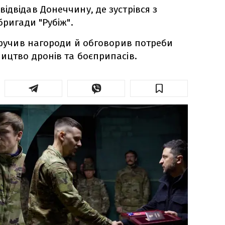
ідвідав Донеччину, де зустрівся з
бригади "Рубіж".
 вручив нагороди й обговорив потреби
ицтво дронів та боєприпасів.