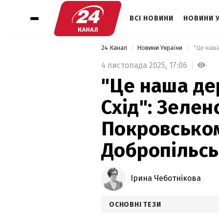
ВСІ НОВИНИ
НОВИНИ 
24 Канал
Новини України
4 листопада 2025,
17:06
"Це наша де
Схід": Зеле
Покровсько
Добропільс
Ірина Чеботнікова
ОСНОВНІ ТЕЗИ