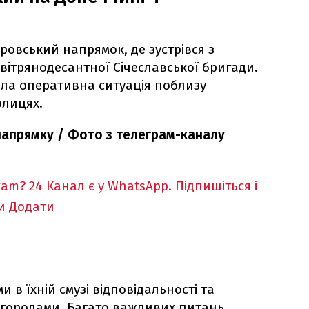
ровський напрямок, де зустрівся з
вітрянодесантної Січеславської бригади.
ла оперативна ситуація поблизу
олицях.
напрямку / Фото з телеграм-каналу
ram?
24 Канал є у WhatsApp. Підпишіться і
и
Додати
и в їхній смузі відповідальності та
городами. Багато важливих питань