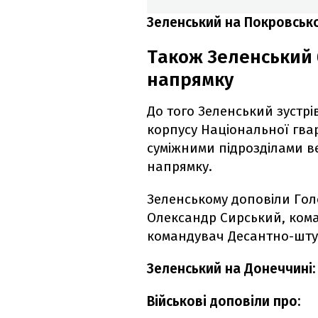
Зеленський на Покровсько
Також Зеленський 
напрямку
До того Зеленський зустрі
корпусу Національної гвард
суміжними підрозділами в
напрямку.
Зеленському доповіли Го
Олександр Сирський, ком
командувач Десантно-штур
Зеленський на Донеччині: 
Військові доповіли про: