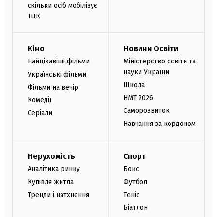
скільки осіб мобілізує
ТЦК
Кіно
Новини Освіти
Найцікавіші фільми
Міністерство освіти та
науки України
Українські фільми
Школа
Фільми на вечір
НМТ 2026
Комедії
Саморозвиток
Серіали
Навчання за кордоном
Нерухомість
Спорт
Аналітика ринку
Бокс
Купівля житла
Футбол
Тренди і натхнення
Теніс
Біатлон