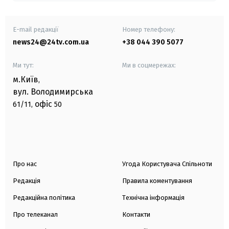
E-mail редакції
Номер телефону:
news24@24tv.com.ua
+38 044 390 5077
Ми тут:
Ми в соцмережах:
м.Київ
,
вул. Володимирська
офіс
61/11,
50
Про нас
Угода Користувача Спільноти
Редакція
Правила коментування
Редакційна політика
Технічна інформація
Про телеканал
Контакти