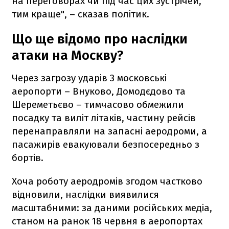
на переговорах чи під час цих зустрічей,
тим краще", – сказав політик.
Що ще відомо про наслідки
атаки на Москву?
Через загрозу ударів 3 московські
аеропорти – Внуково, Домодєдово та
Шереметьєво – тимчасово обмежили
посадку та виліт літаків, частину рейсів
перенаправляли на запасні аеродроми, а
пасажирів евакуювали безпосередньо з
бортів.
Хоча роботу аеродромів згодом частково
відновили, наслідки виявилися
масштабними: за даними російських медіа,
станом на ранок 18 червня в аеропортах