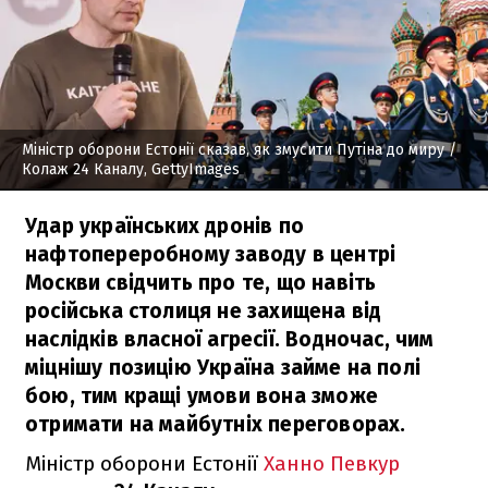
Міністр оборони Естонії сказав, як змусити Путіна до миру
/
Колаж 24 Каналу, GettyImages
Удар українських дронів по
нафтопереробному заводу в центрі
Москви свідчить про те, що навіть
російська столиця не захищена від
наслідків власної агресії. Водночас, чим
міцнішу позицію Україна займе на полі
бою, тим кращі умови вона зможе
отримати на майбутніх переговорах.
Міністр оборони Естонії
Ханно Певкур