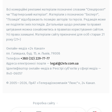
smart tv
samsung smart tv
Всі комерційні рекламні матеріали позначені словами "Спецпроєкт"
чи "Партнерський матеріал". Матеріали з позначкою "Експерт",
"Позиція" відображають позицію авторів та героїв. Редакція може
не поділяти їхніх поглядів. Детальніше щодо реклами та правил
цитування можна ознайомитись в правилах користування сайтом.
Усі права захищені.
Матеріали сайту призначені для осіб старше
21
року (21+)
Онлайн-медіа «24 Канал»
пл. Галицька, буд. 15, м. Львів, 79008
Телефон
+380 (32) 229-77-77
Адреса електронної пошти —
legal@24tv.com.ua
Ідентифікатор онлайн-медіа в Реєстрі суб'єктів у сфері медіа —
R40-06057
© 2005—2026,
ПрАТ «Телерадіокомпанія "Люкс"», 24 Канал.
Розробка сайту
-