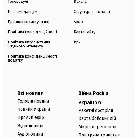
Телеведучі
Вакансії
Рекламодавцям
Структура власності
Правила користування
Архів
Політика конфіденційності
Карта сайту
Політика використання
Ігри
штучного інтелекту
Політика конфіденційності
додатку
Всі новини
Війна Росії з
Головні новини
Україною
Новини України
Ракетні обстріли
Прямий ефір
Карта бойових дій
Відеоновини
Мирні переговори
Аудіоновини
Повітряна тривога в