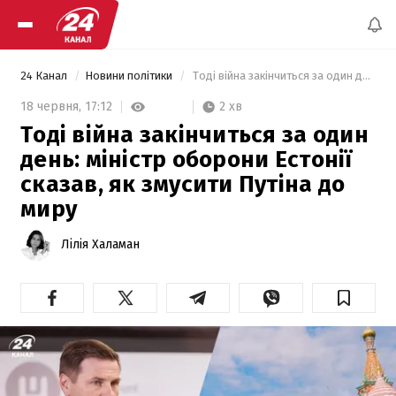
24 Канал
Новини політики
 Тоді війна закінчиться за один день: міністр оборони Естонії сказав, як змусити Путіна до миру 
2 хв
18 червня,
17:12
Тоді війна закінчиться за один
день: міністр оборони Естонії
сказав, як змусити Путіна до
миру
Лілія Халаман