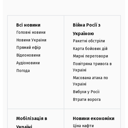
Всі новини
Війна Росії з
Головні новини
Україною
Новини України
Ракетні обстріли
Прямий ефір
Карта бойових дій
Відеоновини
Мирні переговори
Аудіоновини
Повітряна тривога в
Україні
Погода
Масована атака по
Україні
Вибухи у Росії
Втрати ворога
Мобілізація в
Новини економіки
Ціна нафти
Україні