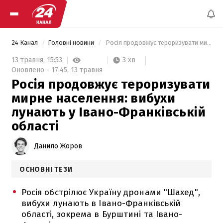
24 Канал
Головні новини
 Росія продовжує тероризувати мирне населення: вибухи лунають у Івано-Франківській області 
3 хв
13 травня,
15:53
Оновлено -
17:45,
13 травня
Росія продовжує тероризувати
мирне населення: вибухи
лунають у Івано-Франківській
області
Данило Жоров
ОСНОВНІ ТЕЗИ
Росія обстрілює Україну дронами "Шахед",
вибухи лунають в Івано-Франківській
області, зокрема в Бурштині та Івано-