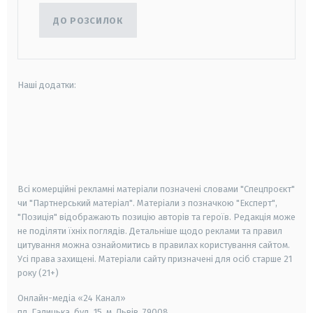
ДО РОЗСИЛОК
Наші додатки:
android
apple
smart tv
samsung smart tv
Всі комерційні рекламні матеріали позначені словами "Спецпроєкт"
чи "Партнерський матеріал". Матеріали з позначкою "Експерт",
"Позиція" відображають позицію авторів та героїв. Редакція може
не поділяти їхніх поглядів. Детальніше щодо реклами та правил
цитування можна ознайомитись в правилах користування сайтом.
Усі права захищені.
Матеріали сайту призначені для осіб старше
21
року (21+)
Онлайн-медіа «24 Канал»
пл. Галицька, буд. 15, м. Львів, 79008