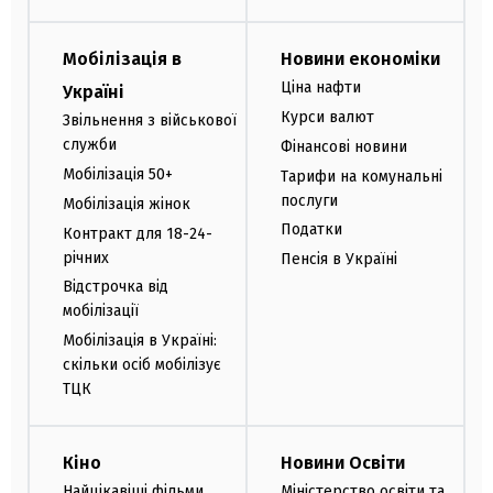
Мобілізація в
Новини економіки
Ціна нафти
Україні
Курси валют
Звільнення з військової
служби
Фінансові новини
Мобілізація 50+
Тарифи на комунальні
послуги
Мобілізація жінок
Податки
Контракт для 18-24-
річних
Пенсія в Україні
Відстрочка від
мобілізації
Мобілізація в Україні:
скільки осіб мобілізує
ТЦК
Кіно
Новини Освіти
Найцікавіші фільми
Міністерство освіти та