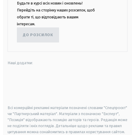
Будьте в курсі всіх новин і оновлень!
Перейдіть на сторінку наших розсилок, щоб
обрати ті, що відповідають вашим
інтересам.
ДО РОЗСИЛОК
Наші додатки:
android
apple
smart tv
samsung smart tv
Всі комерційні рекламні матеріали позначені словами "Спецпроєкт"
чи "Партнерський матеріал". Матеріали з позначкою "Експерт",
"Позиція" відображають позицію авторів та героїв. Редакція може
не поділяти їхніх поглядів. Детальніше щодо реклами та правил
цитування можна ознайомитись в правилах користування сайтом.