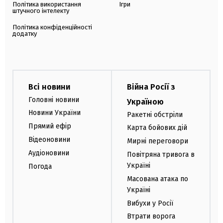
Політика використання
Ігри
штучного інтелекту
Політика конфіденційності
додатку
Всі новини
Війна Росії з
Головні новини
Україною
Новини України
Ракетні обстріли
Прямий ефір
Карта бойових дій
Відеоновини
Мирні переговори
Аудіоновини
Повітряна тривога в
Україні
Погода
Масована атака по
Україні
Вибухи у Росії
Втрати ворога