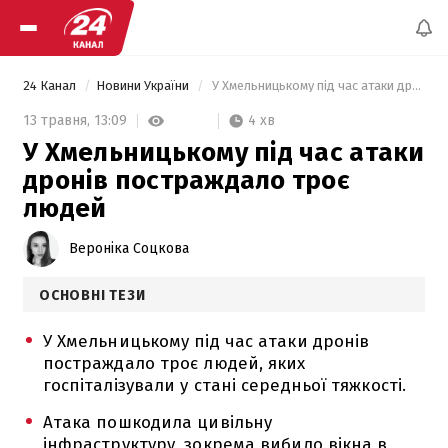
24 Канал
Новини України
 У Хмельницькому під час атаки дронів постраждало троє людей 
4 хв
13 травня,
13:09
У Хмельницькому під час атаки
дронів постраждало троє
людей
Вероніка Соцкова
ОСНОВНІ ТЕЗИ
У Хмельницькому під час атаки дронів
постраждало троє людей, яких
госпіталізували у стані середньої тяжкості.
Атака пошкодила цивільну
інфраструктуру, зокрема вибило вікна в