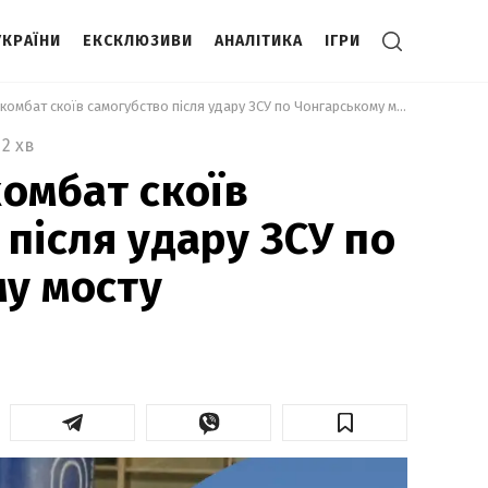
УКРАЇНИ
ЕКСКЛЮЗИВИ
АНАЛІТИКА
ІГРИ
 Російський комбат скоїв самогубство після удару ЗСУ по Чонгарському мосту 
2 хв
комбат скоїв
 після удару ЗСУ по
у мосту