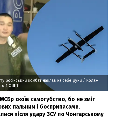
ту російський комбат наклав на себе руки
/ Колаж
ото 1 ОШП
МСБр скоїв самогубство, бо не зміг
ових пальним і боєприпасами.
лися після удару ЗСУ по Чонгарському