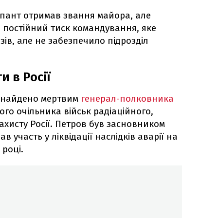
упант отримав звання майора, але
з постійний тиск командування, яке
ів, але не забезпечило підрозділ
и в Росії
о знайдено мертвим
генерал-полковника
ого очільника військ радіаційного,
захисту Росії. Петров був засновником
в участь у ліквідації наслідків аварії на
 році.