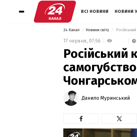
ВСІ НОВИНИ
НОВИНИ 
24 Канал
Новини світу
17 червня,
07:56
Російський 
самогубство
Чонгарськом
Данило Муринський