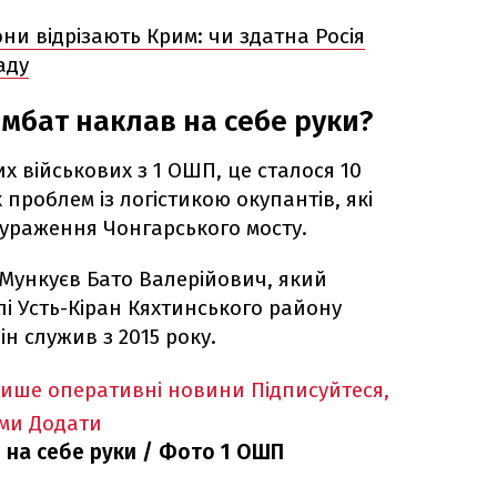
они відрізають Крим: чи здатна Росія
аду
омбат наклав на себе руки?
х військових з 1 ОШП, це сталося 10
проблем із логістикою окупантів, які
 ураження Чонгарського мосту.
 Мункуєв Бато Валерійович, який
елі Усть-Кіран Кяхтинського району
він служив з 2015 року.
лише оперативні новини
Підписуйтеся,
ими
Додати
 на себе руки / Фото 1 ОШП