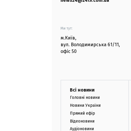
news24@24tv.com.ua
Ми тут:
м.Київ
,
вул. Володимирська
61/11,
офіс
50
Всі новини
Головні новини
Новини України
Прямий ефір
Відеоновини
Аудіоновини