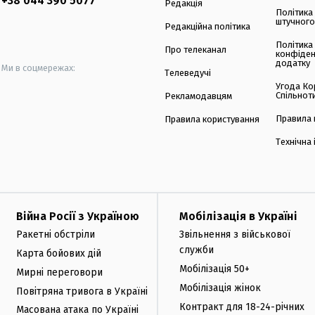
+38 044 390 5077
Редакція
Політика
штучного
Редакційна політика
Політика
Про телеканал
конфіден
додатку
Ми в соцмережах:
Телеведучі
Угода Ко
Спільнот
Рекламодавцям
Правила 
Правила користування
Технічна
Війна Росії з Україною
Мобілізація в Україні
Ракетні обстріли
Звільнення з військової
служби
Карта бойових дій
Мобілізація 50+
Мирні переговори
Мобілізація жінок
Повітряна тривога в Україні
Контракт для 18-24-річних
Масована атака по Україні