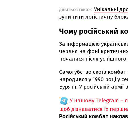
Унікальні др
ДИВІТЬСЯ ТАКОЖ
зупинити логістичну блок
Чому російський к
За інформацією українськи
червня на фоні критичних 
почалися після успішного
Самогубство скоїв комбат
народився у 1990 році у с
Бурятії. У російській армії 
У нашому Telegram – 
щоб дізнаватися їх перш
Російський комбат наклав