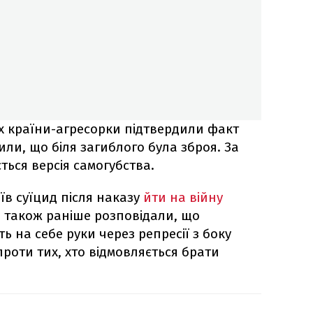
х країни-агресорки підтвердили факт
или, що біля загиблого була зброя. За
ься версія самогубства.
їв суїцид після наказу
йти на війну
 також раніше розповідали, що
 на себе руки через репресії з боку
роти тих, хто відмовляється брати