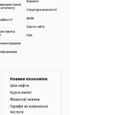
Вакансії
 використання
 інтелекту
Структура власності
Архів
ційності
Карта сайту
ристувача
и
Ігри
коментування
 інформація
Новини економіки
Ціна нафти
Курси валют
Фінансові новини
Тарифи на комунальні
послуги