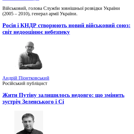
Військовий, голова Служби зовнішньої розвідки України
(2005 – 2010), генерал армії України.
Росія і КНДР створюють новий військовий союз:
світ недооцінює небезпеку
Андрій Піонтковський
Російський публіцист
Жити Путіну залишилось недовго: що змінить
зустріч Зеленського і Сі