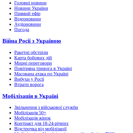
Головні новини
Новини України
Прямий ефір
Відеоновини
Аудіоновини
Погода
Війна Росії з Україною
Ракетні обстріли
Карта бойових дій
Мирні переговори
Повітряна тривога в Україні
Масована атака по Україні
Вибухи у Росії
Втрати ворога
Мобілізація в Україні
Звільнення з військової служби
Мобілізація 50+
Мобілізація жінок
Контракт для 18-24-річних
Відстрочка від мобілізації