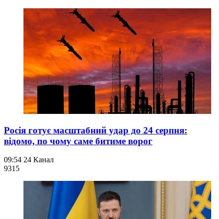
Росія готує масштабний удар до 24 серпня:
відомо, по чому саме битиме ворог
09:54
24 Канал
931
5