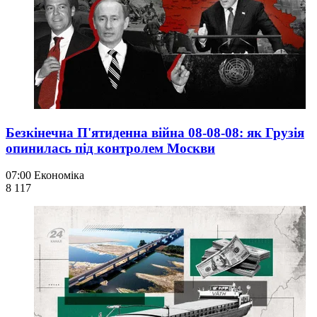
Безкінечна П'ятиденна війна 08-08-08: як Грузія
опинилась під контролем Москви
07:00
Економіка
8 117