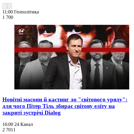
11:00
Геополітика
1 700
Новітні масони й кастинг до "світового уряду":
для чого Пітер Тіль збирає світову еліту на
закриті зустрічі Dialog
16:00
24 Канал
2 701
1