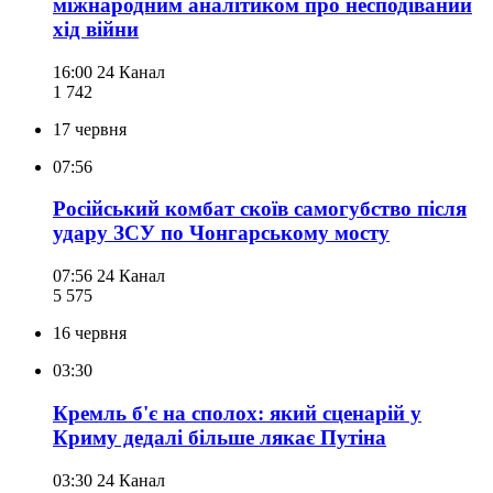
міжнародним аналітиком про несподіваний
хід війни
16:00
24 Канал
1 742
17 червня
07:56
Російський комбат скоїв самогубство після
удару ЗСУ по Чонгарському мосту
07:56
24 Канал
5 575
16 червня
03:30
Кремль б'є на сполох: який сценарій у
Криму дедалі більше лякає Путіна
03:30
24 Канал