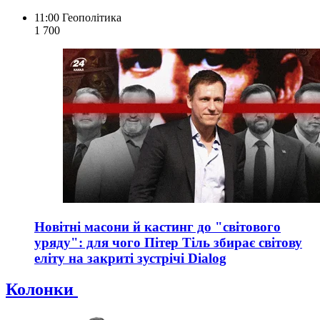
11:00
Геополітика
1 700
Новітні масони й кастинг до "світового
уряду": для чого Пітер Тіль збирає світову
еліту на закриті зустрічі Dialog
Колонки