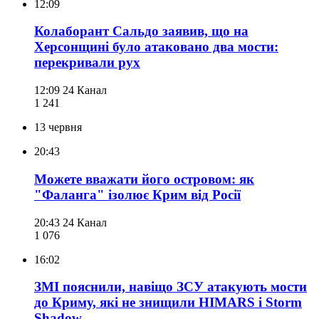
12:09
Колаборант Сальдо заявив, що на
Херсонщині було атаковано два мости:
перекривали рух
12:09
24 Канал
1 241
13 червня
20:43
Можете вважати його островом: як
"Фаланга" ізолює Крим від Росії
20:43
24 Канал
1 076
16:02
ЗМІ пояснили, навіщо ЗСУ атакують мости
до Криму, які не знищили HIMARS і Storm
Shadow