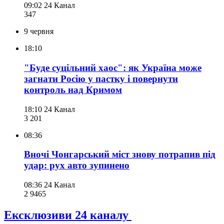
09:02
24 Канал
347
9 червня
18:10
"Буде суцільний хаос": як Україна може
загнати Росію у пастку і повернути
контроль над Кримом
18:10
24 Канал
3 201
08:36
Вночі Чонгарський міст знову потрапив під
удар: рух авто зупинено
08:36
24 Канал
2 946
5
Ексклюзиви 24 каналу