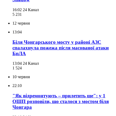
16:02
24 Канал
5 231
12 червня
13:04
Біля Чонгарського мосту у районі АЗС
спалахнула пожежа після масованої атаки
БпЛА
13:04
24 Канал
1 524
10 червня
22:10
"Як відремонтують – прилетить ще": у 1
ОШП розповіли, що сталося з мостом біля
Чонгара