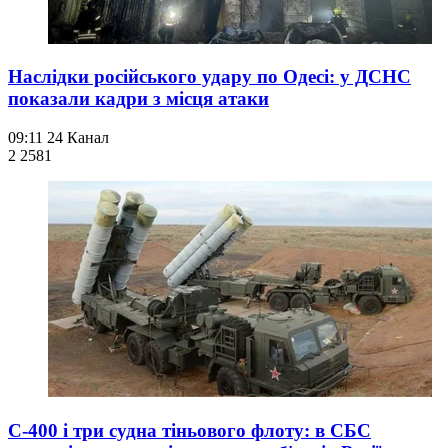
Наслідки російського удару по Одесі: у ДСНС
показали кадри з місця атаки
09:11
24 Канал
2 258
1
С-400 і три судна тіньового флоту: в СБС