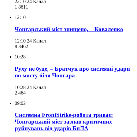
22:10
24 Канал
1 861
1
12:10
Чонгарський міст знищено, – Коваленко
12:10
24 Канал
8 846
2
10:28
Руху не буде, – Братчук про системні удари
по мосту біля Чонгара
10:28
24 Канал
2 464
09:02
Системна FrontStrike-робота триває:
Чонгарський міст зазнав критичних
руйнувань від ударів БпЛА