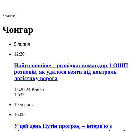
кабінет
Чонгар
5 липня
12:20
Найголовніше – розвідка: командир 1 ОШП
розповів, як удалося взяти під контроль
логістику ворога
12:20
24 Канал
1 537
19 червня
16:00
У цей день Путін програє, – інтерв'ю з