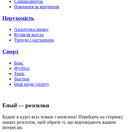
Саморозвиток
Навчання за кордоном
Нерухомість
Аналітика ринку
Купівля житла
Тренди і натхнення
Спорт
Бокс
Футбол
Теніс
Біатлон
Інші види спорту
Email — розсилки
Будьте в курсі всіх новин і оновлень! Перейдіть на сторінку
наших розсилок, щоб обрати ті, що відповідають вашим
інтересам.