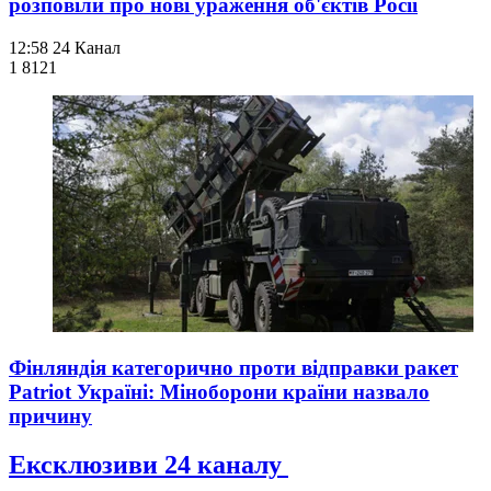
розповіли про нові ураження об'єктів Росії
12:58
24 Канал
1 812
1
Фінляндія категорично проти відправки ракет
Patriot Україні: Міноборони країни назвало
причину
Ексклюзиви 24 каналу