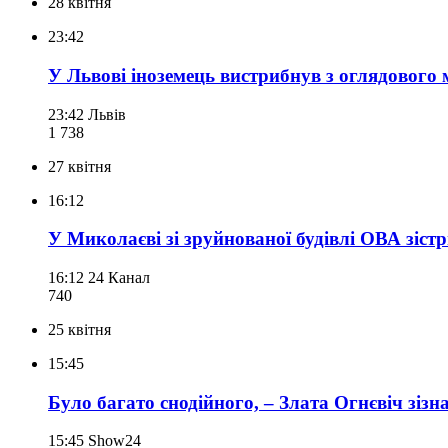
28 квітня
23:42
У Львові іноземець вистрибнув з оглядового
23:42
Львів
1 738
27 квітня
16:12
У Миколаєві зі зруйнованої будівлі ОВА зістр
16:12
24 Канал
740
25 квітня
15:45
Було багато снодійного, – Злата Огнєвіч зіз
15:45
Show24