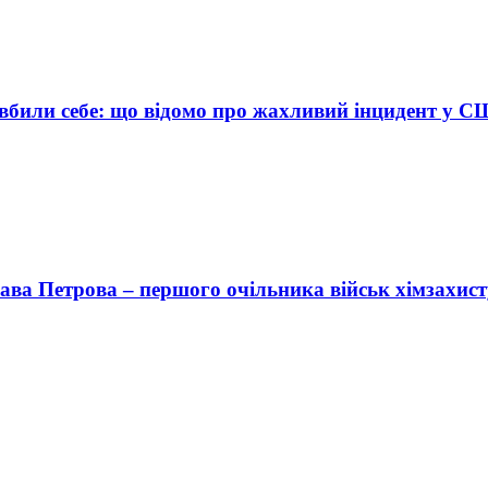
м вбили себе: що відомо про жахливий інцидент у 
ва Петрова – першого очільника військ хімзахисту