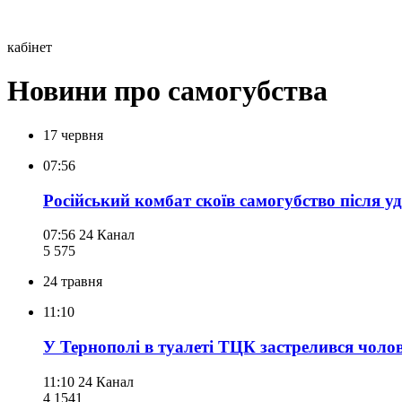
кабінет
Новини про самогубства
17 червня
07:56
Російський комбат скоїв самогубство після 
07:56
24 Канал
5 575
24 травня
11:10
У Тернополі в туалеті ТЦК застрелився чоло
11:10
24 Канал
4 154
1