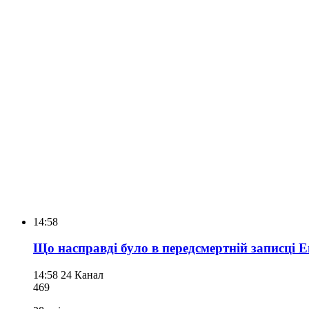
14:58
Що насправді було в передсмертній записці Е
14:58
24 Канал
469