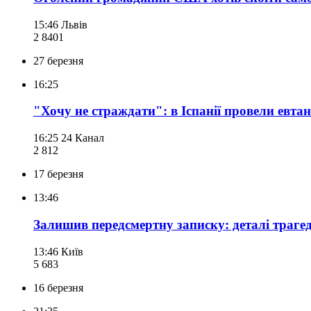
15:46
Львів
2 840
1
27 березня
16:25
"Хочу не страждати": в Іспанії провели евта
16:25
24 Канал
2 812
17 березня
13:46
Залишив передсмертну записку: деталі трагед
13:46
Київ
5 683
16 березня