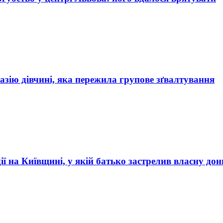
назію дівчині, яка пережила групове зґвалтування
ії на Київщині, у якій батько застрелив власну до