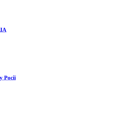
США
 Росії