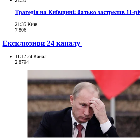
21:35
Трагедія на Київщині: батько застрелив 11-р
21:35
Київ
7 806
Ексклюзиви 24 каналу
11:12
24 Канал
2 879
4