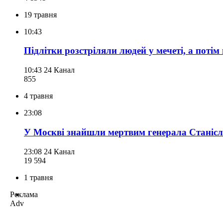
19 травня
10:43
Підлітки розстріляли людей у мечеті, а поті
10:43
24 Канал
855
4 травня
23:08
У Москві знайшли мертвим генерала Станісла
23:08
24 Канал
19 594
1 травня
Реклама
Adv