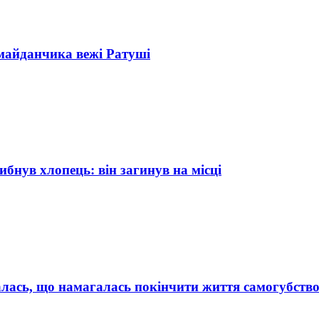
 майданчика вежі Ратуші
ибнув хлопець: він загинув на місці
налась, що намагалась покінчити життя самогубств