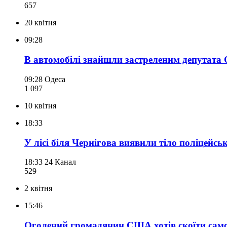
657
20 квітня
09:28
В автомобілі знайшли застреленим депутата 
09:28
Одеса
1 097
10 квітня
18:33
У лісі біля Чернігова виявили тіло поліцейсь
18:33
24 Канал
529
2 квітня
15:46
Оголений громадянин США хотів скоїти самог