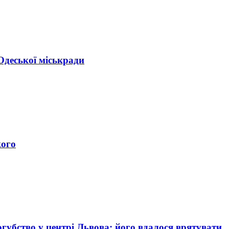
Одеської міськради
кого
убство у центрі Львова: його вдалося врятувати