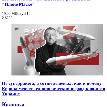
"Илоне Маске"
19:00
Military 24
2 628
2
Не суперракета, а сотни дешевых: как и почему
Европа меняет технологический подход к войне в
Украине
Колонки