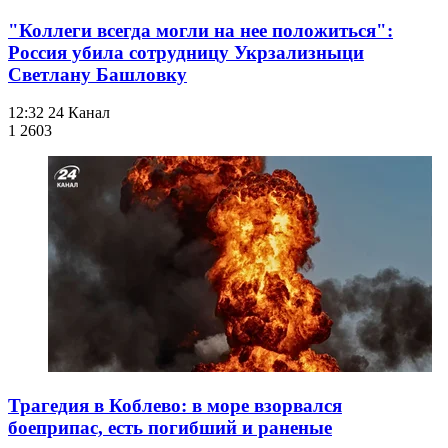
"Коллеги всегда могли на нее положиться":
Россия убила сотрудницу Укрзализныци
Светлану Башловку
12:32
24 Канал
1 260
3
Трагедия в Коблево: в море взорвался
боеприпас, есть погибший и раненые