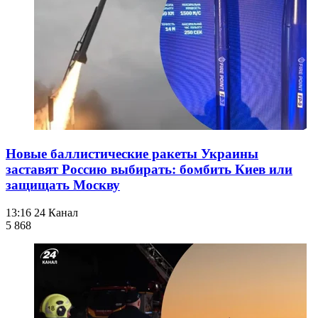
Новые баллистические ракеты Украины
заставят Россию выбирать: бомбить Киев или
защищать Москву
13:16
24 Канал
5 868