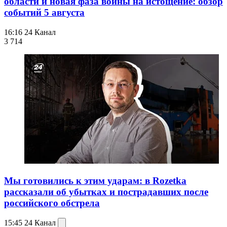
области и новая фаза войны на истощение: обзор
событий 5 августа
16:16
24 Канал
3 714
Мы готовились к этим ударам: в Rozetka
рассказали об убытках и пострадавших после
российского обстрела
15:45
24 Канал