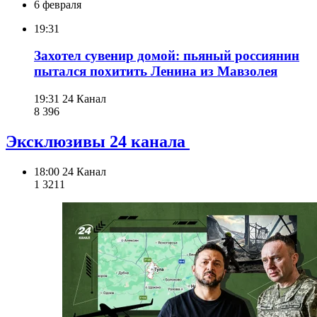
6 февраля
19:31
Захотел сувенир домой: пьяный россиянин
пытался похитить Ленина из Мавзолея
19:31
24 Канал
8 396
Эксклюзивы 24 канала
18:00
24 Канал
1 321
1