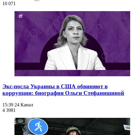
10 071
Экс-посла Украины в США обвиняют в
коррупции: биография Ольги Стефанишиной
15:39
24 Канал
4 398
1