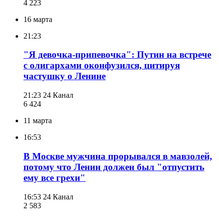
4 223
16 марта
21:23
"Я девочка-припевочка": Путин на встрече
с олигархами оконфузился, цитируя
частушку о Ленине
21:23
24 Канал
6 424
11 марта
16:53
В Москве мужчина прорывался в мавзолей,
потому что Ленин должен был "отпустить
ему все грехи"
16:53
24 Канал
2 583